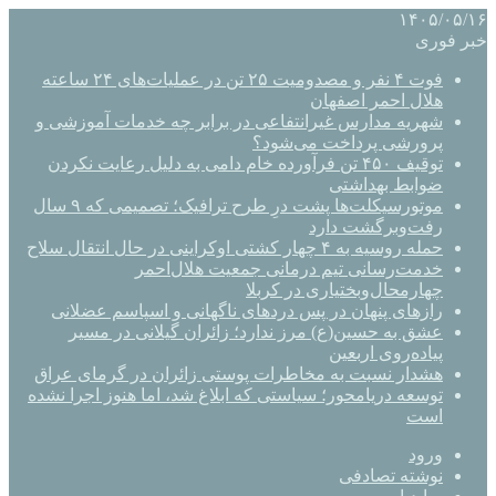
۱۴۰۵/۰۵/۱۶
خبر فوری
فوت ۴ نفر و مصدومیت ۲۵ تن در عملیات‌های ۲۴ ساعته
هلال احمر اصفهان
شهریه مدارس غیرانتفاعی در برابر چه خدمات آموزشی و
پرورشی پرداخت می‌شود؟
توقیف ۴۵۰ تن فرآورده خام دامی به دلیل رعایت نکردن
ضوابط بهداشتی
موتورسیکلت‌ها پشت درِ طرح ترافیک؛ تصمیمی که ۹ سال
رفت‌وبرگشت دارد
حمله روسیه به ۴ چهار کشتی اوکراینی در حال انتقال سلاح
خدمت‌رسانی تیم درمانی جمعیت هلال‌احمر
چهارمحال‌وبختیاری در کربلا
رازهای پنهان در پس دردهای ناگهانی و اسپاسم عضلانی
عشق به حسین(ع) مرز ندارد؛ زائران گیلانی در مسیر
پیاده‌روی اربعین
هشدار نسبت به مخاطرات پوستی زائران در گرمای عراق
توسعه دریامحور؛ سیاستی که ابلاغ شد، اما هنوز اجرا نشده
است
ورود
نوشته تصادفی