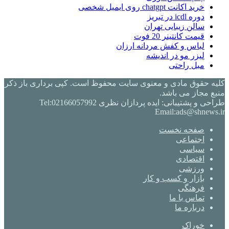
خرید اکانت chatgpt روی ایمیل شخصی
دوره icdl در تبریز
سالن زیبایی تهران
قیمت کانتینر 20 فوت
لباس و کفش مردانه ارزان
لیزر مو در اندیشه
مبل راحتی
کلیه حقوق مادی و معنوی سایت محفوظ است. کپی برداری باز ذکر
منبع مجاز می باشد.
طراحی و پشتیبانی: ایده پردازان نظری Tel:02166057992
Email:ads@shnews.ir
صفحه نخست
اجتماعی
سیاسی
اقتصادی
ورزشی
بازار و کسب و کار
فرهنگی
تماس با ما
درباره ما
خوراک