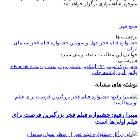
منوچهر شاهسواری برگزار خواهد شد.
منبع مهر
برچسب ها
جشنواره فیلم فجر
چهل و سومین جشنواره فیلم فجر
سینمای
ایران
خواندن این مطلب 2 دقیقه زمان میبرد
هم‌رسانی
فیس بوک
توییتر (X)
لینکدین
‫تامبلر
‫پین‌ترست
‫رددیت
‫VKontakte
واتس آپ
رایانامه
چاپ
نوشته های مشابه
میترا رفیع: جشنواره فیلم فجر بزرگترین فرصت برای
فیلم اولی‌ها است