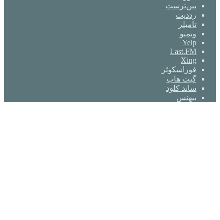
‫پین‌ترست
‫رددیت
‫تامبلر
ویمیو
Yelp
Last.FM
Xing
فوراسکوئر
گیت ‌هاب
ساند کلود
بیهنس