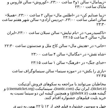
«زیمامال» سالن ۱و۳ ساعت ۲۳:۰۰، «کوروش» سالن فاروس و
مایاک ساعت ۲۳:۰۰
«زیبا صدایم کن» در «اطلس مال» سالن ۲ ساعت ۲۳:۰۰، «همیلا»
سالن اصلی ساعت ۲۳:۰۰، «پردیس آزادی» سالن شهر هفتم ساعت
۲۳:۳۰
«تاکسیدرمی» در «بام نیایش» سالن سبلان ساعت ۲۳:۰۰،«ایران
مال» سالن ۴ ساعت ۲۳:۱۵
«خاتی» در «هدیش مال» سالن کاخ ملل و صدستون ساعت ۲۲:۳۰
«شاه نقش» در «مگامال» سالن ۴ ساعت ۲۳:۰۰
«خدای جنگ» در «فرهنگ» سالن ۱ ساعت ۲۳:۱۵
«بازی را بکش» در «موزه سینما» سالن سینماتوگراف ساعت
۲۲:۴۵
مخاطبان می‌توانند با مراجعه به سکوهای فروش آی‌تیکت
(iticket.ir)، ایران تیک (irantic.com)، سینماتیکت (cinematicket.org) و
گیشه هفت (gisheh۷.ir) و همچنین گیشه این دو سینما نسبت به
خرید بلیت فیلم‌های جشنواره اقدام کنند.
چهل و سومین جشنواره فیلم فجر از ۱۲ تا ۲۲ بهمن‌ به دبیری