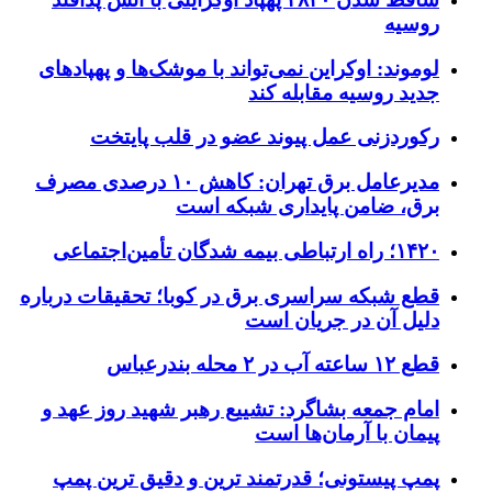
روسیه
لوموند: اوکراین نمی‌تواند با موشک‌ها و پهپادهای
جدید روسیه مقابله کند
رکوردزنی عمل پیوند عضو در قلب پایتخت
مدیرعامل برق تهران: کاهش ۱۰ درصدی مصرف
برق، ضامن پایداری شبکه است
۱۴۲۰؛ راه ارتباطی بیمه شدگان تأمین‌اجتماعی
قطع شبکه سراسری برق در کوبا؛ تحقیقات درباره
دلیل آن در جریان است
قطع ۱۲ ساعته آب در ۲ محله بندرعباس
امام جمعه بشاگرد: تشییع رهبر شهید روز عهد و
پیمان با آرمان‌ها است
پمپ پیستونی؛ قدرتمند ترین و دقیق‌ ترین پمپ