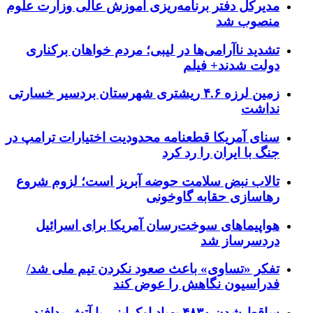
مدیرکل دفتر برنامه‌ریزی آموزش عالی وزارت علوم
منصوب شد
تشدید ناآرامی‌ها در لیبی؛ مردم خواهان برکناری
دولت شدند+ فیلم
زمین لرزه ۴.۶ ریشتری شهرستان بردسیر خسارتی
نداشت
سنای آمریکا قطعنامه محدودیت اختیارات ترامپ در
جنگ با ایران را رد کرد
تالاب نبض سلامت حوضه آبریز است؛ لزوم شروع
رهاسازی حقابه گاوخونی
هواپیماهای سوخت‌رسان آمریکا برای اسرائیل
دردسرساز شد
تفکر «تساوی» باعث صعود نکردن تیم ملی شد/
فدراسیون نگاهش را عوض کند
ساقط شدن ۴۸۳۰ پهپاد اوکراینی با آتش پدافند