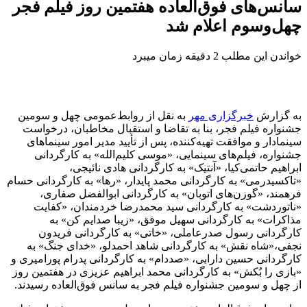
سانس‌های فوق‌العاده هفتمین روز فیلم فجر
چهل‌وسوم اعلام شد
خواندن این مطلب 2 دقیقه زمان میبرد
به گزارش
خبرگزاری مهر
به نقل از روابط‌عمومی چهل و سومین
جشنواره فیلم فجر، بنا به تقاضا و استقبال مخاطبان، درخواست
سینمادار و موافقت تهیه‌کننده، پس از تأیید مدیر امور سینماهای
جشنواره، فیلم‌های سینمایی، «موسی کلیم‌الله» به کارگردانی
ابراهیم حاتمی‌کیا، «آنتیک» به کارگردانی هادی نائیجی،
«تاکسیدرمی» به کارگردانی محمد پایدار، «رها» به کارگردانی حسام
فرهمند، «گوزن‌های اتوبان» به کارگردانی ابوالفضل صفاری،
«ناتوردشت» به کارگردانی سید محمدرضا خردمندان، «کفایت
مذاکرات» به کارگردانی سهیل موفق، «زیبا صدایم کن» به
کارگردانی رسول صدرعاملی، «خاتی» به کارگردانی فریدون
نجفی،«شاه نقش» به کارگردانی شاهد احمدلو، «خدای جنگ» به
کارگردانی حسین دارابی، «صددام» به کارگردانی پدرام پورامیری و
«بازی را بُکش» به کارگردانی محمد ابراهیم عزیزی در هفتمین روز
از چهل و سومین جشنواره فیلم فجر به سانس فوق‌العاده رسیدند.