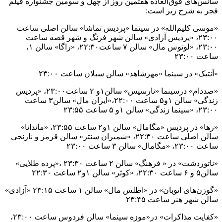
سانس‌های فوق‌العاده هفتمین روز از چهل و سومین جشنواره فیلم
فجر به شرح زیر است:
«موسی کلیم‌الله» در سینما «پردیس تماشا» سالن اصلی ساعت
۲۳:۰۰، «پردیس آزادی» سالن شهر فرنگ و شهر قصه ساعت
۲۳:۰۰، «لوتوس مال» سالن ۷ ساعت۲۲:۳۰، «راگا» سالن ۱،
ساعت ۲۳:۰۰
«آنتیک» در سینما «مهرشاهد» سالن سبلان ساعت ۲۳:۰۰
«صددام» درسینما «نارسیس» سالن‌۱و ۲ ساعت۲۳:۰۰، «پردیس
زندگی» سالن‌ ۱و۵ ساعت ۲۲:۰۰،«ایران مال» سالن۳ ساعت
۲۳:۰۰، «سینما زندگی» سالن ۱و ۵ ساعت ۲۳:۵۵
«رها» در پردیس «مگامال» سالن ۱و۲ ساعت ۲۳:۵۵، «ماندانا»
سالن اصلی ساعت ۲۲:۳۰، «شمیران سنتر» سالن قرمز و نارنجی
ساعت ۲۳:۰۰، «مگامال» سالن ۳ ساعت ۲۳:۰۰
«ناتوردشت» در « فرهنگ» سالن ۲ ساعت ۲۳:۳۰ ،«پرده طلایی»
سالن۵ و ۶ ساعت ۲۲:۳۰، «کوثر» سالن ۱و۲ ساعت ۲۲:۳۰
«گوزن‌های اتوبان» در «اطلس مال» سالن ۱ ساعت ۲۳:۱۵ «آزادی»
سالن شهر هنر ساعت ۲۳:۴۵
«کفایت مذاکرات» در«موزه سینما» سالن فردوس ساعت ۲۳:۰۰،