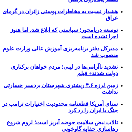
هشدار نسبت به مخاطرات پوستی زائران در گرمای
عراق
توسعه دریامحور؛ سیاستی که ابلاغ شد، اما هنوز
اجرا نشده است
مدیرکل دفتر برنامه‌ریزی آموزش عالی وزارت علوم
منصوب شد
تشدید ناآرامی‌ها در لیبی؛ مردم خواهان برکناری
دولت شدند+ فیلم
زمین لرزه ۴.۶ ریشتری شهرستان بردسیر خسارتی
نداشت
سنای آمریکا قطعنامه محدودیت اختیارات ترامپ در
جنگ با ایران را رد کرد
تالاب نبض سلامت حوضه آبریز است؛ لزوم شروع
رهاسازی حقابه گاوخونی