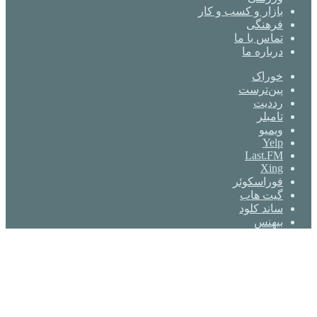
بازار و کسب و کار
فرهنگی
تماس با ما
درباره ما
خوراک
‫پین‌ترست
‫رددیت
‫تامبلر
ویمیو
Yelp
Last.FM
Xing
فوراسکوئر
گیت ‌هاب
ساند کلود
بیهنس