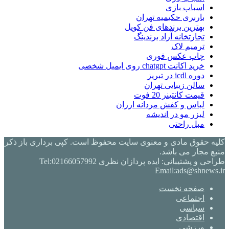
اسباب بازی
باربری حکیمیه تهران
بهترین برندهای فن کویل
تجارتخانه آراد برندینگ
ترمیم لاک
چاپ عکس فوری
خرید اکانت chatgpt روی ایمیل شخصی
دوره icdl در تبریز
سالن زیبایی تهران
قیمت کانتینر 20 فوت
لباس و کفش مردانه ارزان
لیزر مو در اندیشه
مبل راحتی
کلیه حقوق مادی و معنوی سایت محفوظ است. کپی برداری باز ذکر
منبع مجاز می باشد.
طراحی و پشتیبانی: ایده پردازان نظری Tel:02166057992
Email:ads@shnews.ir
صفحه نخست
اجتماعی
سیاسی
اقتصادی
ورزشی