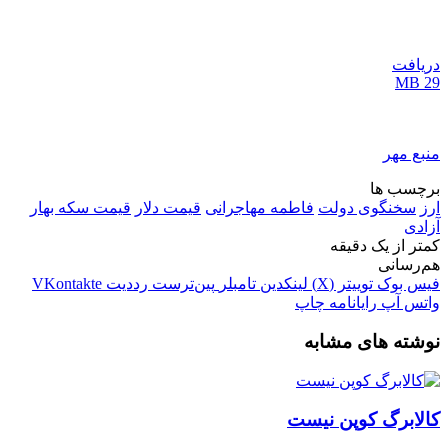
دریافت
29 MB
منبع مهر
برچسب ها
ارز
سخنگوی دولت
فاطمه مهاجرانی
قیمت دلار
قیمت سکه بهار
آزادی
کمتر از یک دقیقه
هم‌رسانی
فیس بوک
توییتر (X)
لینکدین
‫تامبلر
‫پین‌ترست
‫رددیت
‫VKontakte
واتس آپ
رایانامه
چاپ
نوشته های مشابه
کالابرگ کوپن نیست