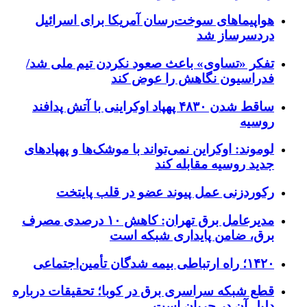
هواپیماهای سوخت‌رسان آمریکا برای اسرائیل
دردسرساز شد
تفکر «تساوی» باعث صعود نکردن تیم ملی شد/
فدراسیون نگاهش را عوض کند
ساقط شدن ۴۸۳۰ پهپاد اوکراینی با آتش پدافند
روسیه
لوموند: اوکراین نمی‌تواند با موشک‌ها و پهپادهای
جدید روسیه مقابله کند
رکوردزنی عمل پیوند عضو در قلب پایتخت
مدیرعامل برق تهران: کاهش ۱۰ درصدی مصرف
برق، ضامن پایداری شبکه است
۱۴۲۰؛ راه ارتباطی بیمه شدگان تأمین‌اجتماعی
قطع شبکه سراسری برق در کوبا؛ تحقیقات درباره
دلیل آن در جریان است