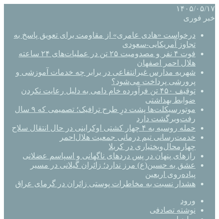
۱۴۰۵/۰۵/۱۷
خبر فوری
درخواست «هادی عامری» از مقاومت برای تعویق پاسخ به
تجاوز آمریکایی-سعودی
فوت ۴ نفر و مصدومیت ۲۵ تن در عملیات‌های ۲۴ ساعته
هلال احمر اصفهان
شهریه مدارس غیرانتفاعی در برابر چه خدمات آموزشی و
پرورشی پرداخت می‌شود؟
توقیف ۴۵۰ تن فرآورده خام دامی به دلیل رعایت نکردن
ضوابط بهداشتی
موتورسیکلت‌ها پشت درِ طرح ترافیک؛ تصمیمی که ۹ سال
رفت‌وبرگشت دارد
حمله روسیه به ۴ چهار کشتی اوکراینی در حال انتقال سلاح
خدمت‌رسانی تیم درمانی جمعیت هلال‌احمر
چهارمحال‌وبختیاری در کربلا
رازهای پنهان در پس دردهای ناگهانی و اسپاسم عضلانی
عشق به حسین(ع) مرز ندارد؛ زائران گیلانی در مسیر
پیاده‌روی اربعین
هشدار نسبت به مخاطرات پوستی زائران در گرمای عراق
ورود
نوشته تصادفی