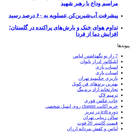
مراسم وداع با رهبر شهید
پیشرفت آب‌شیرین‌کن عسلویه به ۶۰ درصد رسید
تداوم هوای خنک و بارش‌های پراکنده در گلستان؛
افزایش دما از فردا
پیوندها
7 راز نو نگهداشتن لباس
اپلیکاتور ادرار بانوان
اسباب بازی
اسباب بازی
باربری حکیمیه تهران
بهترین برندهای فن کویل
تجارتخانه آراد برندینگ
ترمیم لاک
چاپ عکس فوری
خرید اکانت chatgpt روی ایمیل شخصی
دوره icdl در تبریز
سالن زیبایی تهران
قیمت کانتینر 20 فوت
لباس و کفش مردانه ارزان