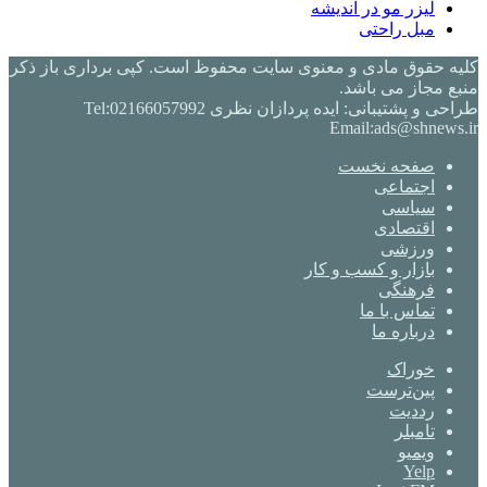
لیزر مو در اندیشه
مبل راحتی
کلیه حقوق مادی و معنوی سایت محفوظ است. کپی برداری باز ذکر
منبع مجاز می باشد.
طراحی و پشتیبانی: ایده پردازان نظری Tel:02166057992
Email:ads@shnews.ir
صفحه نخست
اجتماعی
سیاسی
اقتصادی
ورزشی
بازار و کسب و کار
فرهنگی
تماس با ما
درباره ما
خوراک
‫پین‌ترست
‫رددیت
‫تامبلر
ویمیو
Yelp