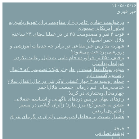
۱۴۰۵/۰۵/۱۶
خبر فوری
درخواست «هادی عامری» از مقاومت برای تعویق پاسخ به
تجاوز آمریکایی-سعودی
فوت ۴ نفر و مصدومیت ۲۵ تن در عملیات‌های ۲۴ ساعته
هلال احمر اصفهان
شهریه مدارس غیرانتفاعی در برابر چه خدمات آموزشی و
پرورشی پرداخت می‌شود؟
توقیف ۴۵۰ تن فرآورده خام دامی به دلیل رعایت نکردن
ضوابط بهداشتی
موتورسیکلت‌ها پشت درِ طرح ترافیک؛ تصمیمی که ۹ سال
رفت‌وبرگشت دارد
حمله روسیه به ۴ چهار کشتی اوکراینی در حال انتقال سلاح
خدمت‌رسانی تیم درمانی جمعیت هلال‌احمر
چهارمحال‌وبختیاری در کربلا
رازهای پنهان در پس دردهای ناگهانی و اسپاسم عضلانی
عشق به حسین(ع) مرز ندارد؛ زائران گیلانی در مسیر
پیاده‌روی اربعین
هشدار نسبت به مخاطرات پوستی زائران در گرمای عراق
ورود
نوشته تصادفی