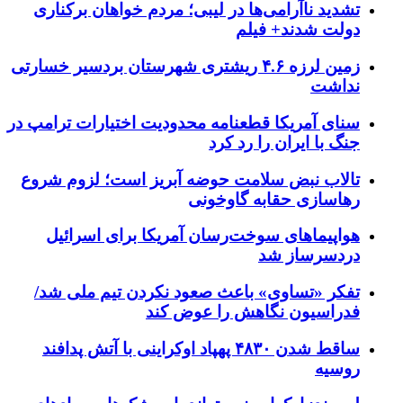
تشدید ناآرامی‌ها در لیبی؛ مردم خواهان برکناری
دولت شدند+ فیلم
زمین لرزه ۴.۶ ریشتری شهرستان بردسیر خسارتی
نداشت
سنای آمریکا قطعنامه محدودیت اختیارات ترامپ در
جنگ با ایران را رد کرد
تالاب نبض سلامت حوضه آبریز است؛ لزوم شروع
رهاسازی حقابه گاوخونی
هواپیماهای سوخت‌رسان آمریکا برای اسرائیل
دردسرساز شد
تفکر «تساوی» باعث صعود نکردن تیم ملی شد/
فدراسیون نگاهش را عوض کند
ساقط شدن ۴۸۳۰ پهپاد اوکراینی با آتش پدافند
روسیه