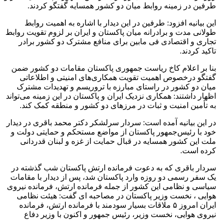
طرفین در زمینه روابط میان دو کشور همسایه گفتگو کردند.
این بیانیه افزود: طرفین در این دیدار با اشاره به اهمیت روابط
طولانی‌ مدت و برادرانه میان پاکستان و ایران بر لزوم تقویت روابط
تجاری و اقتصادی فی مابین برای منافع مشترک دو کشور برادر
تاکید کردند.
بنا بر اعلام کاخ ریاست جمهوری پاکستان مقامات دو کشور ضمن
گفتگو درخصوص اهمیت تقویت همکاری‌های امنیتی و اطلاعاتی
میان دو کشور در راستای مبارزه با تروریسم و تهدیدات مشترک
اظهار داشتند: همکاری نزدیک ایران و پاکستان در این زمینه می‌تواند
به تأمین امنیت و ثبات در مرزهای دو کشور و منطقه کمک کند.
در این بیانیه آمده است: سردار سرلشکر دکتر محمد باقری در دیدار
خود با رئیس‌جمهور پاکستان از مواضع مستحکم و حمایتی دولت و
ملت این کشور همسایه در قبال حمایت از غزه و لبنان قدردانی
کرده است.
سردار باقری که به دعوت فرمانده ارتش پاکستان شب گذشته در
یک سفر رسمی دو روزه وارد پاکستان شد، پس از دیدار با مقامات
سیاسی و نظامی این کشور از جمله فرمانده ارتش، فرمانده نیروی
هوایی ، نخست وزیر پاکستان در مصاحبه ای گفت: هیئت نظامی
ایران امروز ۵ ملاقات بسیار سودمند با فرمانده ارتش، فرمانده
نیروی هوایی، نخست وزیر، رئیس جمهور و اکنون با وزیر دفاع