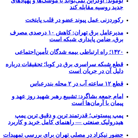
لوموند: اوکراین نمی‌تواند با موشک‌ها و پهپادهای
جدید روسیه مقابله کند
رکوردزنی عمل پیوند عضو در قلب پایتخت
مدیرعامل برق تهران: کاهش ۱۰ درصدی مصرف
برق، ضامن پایداری شبکه است
۱۴۲۰؛ راه ارتباطی بیمه شدگان تأمین‌اجتماعی
قطع شبکه سراسری برق در کوبا؛ تحقیقات درباره
دلیل آن در جریان است
قطع ۱۲ ساعته آب در ۲ محله بندرعباس
امام جمعه بشاگرد: تشییع رهبر شهید روز عهد و
پیمان با آرمان‌ها است
پمپ پیستونی؛ قدرتمند ترین و دقیق‌ ترین پمپ
هیدرولیک صنعتی — راهنمای کامل خرید و کاربرد
حضور نیکزاد در مصلی تهران برای بررسی تمهیدات