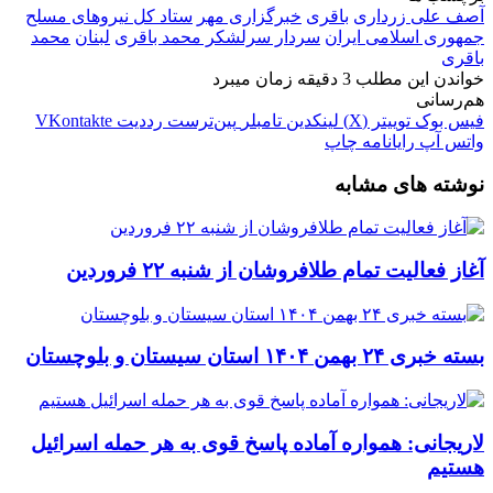
آصف علی زرداری
باقری
خبرگزاری مهر
ستاد کل نیروهای مسلح
جمهوری اسلامی ایران
سردار سرلشکر محمد باقری
لبنان
محمد
باقری
خواندن این مطلب 3 دقیقه زمان میبرد
هم‌رسانی
فیس بوک
توییتر (X)
لینکدین
‫تامبلر
‫پین‌ترست
‫رددیت
‫VKontakte
واتس آپ
رایانامه
چاپ
نوشته های مشابه
آغاز فعالیت تمام طلافروشان از شنبه ۲۲ فروردین
بسته خبری ۲۴ بهمن ۱۴۰۴ استان سیستان و بلوچستان
لاریجانی: همواره آماده پاسخ قوی به هر حمله اسرائیل
هستیم