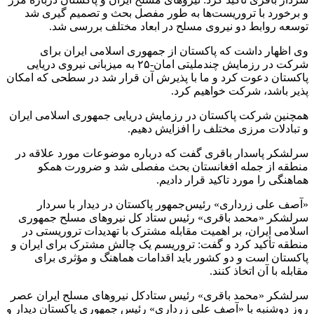
و برخورد با تروریست‌ها به طور مفصل بحث و تصمیم گیری شد
توسعه روابط دو نیروی مسلح در ابعاد مختلف بررسی شد.
وی اظهار داشت که پاکستان از جمهوری اسلامی ایران برای
شرکت در رزمایش چندملیتی امان-۲۵ به میزبانی نیروی دریایی
پاکستان دعوت کرد و ما با پذیرش آن قرار شد در سطحی که امکان
پذیر باشد، شرکت خواهیم کرد.
همچنین شرکت پاکستان در رزمایش دریایی جمهوری اسلامی ایران
و تبادلات مرزی مختلف را افزایش دهیم.
سرلشکر پاسدار باقری گفت که درباره موضوعات مورد علاقه در
منطقه از جمله افغانستان بحث مفصلی شد و ضرورت همکو
هماهنگی را مورد تاکید قرار دادیم.
«آصف علی زرداری» رئیس‌جمهور پاکستان در دیدار با سردار
سرلشکر «محمد باقری» رئیس ستاد کل نیروهای مسلح جمهوری
اسلامی ایران، بر اهمیت مقابله مشترک با تهدیدات تروریستی در
منطقه تأکید کرد و گفت: تروریسم یک چالش مشترک برای ایران و
پاکستان است و دو کشور باید اقدامات هماهنگ و مؤثری برای
مقابله با آن اتخاذ کنند.
سرلشکر «محمد باقری» رئیس ستادکل نیروهای مسلح ایران عصر
روز دوشنبه با «آصف علی زرداری» رئیس جمهوری پاکستان دیدار و