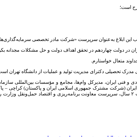
رح است؛
موجب این ابلاغ به‌عنوان سرپرست «شرکت مادر تخصصی سرمایه‌گذاری‌
اران در دولت چهاردهم در تحقق اهداف دولت و حل مشکلات مجدانه بکو
داوند متعال خواستارم.
درک تحصیلی دکترای مدیریت تولید و عملیات از دانشگاه تهران است
ی و فنی ایران، مدیرکل وام‌ها، مجامع و مؤسسات بین‌المللی سازما
 جمهوری اسلامی ایران و پاکستان) کراچی – پاکستان به مدت ۳ سال، عضو هیأت مدیره 
– یمن به مدت ۲ سال، سرپرست معاونت برنامه‌ریزی و اقتصاد حمل‌ونقل وزا