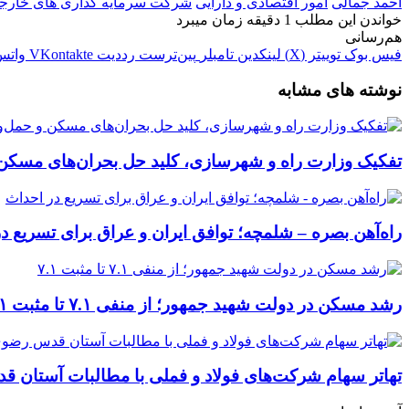
احمد جمالی
امور اقتصادی و دارایی
شرکت سرمایه گذاری های خارجی
خواندن این مطلب 1 دقیقه زمان میبرد
هم‌رسانی
فیس بوک
توییتر (X)
لینکدین
‫تامبلر
‫پین‌ترست
‫رددیت
‫VKontakte
واتس
نوشته های مشابه
تفکیک وزارت راه و شهرسازی، کلید حل بحران‌های مسکن
راه‌آهن بصره – شلمچه؛ توافق ایران و عراق برای تسریع د
رشد مسکن در دولت شهید جمهور؛ از منفی ۷.۱ تا مثبت ۷.۱
تهاتر سهام شرکت‌های فولاد و فملی با مطالبات آستان 