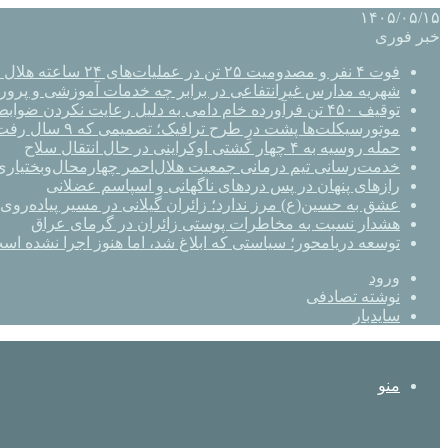
۱۴۰۵/۰۵/۱۵
خبر فوری
فوت ۴ نفر و مصدومیت ۲۵ تن در عملیات‌های ۲۴ ساعته هلال احمر اصفهان
شهریه مدارس غیرانتفاعی در برابر چه خدمات آموزشی و پرو
توقیف ۴۵۰ تن فرآورده خام دامی به دلیل رعایت نکردن ضوابط بهداشتی
موتورسیکلت‌ها پشت درِ طرح ترافیک؛ تصمیمی که ۹ سال رفت‌وبرگشت دارد
حمله روسیه به ۴ چهار کشتی اوکراینی در حال انتقال سلاح
خدمت‌رسانی تیم درمانی جمعیت هلال‌احمر چهارمحال‌وبختیاری 
رازهای پنهان در پس دردهای ناگهانی و اسپاسم عضلانی
عشق به حسین(ع) مرز ندارد؛ زائران گیلانی در مسیر پیاده‌روی 
هشدار نسبت به مخاطرات پوستی زائران در گرمای عراق
توسعه دریامحور؛ سیاستی که ابلاغ شد، اما هنوز اجرا نشده اس
ورود
نوشته تصادفی
سایدبار
منو