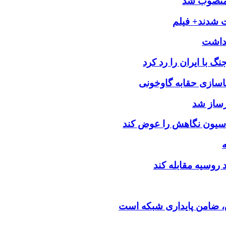
 منصوب شد
ت شدند+ فیلم
 با ایران را رد کرد
اسازی حقابه گاوخونی
رساز شد
اسیون نگاهش را عوض کند
د روسیه مقابله کند