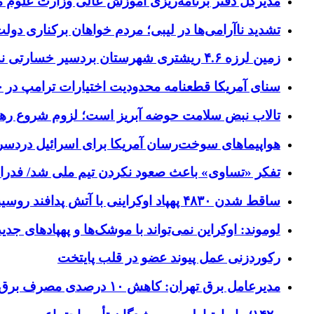
مدیرکل دفتر برنامه‌ریزی آموزش عالی وزارت علوم
تشدید ناآرامی‌ها در لیبی؛ مردم خواهان برکناری دول
زمین لرزه ۴.۶ ریشتری شهرستان بردسیر خسارتی نداشت
سنای آمریکا قطعنامه محدودیت اختیارات ترامپ در جنگ
تالاب نبض سلامت حوضه آبریز است؛ لزوم شروع ره
هواپیماهای سوخت‌رسان آمریکا برای اسرائیل دردس
تفکر «تساوی» باعث صعود نکردن تیم ملی شد/ فدر
ساقط شدن ۴۸۳۰ پهپاد اوکراینی با آتش پدافند روسیه
لوموند: اوکراین نمی‌تواند با موشک‌ها و پهپادهای جدی
رکوردزنی عمل پیوند عضو در قلب پایتخت
مدیرعامل برق تهران: کاهش ۱۰ درصدی مصرف برق، ضامن پایداری شبکه است