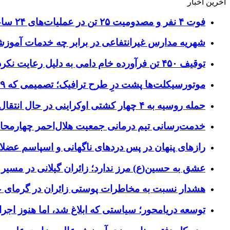
آخرین اخبار
فوت ۴ نفر و مصدومیت ۲۵ تن در عملیات‌های ۲۴ ساعته هلال احمر اصفهان
شهریه مدارس غیرانتفاعی در برابر چه خدمات آمو
توقیف ۴۵۰ تن فرآورده خام دامی به دلیل رعایت نکردن ضوابط بهداشتی
موتورسیکلت‌ها پشت درِ طرح ترافیک؛ تصمیمی که ۹ سال رفت‌وبرگشت دارد
حمله روسیه به ۴ چهار کشتی اوکراینی در حال انتقال سلاح
خدمت‌رسانی تیم درمانی جمعیت هلال‌احمر چهارمحال‌و
رازهای پنهان در پس دردهای ناگهانی و اسپاسم عضلا
عشق به حسین(ع) مرز ندارد؛ زائران گیلانی در مسیر پ
هشدار نسبت به مخاطرات پوستی زائران در گرمای 
توسعه دریامحور؛ سیاستی که ابلاغ شد، اما هنوز اج