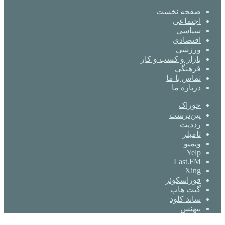
صفحه نخست
اجتماعی
سیاسی
اقتصادی
ورزشی
بازار و کسب و کار
فرهنگی
تماس با ما
درباره ما
خوراک
‫پین‌ترست
‫رددیت
‫تامبلر
ویمیو
Yelp
Last.FM
Xing
فوراسکوئر
گیت ‌هاب
ساند کلود
بیهنس