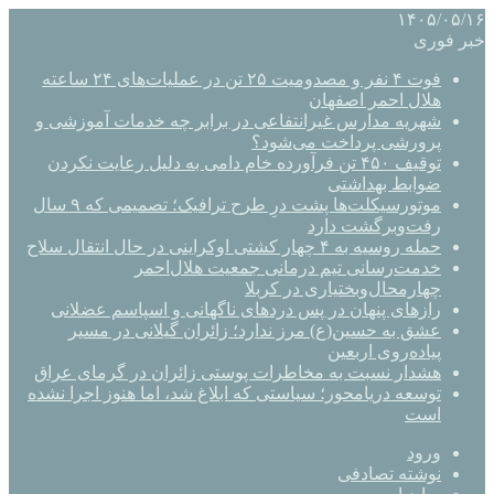
۱۴۰۵/۰۵/۱۶
خبر فوری
فوت ۴ نفر و مصدومیت ۲۵ تن در عملیات‌های ۲۴ ساعته
هلال احمر اصفهان
شهریه مدارس غیرانتفاعی در برابر چه خدمات آموزشی و
پرورشی پرداخت می‌شود؟
توقیف ۴۵۰ تن فرآورده خام دامی به دلیل رعایت نکردن
ضوابط بهداشتی
موتورسیکلت‌ها پشت درِ طرح ترافیک؛ تصمیمی که ۹ سال
رفت‌وبرگشت دارد
حمله روسیه به ۴ چهار کشتی اوکراینی در حال انتقال سلاح
خدمت‌رسانی تیم درمانی جمعیت هلال‌احمر
چهارمحال‌وبختیاری در کربلا
رازهای پنهان در پس دردهای ناگهانی و اسپاسم عضلانی
عشق به حسین(ع) مرز ندارد؛ زائران گیلانی در مسیر
پیاده‌روی اربعین
هشدار نسبت به مخاطرات پوستی زائران در گرمای عراق
توسعه دریامحور؛ سیاستی که ابلاغ شد، اما هنوز اجرا نشده
است
ورود
نوشته تصادفی