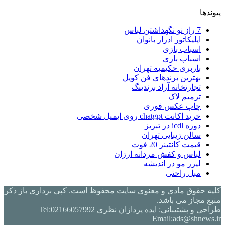
پیوندها
7 راز نو نگهداشتن لباس
اپلیکاتور ادرار بانوان
اسباب بازی
اسباب بازی
باربری حکیمیه تهران
بهترین برندهای فن کویل
تجارتخانه آراد برندینگ
ترمیم لاک
چاپ عکس فوری
خرید اکانت chatgpt روی ایمیل شخصی
دوره icdl در تبریز
سالن زیبایی تهران
قیمت کانتینر 20 فوت
لباس و کفش مردانه ارزان
لیزر مو در اندیشه
مبل راحتی
کلیه حقوق مادی و معنوی سایت محفوظ است. کپی برداری باز ذکر
منبع مجاز می باشد.
طراحی و پشتیبانی: ایده پردازان نظری Tel:02166057992
Email:ads@shnews.ir