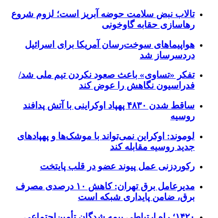
تالاب نبض سلامت حوضه آبریز است؛ لزوم شروع
رهاسازی حقابه گاوخونی
هواپیماهای سوخت‌رسان آمریکا برای اسرائیل
دردسرساز شد
تفکر «تساوی» باعث صعود نکردن تیم ملی شد/
فدراسیون نگاهش را عوض کند
ساقط شدن ۴۸۳۰ پهپاد اوکراینی با آتش پدافند
روسیه
لوموند: اوکراین نمی‌تواند با موشک‌ها و پهپادهای
جدید روسیه مقابله کند
رکوردزنی عمل پیوند عضو در قلب پایتخت
مدیرعامل برق تهران: کاهش ۱۰ درصدی مصرف
برق، ضامن پایداری شبکه است
۱۴۲۰؛ راه ارتباطی بیمه شدگان تأمین‌اجتماعی