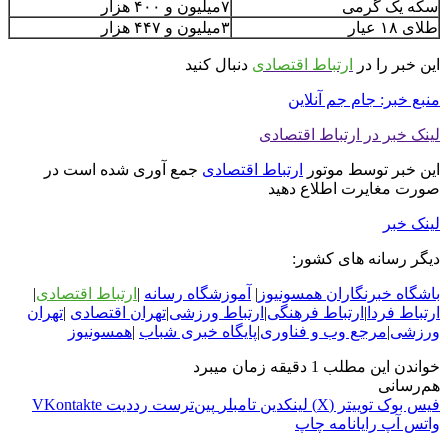
سکه یک گرمی
۷میلیون و ۴۰۰ هزار
طلای ۱۸ عیار
۳میلیون و ۴۴۷ هزار
این خبر را در
ارتباط اقتصادی
دنبال کنید
منبع خبر: جام جم آنلاین
لینک خبر در ارتباط اقتصادی
این خبر توسط موتور
ارتباط اقتصادی
جمع آوری شده است در
صورت مغایرت اطلاع دهید
لینک خبر
دیگر رسانه های کشور:
باشگاه خبرنگاران همسونیوز
|
آموزشگاه رسانه
|
ارتباط اقتصادی
|
ارتباط فردا
|
ارتباط فرهنگی
|
ارتباط ورزشی
|
ت
هران اقتصادی
|
تهران
ورزشی
|
مرجع وب و فناوری
|
پایگاه خبری شباب
|
همسونیوز
خواندن این مطلب 1 دقیقه زمان میبرد
هم‌رسانی
فیس بوک
توییتر (X)
لینکدین
‫تامبلر
‫پین‌ترست
‫رددیت
‫VKontakte
واتس آپ
رایانامه
چاپ