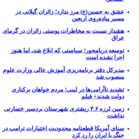
عشق به حسین(ع) مرز ندارد؛ زائران گیلانی در
مسیر پیاده‌روی اربعین
هشدار نسبت به مخاطرات پوستی زائران در گرمای
عراق
توسعه دریامحور؛ سیاستی که ابلاغ شد، اما هنوز
اجرا نشده است
مدیرکل دفتر برنامه‌ریزی آموزش عالی وزارت علوم
منصوب شد
تشدید ناآرامی‌ها در لیبی؛ مردم خواهان برکناری
دولت شدند+ فیلم
زمین لرزه ۴.۶ ریشتری شهرستان بردسیر خسارتی
نداشت
سنای آمریکا قطعنامه محدودیت اختیارات ترامپ در
جنگ با ایران را رد کرد