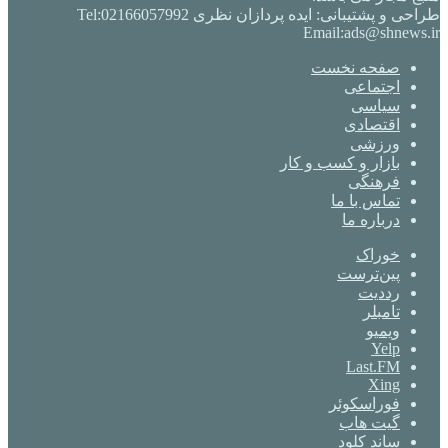
طراحی و پشتیبانی: ایده پردازان نظری Tel:02166057992
Email:ads@shnews.ir
صفحه نخست
اجتماعی
سیاسی
اقتصادی
ورزشی
بازار و کسب و کار
فرهنگی
تماس با ما
درباره ما
خوراک
‫پین‌ترست
‫رددیت
‫تامبلر
ویمیو
Yelp
Last.FM
Xing
فوراسکوئر
گیت ‌هاب
ساند کلود