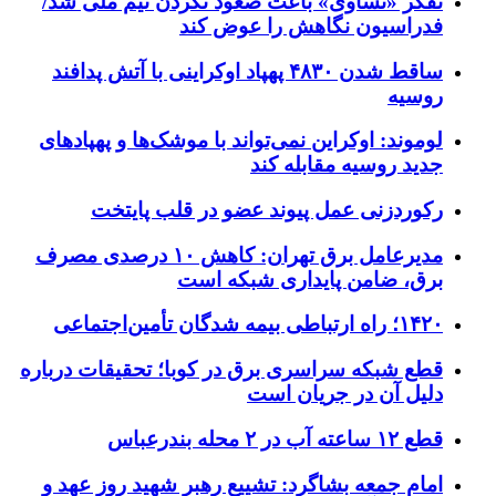
تفکر «تساوی» باعث صعود نکردن تیم ملی شد/
فدراسیون نگاهش را عوض کند
ساقط شدن ۴۸۳۰ پهپاد اوکراینی با آتش پدافند
روسیه
لوموند: اوکراین نمی‌تواند با موشک‌ها و پهپادهای
جدید روسیه مقابله کند
رکوردزنی عمل پیوند عضو در قلب پایتخت
مدیرعامل برق تهران: کاهش ۱۰ درصدی مصرف
برق، ضامن پایداری شبکه است
۱۴۲۰؛ راه ارتباطی بیمه شدگان تأمین‌اجتماعی
قطع شبکه سراسری برق در کوبا؛ تحقیقات درباره
دلیل آن در جریان است
قطع ۱۲ ساعته آب در ۲ محله بندرعباس
امام جمعه بشاگرد: تشییع رهبر شهید روز عهد و