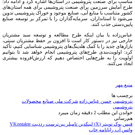
مناسب برای صنعت پتروشیمی در استان‌ها اشاره کرد و ادامه داد:
طرح آمایش سرزمین برای صنعت پتروشیمی برای همه استان‌های
کشور متناسب با منابع آبی، صنایع موجود و خوراک پتروشیمی تدوین
می‌شود تا استانداران، سرمایه‌گذاران را با تمرکز بر توسعه صنایع
پایین‌دستی جذب کنند.
عباس‌زاده با بیان اینکه طرح مطالعه و توسعه سبد مشتریان
خارجی نیز در دستور کار است تا افزون بر حفظ مشتریان سنتی،
بازارهای جدید را با کمک هلدینگ‌های پتروشیمی شناسایی کنیم، تأکید
کرد: اولویت‌بندی طرح‌های پتروشیمی انجام خواهد شد تا بتوانیم
اولویت را به طرح‌هایی اختصاص دهیم که ارزش‌افزوده بیشتری
ایجاد می‌کنند.
منبع مهر
برچسب ها
پتروشیمی
حسن عباس‌زاده
شرکت ملی صنایع
محصولات
پتروشیمی
خواندن این مطلب 2 دقیقه زمان میبرد
هم‌رسانی
فیس بوک
توییتر (X)
لینکدین
‫تامبلر
‫پین‌ترست
‫رددیت
‫VKontakte
واتس آپ
رایانامه
چاپ