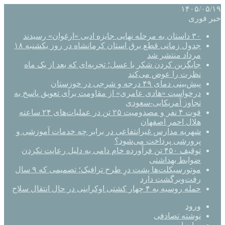
۱۴۰۵/۰۵/۱۹
خبر فوری
۳۰ داستان به مرحله نهایی جایزه ادبی «ارغوان» رسیدند
جدول زمانی قطع برق استان کرمانشاه در روز یکشنبه ۱۸
مرداد منتشر شد
جایگزین کردن شکر با عسل؛ تجربه‌ای که بعد از یک ماه
نظرت را عوض می‌کند
پیش‌بینی دمای ۴۹ درجه و شرجی در خوزستان
درخواست «هادی عامری» از مقاومت برای تعویق پاسخ به
تجاوز آمریکایی-سعودی
فوت ۴ نفر و مصدومیت ۲۵ تن در عملیات‌های ۲۴ ساعته
هلال احمر اصفهان
شهریه مدارس غیرانتفاعی در برابر چه خدمات آموزشی و
پرورشی پرداخت می‌شود؟
توقیف ۴۵۰ تن فرآورده خام دامی به دلیل رعایت نکردن
ضوابط بهداشتی
موتورسیکلت‌ها پشت درِ طرح ترافیک؛ تصمیمی که ۹ سال
رفت‌وبرگشت دارد
حمله روسیه به ۴ چهار کشتی اوکراینی در حال انتقال سلاح
ورود
نوشته تصادفی