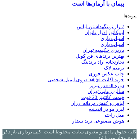
پیمان با آرمان‌ها است
پیوندها
7 راز نو نگهداشتن لباس
اپلیکاتور ادرار بانوان
اسباب بازی
اسباب بازی
باربری حکیمیه تهران
بهترین برندهای فن کویل
تجارتخانه آراد برندینگ
ترمیم لاک
چاپ عکس فوری
خرید اکانت chatgpt روی ایمیل شخصی
دوره icdl در تبریز
سالن زیبایی تهران
قیمت کانتینر 20 فوت
لباس و کفش مردانه ارزان
لیزر مو در اندیشه
مبل راحتی
هوش مصنوعی ترید نبضار
کلیه حقوق مادی و معنوی سایت محفوظ است. کپی برداری باز ذکر
منبع مجاز می باشد.