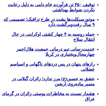
توقیف ۴۵۰ تن فرآورده خام دامی به دلیل رعایت
نکردن ضوابط بهداشتی
موتورسیکلت‌ها پشت درِ طرح ترافیک؛ تصمیمی که
۹ سال رفت‌وبرگشت دارد
حمله روسیه به ۴ چهار کشتی اوکراینی در حال
انتقال سلاح
خدمت‌رسانی تیم درمانی جمعیت هلال‌احمر
چهارمحال‌وبختیاری در کربلا
رازهای پنهان در پس دردهای ناگهانی و اسپاسم
عضلانی
عشق به حسین(ع) مرز ندارد؛ زائران گیلانی در
مسیر پیاده‌روی اربعین
هشدار نسبت به مخاطرات پوستی زائران در گرمای
عراق