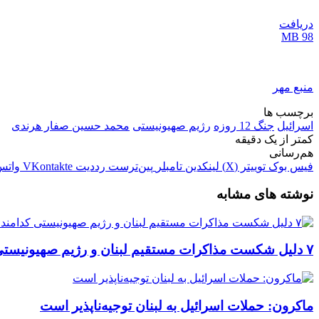
دریافت
98 MB
منبع مهر
برچسب ها
اسرائیل
جنگ 12 روزه
رژیم صهیونیستی
محمد حسین صفار هرندی
کمتر از یک دقیقه
هم‌رسانی
فیس بوک
توییتر (X)
لینکدین
‫تامبلر
‫پین‌ترست
‫رددیت
‫VKontakte
واتس
نوشته های مشابه
۷ دلیل شکست مذاکرات مستقیم لبنان و رژیم صهیونیستی کدامند؟
ماکرون: حملات اسرائیل به لبنان توجیه‌ناپذیر است