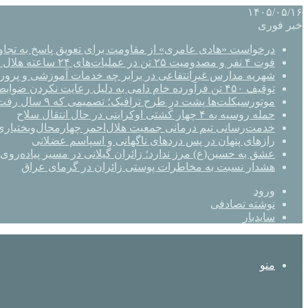
۱۴۰۵/۰۵/۱۶
خبر فوری
درخواست «هادی عامری» از مقاومت برای تعویق پاسخ به تجاو
فوت ۴ نفر و مصدومیت ۲۵ تن در عملیات‌های ۲۴ ساعته هلال احمر اصفهان
شهریه مدارس غیرانتفاعی در برابر چه خدمات آموزشی و پرو
توقیف ۴۵۰ تن فرآورده خام دامی به دلیل رعایت نکردن ضوابط بهداشتی
موتورسیکلت‌ها پشت درِ طرح ترافیک؛ تصمیمی که ۹ سال رفت‌وبرگشت دارد
حمله روسیه به ۴ چهار کشتی اوکراینی در حال انتقال سلاح
خدمت‌رسانی تیم درمانی جمعیت هلال‌احمر چهارمحال‌وبختیاری 
رازهای پنهان در پس دردهای ناگهانی و اسپاسم عضلانی
عشق به حسین(ع) مرز ندارد؛ زائران گیلانی در مسیر پیاده‌روی 
هشدار نسبت به مخاطرات پوستی زائران در گرمای عراق
ورود
نوشته تصادفی
سایدبار
منو