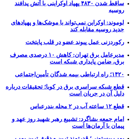
ساقط شدن ۴۸۳۰ پهپاد اوکراینی با آتش پدافند
روسیه
لوموند: اوکراین نمی‌تواند با موشک‌ها و پهپادهای
جدید روسیه مقابله کند
رکوردزنی عمل پیوند عضو در قلب پایتخت
مدیرعامل برق تهران: کاهش ۱۰ درصدی مصرف
برق، ضامن پایداری شبکه است
۱۴۲۰؛ راه ارتباطی بیمه شدگان تأمین‌اجتماعی
قطع شبکه سراسری برق در کوبا؛ تحقیقات درباره
دلیل آن در جریان است
قطع ۱۲ ساعته آب در ۲ محله بندرعباس
امام جمعه بشاگرد: تشییع رهبر شهید روز عهد و
پیمان با آرمان‌ها است
پمپ پیستونی؛ قدرتمند ترین و دقیق‌ ترین پمپ