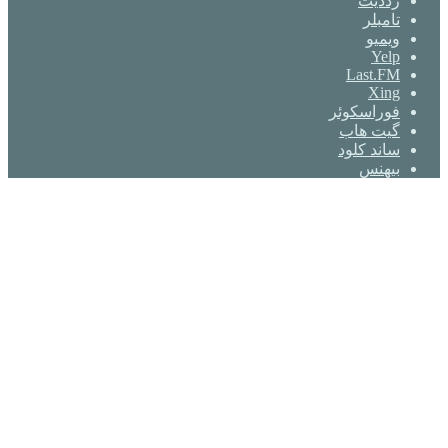
‫رددیت
‫تامبلر
ویمیو
Yelp
Last.FM
Xing
فوراسکوئر
گیت ‌هاب
ساند کلود
بیهنس