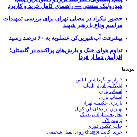
هیدرولیک صنعتی — راهنمای کامل خرید و کاربرد
حضور نیکزاد در مصلی تهران برای بررسی تمهیدات
مراسم وداع با رهبر شهید
پیشرفت آب‌شیرین‌کن عسلویه به ۶۰ درصد رسید
تداوم هوای خنک و بارش‌های پراکنده در گلستان؛
افزایش دما از فردا
پیوندها
7 راز نو نگهداشتن لباس
اپلیکاتور ادرار بانوان
اسباب بازی
اسباب بازی
باربری حکیمیه تهران
بهترین برندهای فن کویل
تجارتخانه آراد برندینگ
ترمیم لاک
چاپ عکس فوری
خرید اکانت chatgpt روی ایمیل شخصی