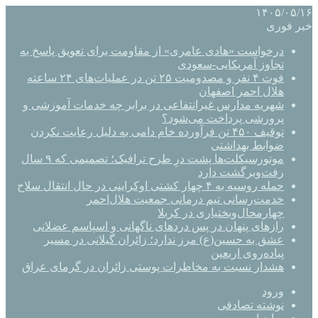
۱۴۰۵/۰۵/۱۶
خبر فوری
درخواست «هادی عامری» از مقاومت برای تعویق پاسخ به
تجاوز آمریکایی-سعودی
فوت ۴ نفر و مصدومیت ۲۵ تن در عملیات‌های ۲۴ ساعته
هلال احمر اصفهان
شهریه مدارس غیرانتفاعی در برابر چه خدمات آموزشی و
پرورشی پرداخت می‌شود؟
توقیف ۴۵۰ تن فرآورده خام دامی به دلیل رعایت نکردن
ضوابط بهداشتی
موتورسیکلت‌ها پشت درِ طرح ترافیک؛ تصمیمی که ۹ سال
رفت‌وبرگشت دارد
حمله روسیه به ۴ چهار کشتی اوکراینی در حال انتقال سلاح
خدمت‌رسانی تیم درمانی جمعیت هلال‌احمر
چهارمحال‌وبختیاری در کربلا
رازهای پنهان در پس دردهای ناگهانی و اسپاسم عضلانی
عشق به حسین(ع) مرز ندارد؛ زائران گیلانی در مسیر
پیاده‌روی اربعین
هشدار نسبت به مخاطرات پوستی زائران در گرمای عراق
ورود
نوشته تصادفی