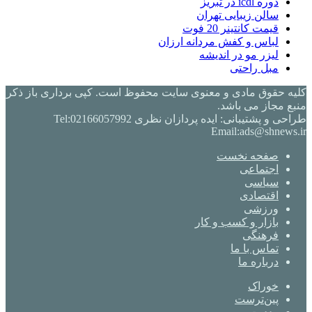
دوره icdl در تبریز
سالن زیبایی تهران
قیمت کانتینر 20 فوت
لباس و کفش مردانه ارزان
لیزر مو در اندیشه
مبل راحتی
کلیه حقوق مادی و معنوی سایت محفوظ است. کپی برداری باز ذکر
منبع مجاز می باشد.
طراحی و پشتیبانی: ایده پردازان نظری Tel:02166057992
Email:ads@shnews.ir
صفحه نخست
اجتماعی
سیاسی
اقتصادی
ورزشی
بازار و کسب و کار
فرهنگی
تماس با ما
درباره ما
خوراک
‫پین‌ترست