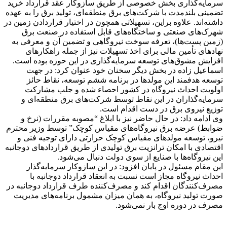
سرمایه‌گذاری بخش خصوصی از طریق سازوکار عقد قرارداد خرید
تضمینی بلندمدت با شرکت‌های برق منطقه‌ای، تولید برق را به عهده
داشته‌اند. علاوه
براین
، تسهیلاتی همچون در اختیار قراردادن زمین در
شهرک‌های صنعتی و ساختگاه‌های قابل استفاده در صنعت برق
(زمین پست‌ها)، تعرفه سوخت نیروگاهی و تضمین آن و معرفی به
نهادهای تأمین مالی برای اخذ تسهیلات نیز از جمله راهکارهای
افزایش مشوق‌های توسعه سرمایه‌گذاری در این حوزه بوده است.
اسماعیل زاده در بخش دیگر سخنان خود عنوان کرد: در جهت
توسعه هدفمند این مولدها در برنامه ششم توسعه، نقاط حائز
اولویت احداث نیروگاه در کشور
احصاء
شده و جلب مشارکت
سرمایه‌گذاران در این نقاط توسط شرکت‌های برق منطقه‌ای و
توزیع نیروی برق در دست اقدام است.
وی ادامه داد: در حال حاضر نیز با ابلاغ “مصوبه مقررات (نرخ و
ضوابط) عرضه برق نیروگاه‌های مقیاس کوچک” توسط وزیر محترم
نیرو، توسعه مولدهای مقیاس کوچک حرارتی دارای توجیه فنی و
اقتصادی با امکان ترانزیت برق تولیدی از طریق قراردادهای دوجانبه
این نیروگاه‌ها با صنایع از سوی دولت دنبال می‌شود.
این مقام مسئول در پایان افزود: در این سازوکار سرمایه‌گذار
احداث نیروگاه مجاز است نسبت به انعقاد قرارداد دوجانبه با
مصرف‌کنندگان اقدام کند و مصرف‌کننده طرف قرارداد دوجانبه در
صورت تولید نیروگاه، به همان میزان مشمول برنامه‌های مدیریت
مصرف در دوره اوج بار نمی‌شود.