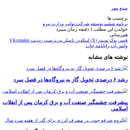
منبع مهر
برچسب ها
برنامه ششم توسعه
شرکت توانیر
وزارت نیرو
خواندن این مطلب 1 دقیقه زمان میبرد
هم‌رسانی
فیس بوک
توییتر (X)
لینکدین
‫تامبلر
‫پین‌ترست
‫رددیت
‫VKontakte
واتس آپ
رایانامه
چاپ
نوشته های مشابه
رشد ۶ درصدی تحویل گاز به نیروگاه‌ها در فصل سرد
پیشرفت چشمگیر صنعت آب و برق کرمان پس از انقلاب
اسلامی