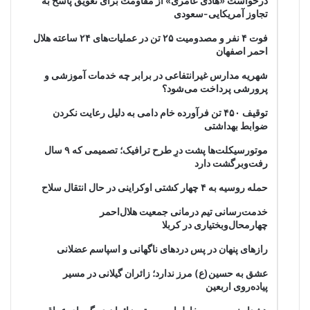
درخواست «هادی عامری» از مقاومت برای تعویق پاسخ به
تجاوز آمریکایی-سعودی
فوت ۴ نفر و مصدومیت ۲۵ تن در عملیات‌های ۲۴ ساعته هلال
احمر اصفهان
شهریه مدارس غیرانتفاعی در برابر چه خدمات آموزشی و
پرورشی پرداخت می‌شود؟
توقیف ۴۵۰ تن فرآورده خام دامی به دلیل رعایت نکردن
ضوابط بهداشتی
موتورسیکلت‌ها پشت درِ طرح ترافیک؛ تصمیمی که ۹ سال
رفت‌وبرگشت دارد
حمله روسیه به ۴ چهار کشتی اوکراینی در حال انتقال سلاح
خدمت‌رسانی تیم درمانی جمعیت هلال‌احمر
چهارمحال‌وبختیاری در کربلا
رازهای پنهان در پس دردهای ناگهانی و اسپاسم عضلانی
عشق به حسین(ع) مرز ندارد؛ زائران گیلانی در مسیر
پیاده‌روی اربعین