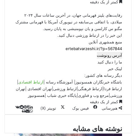
کمتر از یک دقیقه
رقابت‌های بلیتز قهرمانی جهان، در آخرین ساعات سال ۲۰۲۴
میلادی، با اتفاقی بی‌سابقه در نیویورک آمریکا با قهرمانی مشترک
مگنو س کارلسن و یان نپومنیشی به پایان رسید.
این خبر را در
ارتباط ورزشی
دنبال کنید.
منبع همشهری آنلاین
آدرس رونوشت
ما را دنبال کنید
لینک خبر
دیگر رسانه های کشور:
باشگاه خبرنگاران همسونیوز
|
آموزشگاه رسانه
|
ارتباط اقتصادی
|
ارتباط فردا
|
ارتباط فرهنگی
|
ارتباط ورزشی
|
ت
هران اقتصادی
|
تهران
ورزشی
|
مرجع وب و فناوری
|
پایگاه خبری شباب
|
همسونیوز
کمتر از یک دقیقه
هم‌رسانی
فیس بوک
توییتر (X)
ل
و
ر
چ
ی
ت
پ
ا
ا
ا
ر
V
ن
ا
ی
ت
ی
د
K
پ
نوشته های مشابه
ا
د
ک
م
o
ن‌
س
ب
ت
ی
آ
ن
د
n