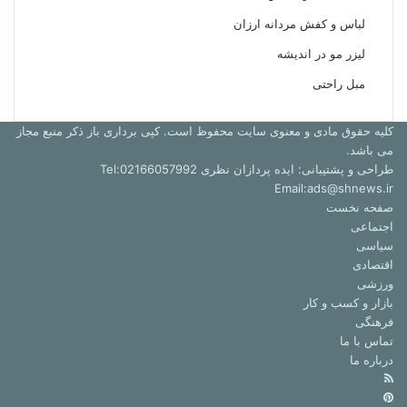
لباس و کفش مردانه ارزان
لیزر مو در اندیشه
مبل راحتی
کلیه حقوق مادی و معنوی سایت محفوظ است. کپی برداری باز ذکر منبع مجاز
می باشد.
طراحی و پشتیبانی: ایده پردازان نظری Tel:02166057992
Email:ads@shnews.ir
صفحه نخست
اجتماعی
سیاسی
اقتصادی
ورزشی
بازار و کسب و کار
فرهنگی
تماس با ما
درباره ما
خوراک
‫پین‌ترست