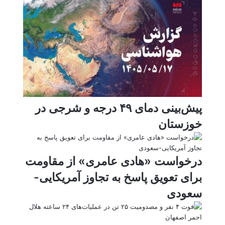
ی
ل
ا
t
ر
پ
ت
ر
a
م
ن
س
k
ه
ت
t
e
پیش‌بینی دمای ۴۹ درجه و شرجی در
خوزستان
درخواست «هادی عامری» از مقاومت
برای تعویق پاسخ به تجاوز آمریکایی-
سعودی