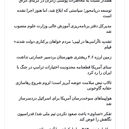
هشدار نسبت به مخاطرات پوستی زائران در گرمای عراق
توسعه دریامحور؛ سیاستی که ابلاغ شد، اما هنوز اجرا نشده
است
مدیرکل دفتر برنامه‌ریزی آموزش عالی وزارت علوم منصوب
شد
تشدید ناآرامی‌ها در لیبی؛ مردم خواهان برکناری دولت شدند+
فیلم
زمین لرزه ۴.۶ ریشتری شهرستان بردسیر خسارتی نداشت
سنای آمریکا قطعنامه محدودیت اختیارات ترامپ در جنگ با
ایران را رد کرد
تالاب نبض سلامت حوضه آبریز است؛ لزوم شروع رهاسازی
حقابه گاوخونی
هواپیماهای سوخت‌رسان آمریکا برای اسرائیل دردسرساز
شد
تفکر «تساوی» باعث صعود نکردن تیم ملی شد/ فدراسیون
نگاهش را عوض کند