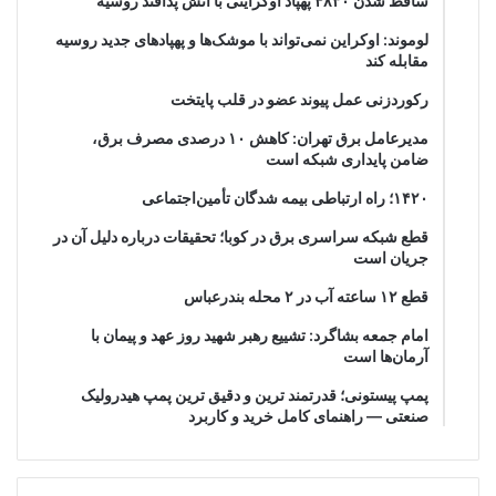
ساقط شدن ۴۸۳۰ پهپاد اوکراینی با آتش پدافند روسیه
لوموند: اوکراین نمی‌تواند با موشک‌ها و پهپادهای جدید روسیه
مقابله کند
رکوردزنی عمل پیوند عضو در قلب پایتخت
مدیرعامل برق تهران: کاهش ۱۰ درصدی مصرف برق،
ضامن پایداری شبکه است
۱۴۲۰؛ راه ارتباطی بیمه شدگان تأمین‌اجتماعی
قطع شبکه سراسری برق در کوبا؛ تحقیقات درباره دلیل آن در
جریان است
قطع ۱۲ ساعته آب در ۲ محله بندرعباس
امام جمعه بشاگرد: تشییع رهبر شهید روز عهد و پیمان با
آرمان‌ها است
پمپ پیستونی؛ قدرتمند ترین و دقیق‌ ترین پمپ هیدرولیک
صنعتی — راهنمای کامل خرید و کاربرد