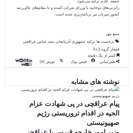
جمعه، عازم ترکیه می‌شود.
رایزنی‌های دوجانبه با وزرای شرکت کننده و با مقام‌های عالی‌رتبه
کشور میزبان نیز برنامه‌ریزی شده است.
منبع مهر
برچسب ها
ترکیه
جمهوری آذربایجان
سید عباس عراقچی
قفقاز
گروه 3+3
کمتر از یک دقیقه
هم‌رسانی
فیس بوک
توییتر (X)
ل
و
ر
چ
ی
ت
پ
ا
ا
ا
ر
V
ن
ا
ی
ت
ی
د
K
پ
نوشته های مشابه
ا
د
ک
م
o
ن‌
س
ب
ت
ی
آ
ن
د
n
ی
ل
ا
t
ر
پ
ت
ر
a
م
ن
س
پیام عراقچی در پی شهادت عزام
k
ه
ت
الحیه در اقدام تروریستی رژیم
t
e
صهیونیستی
وزیر امور خارجه قبرس با عراقچی