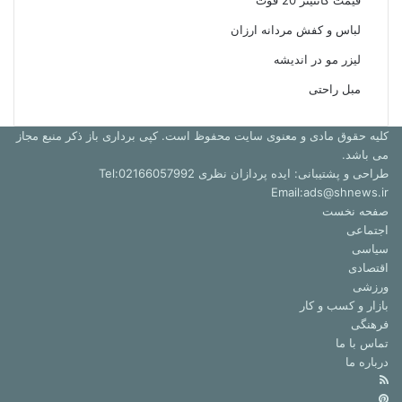
قیمت کانتینر 20 فوت
لباس و کفش مردانه ارزان
لیزر مو در اندیشه
مبل راحتی
کلیه حقوق مادی و معنوی سایت محفوظ است. کپی برداری باز ذکر منبع مجاز
می باشد.
طراحی و پشتیبانی: ایده پردازان نظری Tel:02166057992
Email:ads@shnews.ir
صفحه نخست
اجتماعی
سیاسی
اقتصادی
ورزشی
بازار و کسب و کار
فرهنگی
تماس با ما
درباره ما
خوراک
‫پین‌ترست