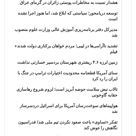
هشدار نسبت به مخاطرات پوستی زائران در گرمای عراق
توسعه دریامحور؛ سیاستی که ابلاغ شد، اما هنوز اجرا نشده
است
مدیرکل دفتر برنامه‌ریزی آموزش عالی وزارت علوم منصوب
شد
تشدید ناآرامی‌ها در لیبی؛ مردم خواهان برکناری دولت شدند+
فیلم
زمین لرزه ۴.۶ ریشتری شهرستان بردسیر خسارتی نداشت
سنای آمریکا قطعنامه محدودیت اختیارات ترامپ در جنگ با
ایران را رد کرد
تالاب نبض سلامت حوضه آبریز است؛ لزوم شروع رهاسازی
حقابه گاوخونی
هواپیماهای سوخت‌رسان آمریکا برای اسرائیل دردسرساز
شد
تفکر «تساوی» باعث صعود نکردن تیم ملی شد/ فدراسیون
نگاهش را عوض کند