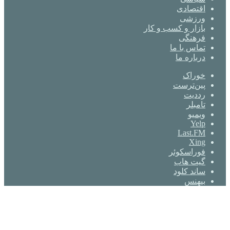
اقتصادی
ورزشی
بازار و کسب و کار
فرهنگی
تماس با ما
درباره ما
خوراک
‫پین‌ترست
‫رددیت
‫تامبلر
ویمیو
Yelp
Last.FM
Xing
فوراسکوئر
گیت ‌هاب
ساند کلود
بیهنس