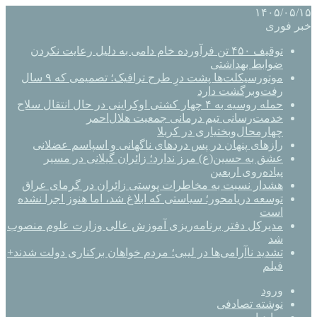
۱۴۰۵/۰۵/۱۵
خبر فوری
توقیف ۴۵۰ تن فرآورده خام دامی به دلیل رعایت نکردن
ضوابط بهداشتی
موتورسیکلت‌ها پشت درِ طرح ترافیک؛ تصمیمی که ۹ سال
رفت‌وبرگشت دارد
حمله روسیه به ۴ چهار کشتی اوکراینی در حال انتقال سلاح
خدمت‌رسانی تیم درمانی جمعیت هلال‌احمر
چهارمحال‌وبختیاری در کربلا
رازهای پنهان در پس دردهای ناگهانی و اسپاسم عضلانی
عشق به حسین(ع) مرز ندارد؛ زائران گیلانی در مسیر
پیاده‌روی اربعین
هشدار نسبت به مخاطرات پوستی زائران در گرمای عراق
توسعه دریامحور؛ سیاستی که ابلاغ شد، اما هنوز اجرا نشده
است
مدیرکل دفتر برنامه‌ریزی آموزش عالی وزارت علوم منصوب
شد
تشدید ناآرامی‌ها در لیبی؛ مردم خواهان برکناری دولت شدند+
فیلم
ورود
نوشته تصادفی