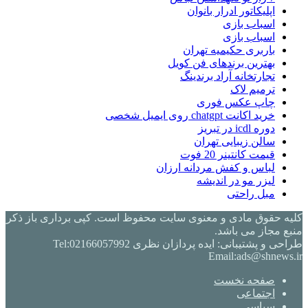
اپلیکاتور ادرار بانوان
اسباب بازی
اسباب بازی
باربری حکیمیه تهران
بهترین برندهای فن کویل
تجارتخانه آراد برندینگ
ترمیم لاک
چاپ عکس فوری
خرید اکانت chatgpt روی ایمیل شخصی
دوره icdl در تبریز
سالن زیبایی تهران
قیمت کانتینر 20 فوت
لباس و کفش مردانه ارزان
لیزر مو در اندیشه
مبل راحتی
کلیه حقوق مادی و معنوی سایت محفوظ است. کپی برداری باز ذکر
منبع مجاز می باشد.
طراحی و پشتیبانی: ایده پردازان نظری Tel:02166057992
Email:ads@shnews.ir
صفحه نخست
اجتماعی
سیاسی