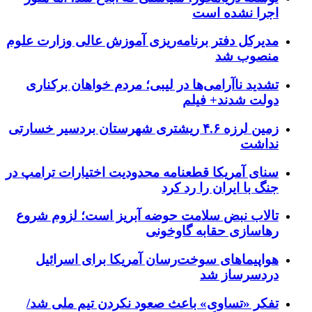
اجرا نشده است
مدیرکل دفتر برنامه‌ریزی آموزش عالی وزارت علوم
منصوب شد
تشدید ناآرامی‌ها در لیبی؛ مردم خواهان برکناری
دولت شدند+ فیلم
زمین لرزه ۴.۶ ریشتری شهرستان بردسیر خسارتی
نداشت
سنای آمریکا قطعنامه محدودیت اختیارات ترامپ در
جنگ با ایران را رد کرد
تالاب نبض سلامت حوضه آبریز است؛ لزوم شروع
رهاسازی حقابه گاوخونی
هواپیماهای سوخت‌رسان آمریکا برای اسرائیل
دردسرساز شد
تفکر «تساوی» باعث صعود نکردن تیم ملی شد/