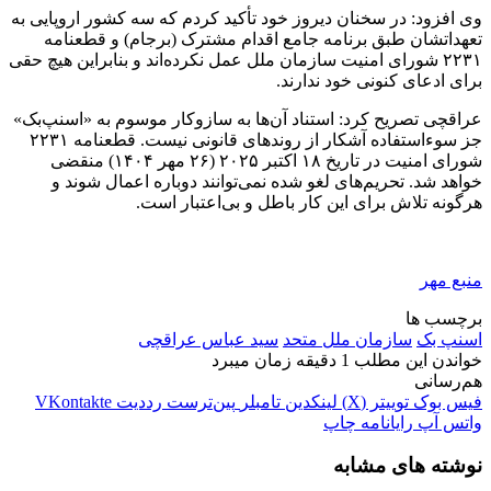
وی افزود: در سخنان دیروز خود تأکید کردم که سه کشور اروپایی به
تعهداتشان طبق برنامه جامع اقدام مشترک (برجام) و قطعنامه
۲۲۳۱ شورای امنیت سازمان ملل عمل نکرده‌اند و بنابراین هیچ حقی
برای ادعای کنونی خود ندارند.
عراقچی تصریح کرد: استناد آن‌ها به سازوکار موسوم به «
اسنپ‌بک
»
جز سوءاستفاده آشکار از روندهای قانونی نیست. قطعنامه ۲۲۳۱
شورای امنیت در تاریخ ۱۸ اکتبر ۲۰۲۵ (۲۶ مهر ۱۴۰۴) منقضی
خواهد شد. تحریم‌های لغو شده نمی‌توانند دوباره اعمال شوند و
هرگونه تلاش برای این کار باطل و بی‌اعتبار است.
منبع مهر
برچسب ها
اسنپ بک
سازمان ملل متحد
سید عباس عراقچی
خواندن این مطلب 1 دقیقه زمان میبرد
هم‌رسانی
فیس بوک
توییتر (X)
لینکدین
‫تامبلر
‫پین‌ترست
‫رددیت
‫VKontakte
واتس آپ
رایانامه
چاپ
نوشته های مشابه