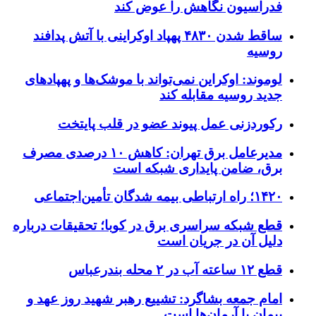
فدراسیون نگاهش را عوض کند
ساقط شدن ۴۸۳۰ پهپاد اوکراینی با آتش پدافند
روسیه
لوموند: اوکراین نمی‌تواند با موشک‌ها و پهپادهای
جدید روسیه مقابله کند
رکوردزنی عمل پیوند عضو در قلب پایتخت
مدیرعامل برق تهران: کاهش ۱۰ درصدی مصرف
برق، ضامن پایداری شبکه است
۱۴۲۰؛ راه ارتباطی بیمه شدگان تأمین‌اجتماعی
قطع شبکه سراسری برق در کوبا؛ تحقیقات درباره
دلیل آن در جریان است
قطع ۱۲ ساعته آب در ۲ محله بندرعباس
امام جمعه بشاگرد: تشییع رهبر شهید روز عهد و
پیمان با آرمان‌ها است