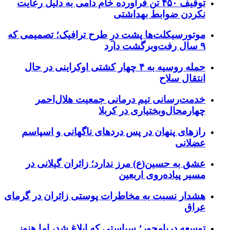
توقیف ۴۵۰ تن فرآورده خام دامی به دلیل رعایت
نکردن ضوابط بهداشتی
موتورسیکلت‌ها پشت درِ طرح ترافیک؛ تصمیمی که
۹ سال رفت‌وبرگشت دارد
حمله روسیه به ۴ چهار کشتی اوکراینی در حال
انتقال سلاح
خدمت‌رسانی تیم درمانی جمعیت هلال‌احمر
چهارمحال‌وبختیاری در کربلا
رازهای پنهان در پس دردهای ناگهانی و اسپاسم
عضلانی
عشق به حسین(ع) مرز ندارد؛ زائران گیلانی در
مسیر پیاده‌روی اربعین
هشدار نسبت به مخاطرات پوستی زائران در گرمای
عراق
توسعه دریامحور؛ سیاستی که ابلاغ شد، اما هنوز