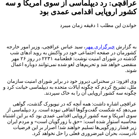
عراقچی: رد دیپلماسی از سوی آمریکا و سه
کشور اروپایی اقدامی عمدی بود
خواندن این مطلب 1 دقیقه زمان میبرد
به گزارش
خبرگزاری مهر
، سید عباس عراقچی، وزیر امور خارجه
کشورمان در صفحه اجتماعی خود در واکنش به روید ادهای شب
گذشته در شورای امنیت نوشت: قطعنامه ۲۲۳۱ در روز ۲۶ مهر
منقضی خواهد شد و تحریم‌های لغو شده نمی‌توانند دوباره اعمال
شوند.
وی افزود: در سخنرانی دیروز خود در برابر شورای امنیت سازمان
ملل، تشریح کردم که چگونه ایالات متحده به دیپلماسی خیانت کرد و
چگونه سه کشور اروپایی آن را به خاک سپردند.
عراقچی اشاره داشت: همه آنچه که در نیویورک گذشت، گواهی
می‌دهد که شکست گفت‌وگوها اتفاقی نبوده است. رد دیپلماسی از
سوی آمریکا و سه کشور اروپایی اقدامی عمدی بود که بر این اشتباه
محاسبه استوار شده است: «حق با زورگویان است» و مردم ایران
زیر فشار زورگویی‌ها تسلیم خواهند شد! اصرار بر این فرضیات
نادرست، بحران غیرضروری فعلی را حل نخواهد کرد.