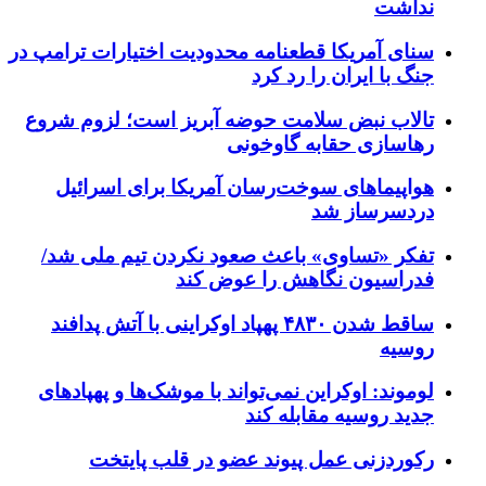
نداشت
سنای آمریکا قطعنامه محدودیت اختیارات ترامپ در
جنگ با ایران را رد کرد
تالاب نبض سلامت حوضه آبریز است؛ لزوم شروع
رهاسازی حقابه گاوخونی
هواپیماهای سوخت‌رسان آمریکا برای اسرائیل
دردسرساز شد
تفکر «تساوی» باعث صعود نکردن تیم ملی شد/
فدراسیون نگاهش را عوض کند
ساقط شدن ۴۸۳۰ پهپاد اوکراینی با آتش پدافند
روسیه
لوموند: اوکراین نمی‌تواند با موشک‌ها و پهپادهای
جدید روسیه مقابله کند
رکوردزنی عمل پیوند عضو در قلب پایتخت