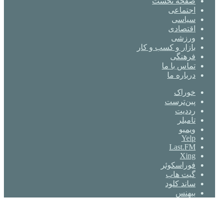
صفحه نخست
اجتماعی
سیاسی
اقتصادی
ورزشی
بازار و کسب و کار
فرهنگی
تماس با ما
درباره ما
خوراک
‫پین‌ترست
‫رددیت
‫تامبلر
ویمیو
Yelp
Last.FM
Xing
فوراسکوئر
گیت ‌هاب
ساند کلود
بیهنس