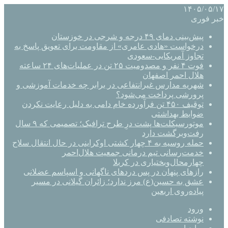
۱۴۰۵/۰۵/۱۷
خبر فوری
پیش‌بینی دمای ۴۹ درجه و شرجی در خوزستان
درخواست «هادی عامری» از مقاومت برای تعویق پاسخ به
تجاوز آمریکایی-سعودی
فوت ۴ نفر و مصدومیت ۲۵ تن در عملیات‌های ۲۴ ساعته
هلال احمر اصفهان
شهریه مدارس غیرانتفاعی در برابر چه خدمات آموزشی و
پرورشی پرداخت می‌شود؟
توقیف ۴۵۰ تن فرآورده خام دامی به دلیل رعایت نکردن
ضوابط بهداشتی
موتورسیکلت‌ها پشت درِ طرح ترافیک؛ تصمیمی که ۹ سال
رفت‌وبرگشت دارد
حمله روسیه به ۴ چهار کشتی اوکراینی در حال انتقال سلاح
خدمت‌رسانی تیم درمانی جمعیت هلال‌احمر
چهارمحال‌وبختیاری در کربلا
رازهای پنهان در پس دردهای ناگهانی و اسپاسم عضلانی
عشق به حسین(ع) مرز ندارد؛ زائران گیلانی در مسیر
پیاده‌روی اربعین
ورود
نوشته تصادفی