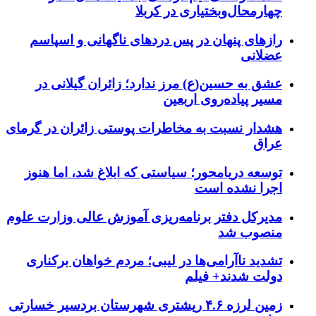
چهارمحال‌وبختیاری در کربلا
رازهای پنهان در پس دردهای ناگهانی و اسپاسم
عضلانی
عشق به حسین(ع) مرز ندارد؛ زائران گیلانی در
مسیر پیاده‌روی اربعین
هشدار نسبت به مخاطرات پوستی زائران در گرمای
عراق
توسعه دریامحور؛ سیاستی که ابلاغ شد، اما هنوز
اجرا نشده است
مدیرکل دفتر برنامه‌ریزی آموزش عالی وزارت علوم
منصوب شد
تشدید ناآرامی‌ها در لیبی؛ مردم خواهان برکناری
دولت شدند+ فیلم
زمین لرزه ۴.۶ ریشتری شهرستان بردسیر خسارتی