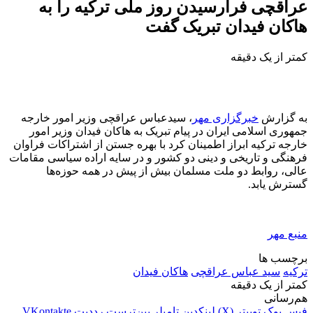
عراقچی فرارسیدن روز ملی ترکیه را به
هاکان فیدان تبریک گفت
کمتر از یک دقیقه
به گزارش
خبرگزاری مهر
، سیدعباس عراقچی وزیر امور خارجه
جمهوری اسلامی ایران در پیام تبریک به
هاکان
فیدان
وزیر امور
خارجه ترکیه ابراز اطمینان کرد با بهره جستن از اشتراکات فراوان
فرهنگی و تاریخی و دینی دو کشور و در سایه اراده سیاسی مقامات
عالی، روابط دو ملت مسلمان بیش از پیش در همه حوزه‌ها
گسترش یابد.
منبع مهر
برچسب ها
ترکیه
سید عباس عراقچی
هاکان فیدان
کمتر از یک دقیقه
هم‌رسانی
فیس بوک
توییتر (X)
لینکدین
‫تامبلر
‫پین‌ترست
‫رددیت
‫VKontakte