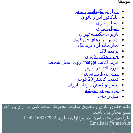
پیوندها
7 راز نو نگهداشتن لباس
اپلیکاتور ادرار بانوان
اسباب بازی
اسباب بازی
باربری حکیمیه تهران
بهترین برندهای فن کویل
تجارتخانه آراد برندینگ
ترمیم لاک
چاپ عکس فوری
خرید اکانت chatgpt روی ایمیل شخصی
دوره icdl در تبریز
سالن زیبایی تهران
قیمت کانتینر 20 فوت
لباس و کفش مردانه ارزان
لیزر مو در اندیشه
مبل راحتی
کلیه حقوق مادی و معنوی سایت محفوظ است. کپی برداری باز ذکر
منبع مجاز می باشد.
طراحی و پشتیبانی: ایده پردازان نظری Tel:02166057992
Email:ads@shnews.ir