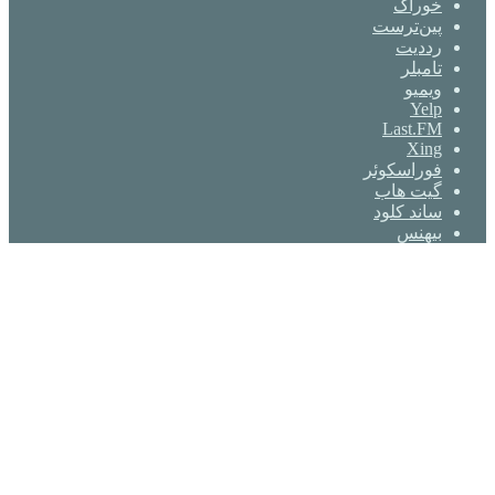
خوراک
‫پین‌ترست
‫رددیت
‫تامبلر
ویمیو
Yelp
Last.FM
Xing
فوراسکوئر
گیت ‌هاب
ساند کلود
بیهنس