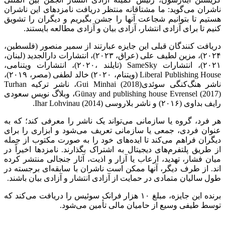
ناشران می‌گوید: ما مشتاقانه منتظر دریافت نامزدهای این ناشران
هستیم تا بتوانیم شجاعت آنها را جشن بگیریم و دیگران را تشویق
کنیم تا برای آزادی انتشار، آزادی بیان و آزادی مطالعه بایستند.
دریافت کنندگان قبلی این جایزه عبارتند از سمیر منصور (فلسطین،
۲۰۲۴)، مزین لطیف علی (عراق، ۲۰۲۳)، انتشارات دارالجدید (لبنان،
۲۰۲۱)، انتشارات SameSky (تایلند ،۲۰۲۰)، انتشارات ویتنامی،
Liberal Publishing House (ویتنام، ۲۰۲۰) خالد لطفی (مصر، ۲۰۱۹)،
ناشر هنگ‌کنگی سوئدیGui Minhai (2018)، ناشر ترکیه Turhan
Günay and publishing house Evrensel (2017)، وبلاگ نویس سعودی
رایف بداوی (۲۰۱۶) و ناشر بلاروسی Ihar Lohvinau (2014).
هر فرد، گروه یا سازمانی می‌تواند یک ناشر را معرفی کند؛ که به
عنوان فردی، جمعی یا سازمانی تعریف می‌شود و ابزاری را برای
دیگران فراهم می‌کند تا ایده‌های خود را به صورت مکتوب از جمله
از طریق پلتفرم‌های دیجیتال به اشتراک بگذارند. نامزدها اخیراً در
میان فشار، تهدید، ارعاب یا آزار و اذیت، آثار جنجالی منتشر کرده
اند. از طرف دیگر، آنها ممکن است ناشران با سابقه‌ای برجسته در
طول سالیان متمادی در حمایت از آزادی انتشار و آزادی بیان باشند.
برنده این جایزه، مبلغ ۱۰ هزار فرانک سوئیس را دریافت می‌کند که
توسط طیفی وسیع از حامیان مالی تأمین می‌شود.