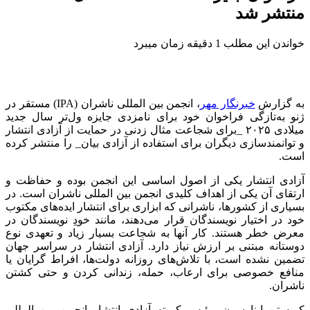
منتشر شد
خواندن این مطلب 1 دقیقه زمان میبرد
به گزارش
خبرنگار مهر
، انجمن بین المللی ناشران (IPA) مستقر در
ژنو به‌تازگی فراخوان خود برای نامزدی جایزه ول‌تر سال جدید
میلادی ۲۰۲۵ _برای شجاعت مثال زدنی در حمایت از آزادی انتشار
و توانمندسازی دیگران برای استفاده از آزادی بیان_ را منتشر کرده
است.
آزادی انتشار یکی از اصول اساسی این انجمن بوده و حفاظت و
ارتقای آن یکی از اهداف کلیدی انجمن بین المللی ناشران است. در
بسیاری از کشورها، ناشرانی که ابزاری برای انتشار ایده‌های مکتوب
خود در اختیار نویسندگان قرار می‌دهند، مانند خودِ نویسندگان در
معرض خطر هستند. کار آنها به شجاعت بسیار زیاد و تعهدی نوع
دوستانه مبتنی بر ارزش نیاز دارد. آزادی انتشار در سراسر جهان
تضمین نشده است، با تلاش‌های روزانه دولت‌ها، افراط گرایان یا
منافع خصوصی برای ارعاب، حمله، زندانی کردن و حتی کشتن
ناشران.
کریستن اینارسون، رئیس کمیته آزادی انتشار انجمن بین المللی