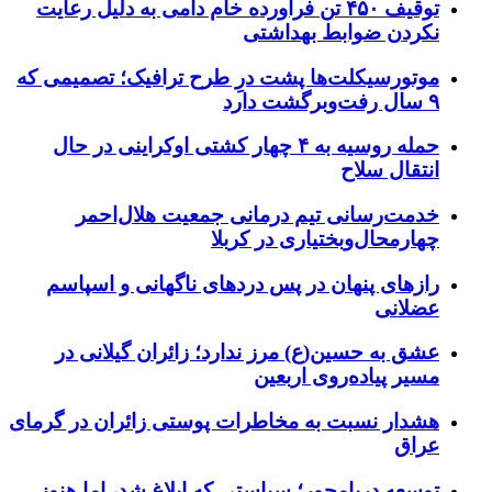
توقیف ۴۵۰ تن فرآورده خام دامی به دلیل رعایت
نکردن ضوابط بهداشتی
موتورسیکلت‌ها پشت درِ طرح ترافیک؛ تصمیمی که
۹ سال رفت‌وبرگشت دارد
حمله روسیه به ۴ چهار کشتی اوکراینی در حال
انتقال سلاح
خدمت‌رسانی تیم درمانی جمعیت هلال‌احمر
چهارمحال‌وبختیاری در کربلا
رازهای پنهان در پس دردهای ناگهانی و اسپاسم
عضلانی
عشق به حسین(ع) مرز ندارد؛ زائران گیلانی در
مسیر پیاده‌روی اربعین
هشدار نسبت به مخاطرات پوستی زائران در گرمای
عراق
توسعه دریامحور؛ سیاستی که ابلاغ شد، اما هنوز