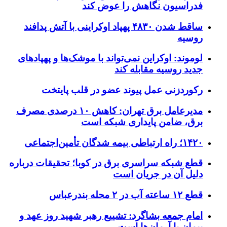
فدراسیون نگاهش را عوض کند
ساقط شدن ۴۸۳۰ پهپاد اوکراینی با آتش پدافند
روسیه
لوموند: اوکراین نمی‌تواند با موشک‌ها و پهپادهای
جدید روسیه مقابله کند
رکوردزنی عمل پیوند عضو در قلب پایتخت
مدیرعامل برق تهران: کاهش ۱۰ درصدی مصرف
برق، ضامن پایداری شبکه است
۱۴۲۰؛ راه ارتباطی بیمه شدگان تأمین‌اجتماعی
قطع شبکه سراسری برق در کوبا؛ تحقیقات درباره
دلیل آن در جریان است
قطع ۱۲ ساعته آب در ۲ محله بندرعباس
امام جمعه بشاگرد: تشییع رهبر شهید روز عهد و
پیمان با آرمان‌ها است