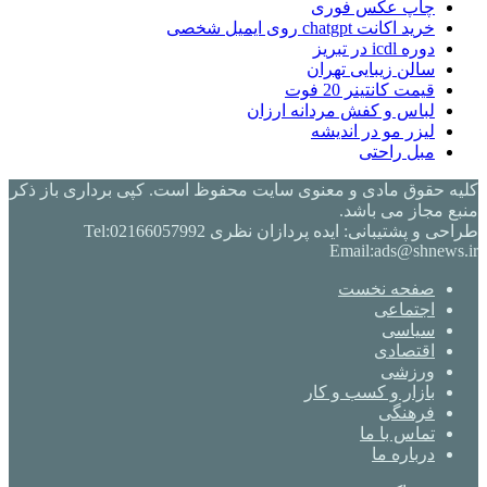
چاپ عکس فوری
خرید اکانت chatgpt روی ایمیل شخصی
دوره icdl در تبریز
سالن زیبایی تهران
قیمت کانتینر 20 فوت
لباس و کفش مردانه ارزان
لیزر مو در اندیشه
مبل راحتی
کلیه حقوق مادی و معنوی سایت محفوظ است. کپی برداری باز ذکر
منبع مجاز می باشد.
طراحی و پشتیبانی: ایده پردازان نظری Tel:02166057992
Email:ads@shnews.ir
صفحه نخست
اجتماعی
سیاسی
اقتصادی
ورزشی
بازار و کسب و کار
فرهنگی
تماس با ما
درباره ما