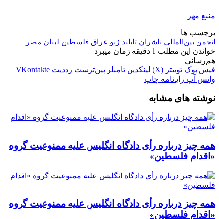
منبع مهر
برچسب ها
انجمن بین‌المللی ناشران
تایلند
ژنو
عراق
فلسطین
لبنان
مصر
خواندن این مطلب 1 دقیقه زمان میبرد
هم‌رسانی
فیس بوک
توییتر (X)
لینکدین
‫تامبلر
‫پین‌ترست
‫رددیت
‫VKontakte
واتس آپ
رایانامه
چاپ
نوشته های مشابه
همه چیز درباره رأی دادگاه انگلیس علیه ممنوعیت گروه
«اقدام فلسطین»
همه چیز درباره رأی دادگاه انگلیس علیه ممنوعیت گروه
«اقدام فلسطین»