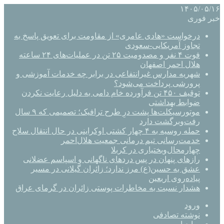
۱۴۰۵/۰۵/۱۶
خبر فوری
درخواست «هادی عامری» از مقاومت برای تعویق پاسخ به
تجاوز آمریکایی-سعودی
فوت ۴ نفر و مصدومیت ۲۵ تن در عملیات‌های ۲۴ ساعته
هلال احمر اصفهان
شهریه مدارس غیرانتفاعی در برابر چه خدمات آموزشی و
پرورشی پرداخت می‌شود؟
توقیف ۴۵۰ تن فرآورده خام دامی به دلیل رعایت نکردن
ضوابط بهداشتی
موتورسیکلت‌ها پشت درِ طرح ترافیک؛ تصمیمی که ۹ سال
رفت‌وبرگشت دارد
حمله روسیه به ۴ چهار کشتی اوکراینی در حال انتقال سلاح
خدمت‌رسانی تیم درمانی جمعیت هلال‌احمر
چهارمحال‌وبختیاری در کربلا
رازهای پنهان در پس دردهای ناگهانی و اسپاسم عضلانی
عشق به حسین(ع) مرز ندارد؛ زائران گیلانی در مسیر
پیاده‌روی اربعین
هشدار نسبت به مخاطرات پوستی زائران در گرمای عراق
ورود
نوشته تصادفی