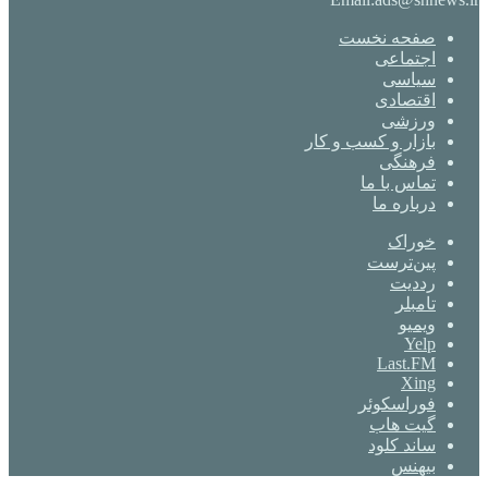
صفحه نخست
اجتماعی
سیاسی
اقتصادی
ورزشی
بازار و کسب و کار
فرهنگی
تماس با ما
درباره ما
خوراک
‫پین‌ترست
‫رددیت
‫تامبلر
ویمیو
Yelp
Last.FM
Xing
فوراسکوئر
گیت ‌هاب
ساند کلود
بیهنس