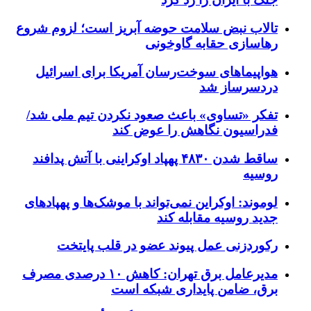
تالاب نبض سلامت حوضه آبریز است؛ لزوم شروع
رهاسازی حقابه گاوخونی
هواپیماهای سوخت‌رسان آمریکا برای اسرائیل
دردسرساز شد
تفکر «تساوی» باعث صعود نکردن تیم ملی شد/
فدراسیون نگاهش را عوض کند
ساقط شدن ۴۸۳۰ پهپاد اوکراینی با آتش پدافند
روسیه
لوموند: اوکراین نمی‌تواند با موشک‌ها و پهپادهای
جدید روسیه مقابله کند
رکوردزنی عمل پیوند عضو در قلب پایتخت
مدیرعامل برق تهران: کاهش ۱۰ درصدی مصرف
برق، ضامن پایداری شبکه است