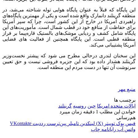
این پایگاه که قبلاً به عنوان پایگاه هوایی توله شناخته می‌شد، در
منطقه گرینلند دانمارک واقع شده است و یکی از مهمترین پایگاه‌های
راهبردی آمریکا در خارج از این کشور است، چرا که سپر آمریکا
برای حفاظت از منافع خود در قطب شمال است. مأموریت‌های این
پایگاه شامل کشف و ردیابی موشک‌های بالستیک قاره‌پیما بر فراز
منطقه قطبی است. این پایگاه همچنین از فعالیت های فضایی
آمریکا پشتیبانی می‌کند.
این سخنان لندری درحالی مطرح می شود که پیشتر نخست‌وزیر
گرینلند هشدار داده بود که این جزیره فروشی نیست و حق تعیین
سرنوشت آن تنها در دست مردم این منطقه است.
منبع مهر
برچسب ها
ایالات متحده امریکا
چین
روسیه
گرینلند
خواندن این مطلب 1 دقیقه زمان میبرد
هم‌رسانی
فیس بوک
توییتر (X)
لینکدین
‫تامبلر
‫پین‌ترست
‫رددیت
‫VKontakte
واتس آپ
رایانامه
چاپ