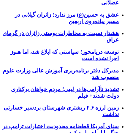
عضلانی
عشق به حسین(ع) مرز ندارد؛ زائران گیلانی در
مسیر پیاده‌روی اربعین
هشدار نسبت به مخاطرات پوستی زائران در گرمای
عراق
توسعه دریامحور؛ سیاستی که ابلاغ شد، اما هنوز
اجرا نشده است
مدیرکل دفتر برنامه‌ریزی آموزش عالی وزارت علوم
منصوب شد
تشدید ناآرامی‌ها در لیبی؛ مردم خواهان برکناری
دولت شدند+ فیلم
زمین لرزه ۴.۶ ریشتری شهرستان بردسیر خسارتی
نداشت
سنای آمریکا قطعنامه محدودیت اختیارات ترامپ در
جنگ با ایران را رد کرد