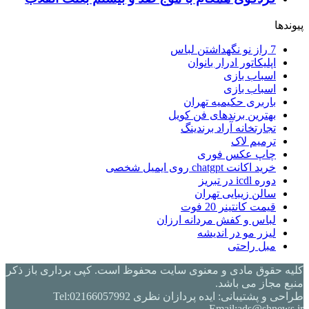
پیوندها
7 راز نو نگهداشتن لباس
اپلیکاتور ادرار بانوان
اسباب بازی
اسباب بازی
باربری حکیمیه تهران
بهترین برندهای فن کویل
تجارتخانه آراد برندینگ
ترمیم لاک
چاپ عکس فوری
خرید اکانت chatgpt روی ایمیل شخصی
دوره icdl در تبریز
سالن زیبایی تهران
قیمت کانتینر 20 فوت
لباس و کفش مردانه ارزان
لیزر مو در اندیشه
مبل راحتی
کلیه حقوق مادی و معنوی سایت محفوظ است. کپی برداری باز ذکر
منبع مجاز می باشد.
طراحی و پشتیبانی: ایده پردازان نظری Tel:02166057992
Email:ads@shnews.ir