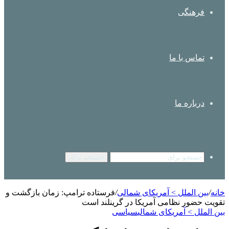
فرهنگی
تماس با ما
درباره ما
جستجو برای
خانه
/
بین الملل > آمریکای شمالی
/
فرستاده ترامپ: زمان بازگشت و
تقویت حضور نظامی آمریکا در گرینلند است
بین الملل > آمریکای شمالی
سیاسی