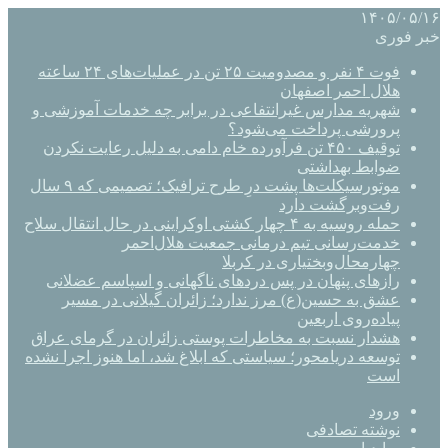
۱۴۰۵/۰۵/۱۶
خبر فوری
فوت ۴ نفر و مصدومیت ۲۵ تن در عملیات‌های ۲۴ ساعته
هلال احمر اصفهان
شهریه مدارس غیرانتفاعی در برابر چه خدمات آموزشی و
پرورشی پرداخت می‌شود؟
توقیف ۴۵۰ تن فرآورده خام دامی به دلیل رعایت نکردن
ضوابط بهداشتی
موتورسیکلت‌ها پشت درِ طرح ترافیک؛ تصمیمی که ۹ سال
رفت‌وبرگشت دارد
حمله روسیه به ۴ چهار کشتی اوکراینی در حال انتقال سلاح
خدمت‌رسانی تیم درمانی جمعیت هلال‌احمر
چهارمحال‌وبختیاری در کربلا
رازهای پنهان در پس دردهای ناگهانی و اسپاسم عضلانی
عشق به حسین(ع) مرز ندارد؛ زائران گیلانی در مسیر
پیاده‌روی اربعین
هشدار نسبت به مخاطرات پوستی زائران در گرمای عراق
توسعه دریامحور؛ سیاستی که ابلاغ شد، اما هنوز اجرا نشده
است
ورود
نوشته تصادفی