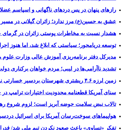
رازهای پنهان در پس دردهای ناگهانی و اسپاسم عضلا
عشق به حسین(ع) مرز ندارد؛ زائران گیلانی در مسیر پ
هشدار نسبت به مخاطرات پوستی زائران در گرمای 
توسعه دریامحور؛ سیاستی که ابلاغ شد، اما هنوز اج
مدیرکل دفتر برنامه‌ریزی آموزش عالی وزارت علوم
تشدید ناآرامی‌ها در لیبی؛ مردم خواهان برکناری دول
زمین لرزه ۴.۶ ریشتری شهرستان بردسیر خسارتی نداشت
سنای آمریکا قطعنامه محدودیت اختیارات ترامپ در جنگ
تالاب نبض سلامت حوضه آبریز است؛ لزوم شروع ره
هواپیماهای سوخت‌رسان آمریکا برای اسرائیل دردس
تفکر «تساوی» باعث صعود نکردن تیم ملی شد/ فدر