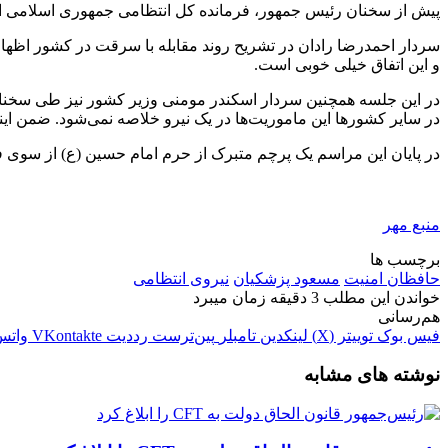
پیش از سخنان رئیس جمهور، فرمانده کل انتظامی جمهوری اسلامی ای
سردار احمدرضا رادان در تشریح روند مقابله با سرقت در کشور اظها
و این اتفاق خیلی خوبی است.
در این جلسه همچنین سردار اسکندر مومنی وزیر کشور نیز طی سخنان ک
در سایر کشورها این ماموریت‌ها در یک نیرو خلاصه نمی‌شود. ضمن اینک
در پایان این مراسم یک پرچم متبرک از حرم امام حسین (ع) از سوی 
منبع مهر
برچسب ها
حافظان امنیت
مسعود پزشکیان
نیروی انتظامی
خواندن این مطلب 3 دقیقه زمان میبرد
هم‌رسانی
فیس بوک
توییتر (X)
لینکدین
‫تامبلر
‫پین‌ترست
‫رددیت
‫VKontakte
واتس
نوشته های مشابه