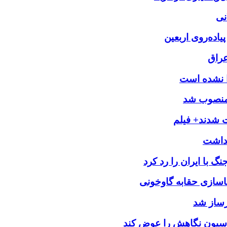
نی
یاده‌روی اربعین
عراق
را نشده است
 منصوب شد
ت شدند+ فیلم
 با ایران را رد کرد
اسازی حقابه گاوخونی
رساز شد
اسیون نگاهش را عوض کند