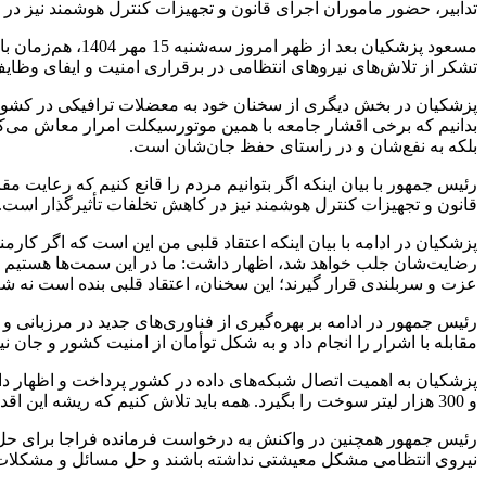
تدابیر، حضور ماموران اجرای قانون و تجهیزات کنترل هوشمند نیز در
مسعود پزشکیان ب
تشکر از تلاش‌های نیروهای انتظامی در برقراری امنیت و ایفای وظای
پزشکیان در بخش دیگری از سخنان خود به معضلات ترافیکی در کشور اش
بدانیم که برخی اقشار جامعه با همین موتورسیکلت امرار معاش می‌کنند، ل
بلکه به نفع‌شان و در راستای حفظ جان‌شان است.
رئیس جمهور با بیان اینکه اگر بتوانیم مردم را قانع کنیم که رعایت م
قانون و تجهیزات کنترل هوشمند نیز در کاهش تخلفات تأثیرگذار است.
پزشکیان در ادامه با بیان اینکه اعتقاد قلبی من این است که اگر کا
رضایت‌شان جلب خواهد شد، اظهار داشت: ما در این سمت‌ها هستیم که ب
عزت و سربلندی قرار گیرند؛ این سخنان، اعتقاد قلبی بنده است نه شع
رئیس جمهور در ادامه بر بهره‌گیری از فناوری‌های جدید در مرزبانی و 
مقابله با اشرار را انجام داد و به شکل توأمان از امنیت کشور و جا
و 300 هزار لیتر سوخت را بگیرد. همه باید تلاش کنیم که ریشه این اقدامات سوزانده شود و با اتصال شبکه‌های داده در کشور این امر امکان‌پذیر است.
رئیس جمهور همچنین در واکنش به درخواست فرمانده فراجا برای حل مشک
نیروی انتظامی مشکل معیشتی نداشته باشند و حل مسائل و مشکلات این 