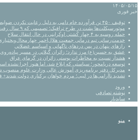
۱۴۰۵/۰۵/۱۵
خبر فوری
توقیف ۴۵۰ تن فرآورده خام دامی به دلیل رعایت نکردن ضوابط بهداشتی
موتورسیکلت‌ها پشت درِ طرح ترافیک؛ تصمیمی که ۹ سال رفت‌وبرگشت دارد
حمله روسیه به ۴ چهار کشتی اوکراینی در حال انتقال سلاح
خدمت‌رسانی تیم درمانی جمعیت هلال‌احمر چهارمحال‌وبختیاری 
رازهای پنهان در پس دردهای ناگهانی و اسپاسم عضلانی
عشق به حسین(ع) مرز ندارد؛ زائران گیلانی در مسیر پیاده‌روی 
هشدار نسبت به مخاطرات پوستی زائران در گرمای عراق
توسعه دریامحور؛ سیاستی که ابلاغ شد، اما هنوز اجرا نشده اس
مدیرکل دفتر برنامه‌ریزی آموزش عالی وزارت علوم منصوب ش
تشدید ناآرامی‌ها در لیبی؛ مردم خواهان برکناری دولت شدند+ ف
ورود
نوشته تصادفی
سایدبار
منو