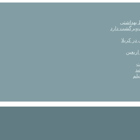
در کربلا
اربعین
ت
د
یلم