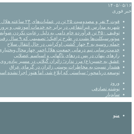
۱۴۰۵/۰۵/۱۶
خبر فوری
فوت ۴ نفر و مصدومیت ۲۵ تن در عملیات‌های ۲۴ ساعته هلال احمر اصفهان
شهریه مدارس غیرانتفاعی در برابر چه خدمات آموزشی و پرو
توقیف ۴۵۰ تن فرآورده خام دامی به دلیل رعایت نکردن ضوابط بهداشتی
موتورسیکلت‌ها پشت درِ طرح ترافیک؛ تصمیمی که ۹ سال رفت‌وبرگشت دارد
حمله روسیه به ۴ چهار کشتی اوکراینی در حال انتقال سلاح
خدمت‌رسانی تیم درمانی جمعیت هلال‌احمر چهارمحال‌وبختیاری 
رازهای پنهان در پس دردهای ناگهانی و اسپاسم عضلانی
عشق به حسین(ع) مرز ندارد؛ زائران گیلانی در مسیر پیاده‌روی 
هشدار نسبت به مخاطرات پوستی زائران در گرمای عراق
توسعه دریامحور؛ سیاستی که ابلاغ شد، اما هنوز اجرا نشده اس
ورود
نوشته تصادفی
سایدبار
منو