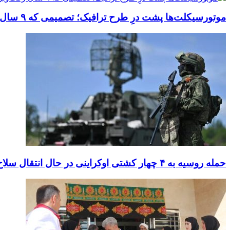
موتورسیکلت‌ها پشت درِ طرح ترافیک؛ تصمیمی که ۹ سال رفت‌وبرگشت دارد
حمله روسیه به ۴ چهار کشتی اوکراینی در حال انتقال سلاح