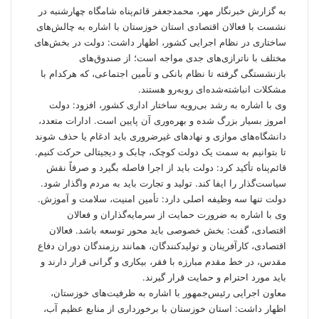
به گزارش
خبرنگار مهر
، محمدجعفر قائم‌پناه شامگاه چهارشنبه در
نشست با فعالان اقتصادی استان خوزستان با اشاره به چالش‌های
ساختاری در نظام اجرایی کشور، اظهار داشت: دولت در بخش‌های
مختلف با ناترازی‌های جدی مواجه است؛ از صندوق‌های
بازنشستگی گرفته تا نظام بانکی و تأمین اجتماعی، که هرکدام با
مشکلات انباشته‌شده‌ای روبه‌رو هستند.
وی با اشاره به رشد بی‌رویه ساختار اداری کشور، افزود: دولت
امروز بسیار بزرگ شده و بهره‌وری آن پایین است. ادارات متعدد،
دانشگاه‌های موازی و نهادهای غیرضروری باید ادغام یا حذف شوند
تا بتوانیم به سمت یک دولت کوچک، چابک و دیجیتالی حرکت کنیم.
قائم‌پناه تأکید کرد: دولت باید از اجرا فاصله بگیرد و صرفاً نقش
سیاست‌گذار را ایفا کند. تولید و تجارت باید به مردم واگذار شود.
دولت تنها سه وظیفه اصلی دارد: تأمین امنیت، سلامت و آموزش.
وی با اشاره به ضرورت حمایت از سرمایه‌گذاران و فعالان
اقتصادی، گفت: بخش خصوصی باید محور توسعه باشد. فعالان
اقتصادی، کارآفرینان و تولیدکنندگان، همانند رزمندگان دوران دفاع
مقدس، در خط مقدم مبارزه با فقر، بیکاری و گرانی قرار دارند و
باید مورد احترام و حمایت قرار گیرند.
معاون اجرایی رئیس‌جمهور با اشاره به ظرفیت‌های خوزستان،
اظهار داشت: استان خوزستان با برخورداری از منابع عظیم آب،