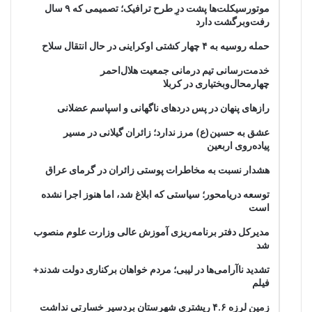
موتورسیکلت‌ها پشت درِ طرح ترافیک؛ تصمیمی که ۹ سال
رفت‌وبرگشت دارد
حمله روسیه به ۴ چهار کشتی اوکراینی در حال انتقال سلاح
خدمت‌رسانی تیم درمانی جمعیت هلال‌احمر
چهارمحال‌وبختیاری در کربلا
رازهای پنهان در پس دردهای ناگهانی و اسپاسم عضلانی
عشق به حسین(ع) مرز ندارد؛ زائران گیلانی در مسیر
پیاده‌روی اربعین
هشدار نسبت به مخاطرات پوستی زائران در گرمای عراق
توسعه دریامحور؛ سیاستی که ابلاغ شد، اما هنوز اجرا نشده
است
مدیرکل دفتر برنامه‌ریزی آموزش عالی وزارت علوم منصوب
شد
تشدید ناآرامی‌ها در لیبی؛ مردم خواهان برکناری دولت شدند+
فیلم
زمین لرزه ۴.۶ ریشتری شهرستان بردسیر خسارتی نداشت