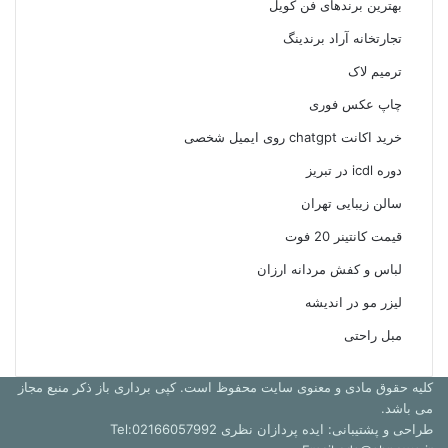
بهترین برندهای فن کویل
تجارتخانه آراد برندینگ
ترمیم لاک
چاپ عکس فوری
خرید اکانت chatgpt روی ایمیل شخصی
دوره icdl در تبریز
سالن زیبایی تهران
قیمت کانتینر 20 فوت
لباس و کفش مردانه ارزان
لیزر مو در اندیشه
مبل راحتی
کلیه حقوق مادی و معنوی سایت محفوظ است. کپی برداری باز ذکر منبع مجاز
می باشد.
طراحی و پشتیبانی: ایده پردازان نظری Tel:02166057992