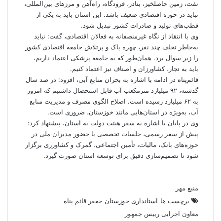
نفت، زمین حاصلخیز، بنادر، فرودگاه، راه‌آهن و مرزهای بین‌المللی،
نباید در حوزه اقتصادی ضعیف باشد. این استان باید به یکی از
قطب‌های تولید و صادرات کشور تبدیل شود.
وی با انتقاد از نگاه غیرمنصفانه به فعالان اقتصادی، گفت: نباید
به‌خاطر تخلف چند نفر، چهره پاک و پرتلاش جامعه اقتصادی کشور
را زیر سوال برد. همان‌طور که به جامعه پزشکی اعتماد داریم،
باید به تجار، کشاورزان و اصناف نیز اعتماد کنیم.
قائم‌پناه در ادامه با اشاره به بحران منابع آبی، افزود: در صد سال
گذشته، ۹۲ میلیارد مترمکعب آب قابل استحصال داشتیم که امروز
به ۶۲ میلیارد رسیده است. اصلاح الگوی مصرف و مدیریت منابع
آب، به‌ویژه در استان‌هایی مانند خوزستان، ضروری است.
وی در پایان با اشاره به سفر هیئت دولت به استان، پیشنهاد کرد:
پیش از سفر رسمی، جلسات تخصصی با حضور مدیران ملی در
حوزه‌های بانک، مالیات، تأمین اجتماعی، گمرک و کشاورزی برگزار
شود تا تصمیم‌سازی دقیق برای توسعه استان صورت گیرد.
منبع مهر
برچسب ها
استانداری خوزستان
جعفر قائم پناه
معاون اجرایی رییس جمهور