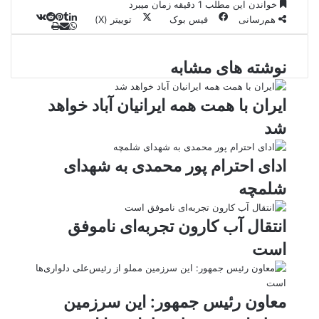
خواندن این مطلب 1 دقیقه زمان میبرد
هم‌رسانی
فیس بوک
توییتر (X)
ل
و
ر
چ
ی
ت
پ
ا
ا
ا
ر
V
ن
ا
ی
ت
ی
د
K
پ
نوشته های مشابه
ا
د
ک
م
o
ن‌
س
ب
ت
ی
آ
ن
د
n
ی
ل
ا
t
ر
پ
ت
ایران با همت همه ایرانیان آباد خواهد
ر
a
م
ن
س
شد
k
ه
ت
t
e
ادای احترام پور محمدی به شهدای
شلمچه
انتقال آب کارون تجربه‌ای ناموفق
است
معاون رئیس جمهور: این سرزمین