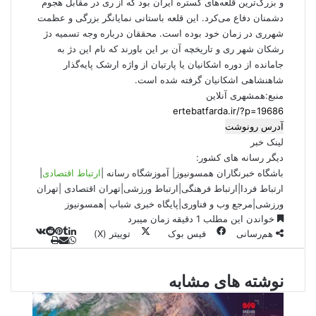
و بزرگ‌ترین قلعه‌های گستره ایران بود که از ری در مقابل هجوم
دشمنان دفاع می‌کرد. این قلعه باستانی نمایانگر بزرگی و عظمت
شهرری در زمان خود بوده است. محققان درباره وجه تسمیه دژ
رشکان شهر ری و تاریخچه آن بر این باورند که نام این دژ به
جامانده از دوره اشکانیان یا پارتیان از واژه ارشک پایه‌گذار
شاهنشاهی اشکانیان گرفته شده است.
منبع:همشهری آنلاین
آدرس رونوشت
لینک خبر
دیگر رسانه های کشور:
باشگاه خبرنگاران همسونیوز
|
آموزشگاه رسانه
|
ارتباط اقتصادی
|
ارتباط فردا
|
ارتباط فرهنگی
|
ارتباط ورزشی
|
ت
هران اقتصادی
|
تهران
ورزشی
|
مرجع وب و فناوری
|
پایگاه خبری شباب
|
همسونیوز
خواندن این مطلب 1 دقیقه زمان میبرد
هم‌رسانی
فیس بوک
توییتر (X)
ل
و
ر
چ
ی
ت
پ
ا
ا
ا
ر
V
ن
ا
ی
ت
ی
د
K
پ
نوشته های مشابه
ا
د
ک
م
o
ن‌
س
ب
ت
ی
آ
ن
د
n
ی
ل
ا
t
ر
پ
ت