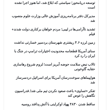
توسعه دریامحور؛ سیاستی که ابلاغ شد، اما هنوز اجرا نشده
است
مدیرکل دفتر برنامه‌ریزی آموزش عالی وزارت علوم منصوب
شد
تشدید ناآرامی‌ها در لیبی؛ مردم خواهان برکناری دولت شدند+
فیلم
زمین لرزه ۴.۶ ریشتری شهرستان بردسیر خسارتی نداشت
سنای آمریکا قطعنامه محدودیت اختیارات ترامپ در جنگ با
ایران را رد کرد
تالاب نبض سلامت حوضه آبریز است؛ لزوم شروع رهاسازی
حقابه گاوخونی
هواپیماهای سوخت‌رسان آمریکا برای اسرائیل دردسرساز
شد
تفکر «تساوی» باعث صعود نکردن تیم ملی شد/ فدراسیون
نگاهش را عوض کند
ساقط شدن ۴۸۳۰ پهپاد اوکراینی با آتش پدافند روسیه