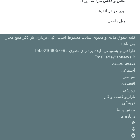
لباس و کفش مردانه ارزان
لیزر مو در اندیشه
مبل راحتی
کلیه حقوق مادی و معنوی سایت محفوظ است. کپی برداری باز ذکر منبع مجاز
می باشد.
طراحی و پشتیبانی: ایده پردازان نظری Tel:02166057992
Email:ads@shnews.ir
صفحه نخست
اجتماعی
سیاسی
اقتصادی
ورزشی
بازار و کسب و کار
فرهنگی
تماس با ما
درباره ما
خوراک
‫پین‌ترست
‫رددیت