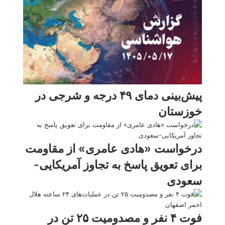
ر
a
م
ن
س
k
ه
ت
t
e
پیش‌بینی دمای ۴۹ درجه و شرجی در
خوزستان
درخواست «هادی عامری» از مقاومت
برای تعویق پاسخ به تجاوز آمریکایی-
سعودی
فوت ۴ نفر و مصدومیت ۲۵ تن در