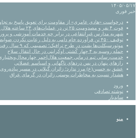
۱۴۰۵/۰۵/۱۷
خبر فوری
درخواست «هادی عامری» از مقاومت برای تعویق پاسخ به تجاو
فوت ۴ نفر و مصدومیت ۲۵ تن در عملیات‌های ۲۴ ساعته هلال احمر اصفهان
شهریه مدارس غیرانتفاعی در برابر چه خدمات آموزشی و پرو
توقیف ۴۵۰ تن فرآورده خام دامی به دلیل رعایت نکردن ضوابط بهداشتی
موتورسیکلت‌ها پشت درِ طرح ترافیک؛ تصمیمی که ۹ سال رفت‌وبرگشت دارد
حمله روسیه به ۴ چهار کشتی اوکراینی در حال انتقال سلاح
خدمت‌رسانی تیم درمانی جمعیت هلال‌احمر چهارمحال‌وبختیاری 
رازهای پنهان در پس دردهای ناگهانی و اسپاسم عضلانی
عشق به حسین(ع) مرز ندارد؛ زائران گیلانی در مسیر پیاده‌روی 
هشدار نسبت به مخاطرات پوستی زائران در گرمای عراق
ورود
نوشته تصادفی
سایدبار
منو