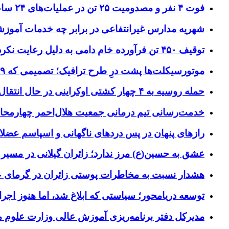
فوت ۴ نفر و مصدومیت ۲۵ تن در عملیات‌های ۲۴ ساعته هلال احمر اصفهان
شهریه مدارس غیرانتفاعی در برابر چه خدمات آمو
توقیف ۴۵۰ تن فرآورده خام دامی به دلیل رعایت نکردن ضوابط بهداشتی
موتورسیکلت‌ها پشت درِ طرح ترافیک؛ تصمیمی که ۹ سال رفت‌وبرگشت دارد
حمله روسیه به ۴ چهار کشتی اوکراینی در حال انتقال سلاح
خدمت‌رسانی تیم درمانی جمعیت هلال‌احمر چهارمحال‌و
رازهای پنهان در پس دردهای ناگهانی و اسپاسم عضلا
عشق به حسین(ع) مرز ندارد؛ زائران گیلانی در مسیر پ
هشدار نسبت به مخاطرات پوستی زائران در گرمای 
توسعه دریامحور؛ سیاستی که ابلاغ شد، اما هنوز اج
مدیرکل دفتر برنامه‌ریزی آموزش عالی وزارت علوم