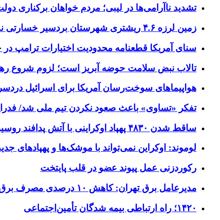
تشدید ناآرامی‌ها در لیبی؛ مردم خواهان برکناری دول
زمین لرزه ۴.۶ ریشتری شهرستان بردسیر خسارتی نداشت
سنای آمریکا قطعنامه محدودیت اختیارات ترامپ در جنگ
تالاب نبض سلامت حوضه آبریز است؛ لزوم شروع ره
هواپیماهای سوخت‌رسان آمریکا برای اسرائیل دردس
تفکر «تساوی» باعث صعود نکردن تیم ملی شد/ فدر
ساقط شدن ۴۸۳۰ پهپاد اوکراینی با آتش پدافند روسیه
لوموند: اوکراین نمی‌تواند با موشک‌ها و پهپادهای جدی
رکوردزنی عمل پیوند عضو در قلب پایتخت
مدیرعامل برق تهران: کاهش ۱۰ درصدی مصرف برق، ضامن پایداری شبکه است
۱۴۲۰؛ راه ارتباطی بیمه شدگان تأمین‌اجتماعی