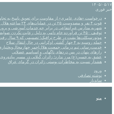
۱۴۰۵/۰۵/۱۷
خبر فوری
درخواست «هادی عامری» از مقاومت برای تعویق پاسخ به تجاو
فوت ۴ نفر و مصدومیت ۲۵ تن در عملیات‌های ۲۴ ساعته هلال احمر اصفهان
شهریه مدارس غیرانتفاعی در برابر چه خدمات آموزشی و پرو
توقیف ۴۵۰ تن فرآورده خام دامی به دلیل رعایت نکردن ضوابط بهداشتی
موتورسیکلت‌ها پشت درِ طرح ترافیک؛ تصمیمی که ۹ سال رفت‌وبرگشت دارد
حمله روسیه به ۴ چهار کشتی اوکراینی در حال انتقال سلاح
خدمت‌رسانی تیم درمانی جمعیت هلال‌احمر چهارمحال‌وبختیاری 
رازهای پنهان در پس دردهای ناگهانی و اسپاسم عضلانی
عشق به حسین(ع) مرز ندارد؛ زائران گیلانی در مسیر پیاده‌روی 
هشدار نسبت به مخاطرات پوستی زائران در گرمای عراق
ورود
نوشته تصادفی
سایدبار
منو