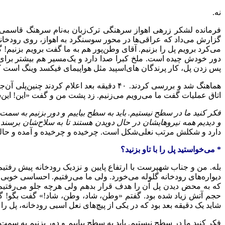
نه.
فرمانده لشکر زرهی اهواز سرهنگی ترک‌زبان به‌نام سرهنگ قاسمی ب
گزارش می‌داد که عراقی‌ها در محور سوسنگرد به اهواز، روی رودخانه 
می‌کرد برویم پل را بزنیم. آقای وطن‌پور هم به ما گفت برویم بزنیم
دور خودش چیده است. ملخ کبرا صدا دارد و یک‌مسیر هم بیشتر برای ن
پس زدن پل، کار پرندگان‌ های‌اسپید مثل هواپیمای فیکسد وینگ است ک
هماهنگ شد و بررسی کردند. ۴۰ دقیقه بعد اع
اتاق عملیات گفت ما می‌رویم می‌زنیم. زد پشت من و گفت «این! این‌ش
فکر کنید ما در سطح نیستیم. باید به سطح بیاییم و دور بزنیم به سمت س
و دیدیم همه نیروهایشان در حال دویدن هستند تا به سلاح‌شان برسند و ما را بزنند. توپ ۲۰ میلی‌متر
دارد و شکلش مرتب نعلی‌شکل است. چرخیده و چرخیده و آمده و حالت صا
* می‌خواستید پل را با تاو بزنید؟
بله. من و جناب شهپرست با ارتفاع پایین و نزدیک رودخانه پیش رفتی
دیواره‌های رودخانه گلوله می‌خورد. ولی ما می‌رفتیم. احساسی خوب
که به محض دیدن پل آن را هدف قرار بدهم ولی هرچه جلو می‌رفتیم
حجم آتش زیاد شده بود. گفتم «وطن، شاد، وطن، شاد!» گفت بگو! گفت
شاید یک دقیقه بعد بود که در یکی از پیچ‌های نعل اسبی رودخانه، پل 
فکر کنید ما در سطح نیستیم. باید به سطح بیاییم و دور بزنیم به سمت س