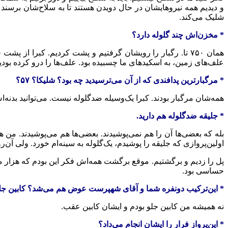
شلیک می‌کند.
* مخزن‌اش چند گلوله دارد؟
همان ۷۵۰ تا. رگبار را رویشان گرفتیم و پشت کردیم. کبرا 
علف‌های زمین، به اسکیدهای ما چسبیده بود. علف‌ها را درو کرده بودی
* مرگبارترین پدافندی که از آن می‌ترسیدید چه بود؟ شلیکا؟ ۵۷؟
همه‌شان مرگبار بودند. کبرا یک‌وسیله ضدگلوله نیست. می‌توانید بدنه‌اش را با یک G3 سوراخ کنید و خلبان را بزنید. فقط گوشه‌های سمت چپ و راست صندلی خلبان و زیرش ی
* جلیقه ضدگلوله هم دارید.
بله که بعضی‌ها آن را هم نمی‌پوشیدند. بعضی‌ها هم می‌پوشیدند. من
اولین‌پروازی که جلیقه را پوشیدم، یک‌گلوله به سینه‌ام خورد. ولی آن‌
پل را زدیم و برگشتیم. موقع برگشت همه‌اش فکر این بودم که هزار م
حساسی بود.
* این‌ترکیب دونفره شما و آقای شهپرست عوض هم می‌شد؟ کابین ج
نه همیشه من کابین جلو بودم و ایشان کابین عقب.
* این‌پرواز فرار را ایشان انجام می‌داد؟