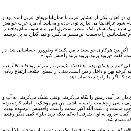
در اهواز، یکی از عشایر عرب با همان‌لباس‌های عربی آمده بود و
م شود عراقی‌ها می‌اندازند توی جاده و می‌آیند. آن‌مرد عرب خواهش
‌نشیند و یک‌لشکر تانک منتظر است پل اش تمام شود، تمام پدافند را
 تسلیحاتش را به‌سمت این‌مسیر می‌گیرد و نمی‌گذارد به پل برسیم.
یید ببینید! اگر نبود هرکاری خواستید با من بکنید!» وطن‌پور احساساتی شد. در
 گفت «بروید بزنید. بروید بزنید راحتش کنید!»
ه زیر پایمان بودند. با فاصله یک‌متر، دو متر از رودخانه بالا آمدیم
ه کرخه پهن و داخل زمین است. یعنی از سطح اختلاف ارتفاع زیادی
که اگر ما را زدند نجاتمان دهد.
ان می‌آمد، زمین را نگاه می‌کردند. وقتی شلیک می‌کردند، به آب و
حریف باشی و چشمت را بسته باشی. من هم موشک را آماده کرده بودم
ت چپ ماست و دشت الله اکبر سمت راست. واقعیتش، ترسیده بودیم.
گفت «درود به اون شرفت! یه‌کم دیگه برید جلو!» کمی دیگر رفتیم.
که مهندم شد.
ه زیر پایمان بودند. با فاصله یک‌متر، دو متر از رودخانه بالا آمدیم