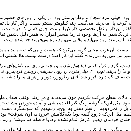
ود. خیلی مرد شجاع و وطن‌پرستی بود. در یکی از روزهای حضورمان 
کرخه پل می‌زنند. می‌گفت چند کیلومتر بیشتر نیست و اگر کار پل تما
! گفتم این‌کار از نظر تخصصی کار کبرا نیست. چون کسی که در دشت می
زدیک‌شدن به آن‌ها وجود ندارد؛ مسیر اهواز! به همین‌دلیل دشمن تمام
ه با سرعت زیاد می‌آید و وقتی می‌رود تازه می‌فهمند چه شده است.
لام کردند چنین‌پلی آن‌جا نیست. آن‌عرب محلی گریه می‌کرد که هست و می‌گفت «بیا
یر من می‌رود می‌زند!» گفتم این‌کار اصلا درست نیست ها! نشدنی است.
وسنگرد و فرار کنیم. اما هول شدیم و پیچیدیم روی سر تانک‌های عراقی ک
ی را روی سرشان روشن کردیم
رودخان
ف کم دارد. قرار شد آقای وطن‌پور، دورتر و هوای ما را داشته باشد 
م. بالای سطح حرکت نکردیم چون می‌دیدند و می‌زدند. وقتی صدای ملخ‌م
ی نبود. مثل این‌که گوشه رینگ گیر افتاده باشی و آماده خوردن مشت 
 پل را نمی‌دیدیم. از نظر ذهنی به این‌جا رسیدیم که سوسنگرد دس
م مثل این‌که دروغ گفته بود! تکه‌کلامش «درود به اون شرفت» بود! 
را جلوی خودمان دیدیم. کارش تمام نشده بود. با فاصله کم موشک زدیم 
وسنگرد و فرار کنیم. اما هول شدیم و پیچیدیم روی سر تانک‌های عراقی ک