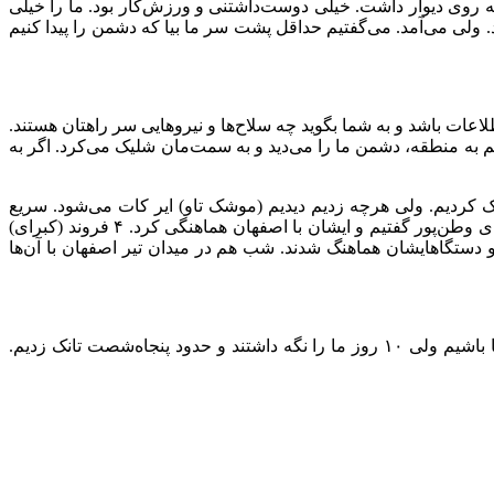
بسیار وطن‌پرست. تمام دوره‌هایش را خارج از ایران دیده بود و به اتاقش که می‌رفتی ۳۰ قاب گواهینامه روی دیوار داشت. خیلی دوست‌داشتنی و ورزش‌کار بود. ما را خیلی
د. ولی می‌آمد. می‌گفتیم حداقل پشت سر ما بیا که دشمن را پیدا کنیم
عات باشد و به شما بگوید چه سلاح‌ها و نیروهایی سر راهتان هستند.
م به منطقه، دشمن ما را می‌دید و به سمت‌مان شلیک می‌کرد. اگر به
یک کردیم. ولی هرچه زدیم دیدیم (موشک تاو) ایر کات می‌شود. سریع
برگشتیم یک‌وسیله دیگر برداشتیم. دومی هم همین‌طور بود. فهمیدیم آن‌اتفاقی که در کرمانشاه افتاده، این‌جا نیافتاده است. مشکل را به آقای وطن‌پور گفتیم و ایشان با اصفهان هماهنگی کرد. ۴ فروند (کبرای)
ا هم گروه‌های فنی همه آماده بودند و در شش‌هفت ساعتی که اصفهان بودیم، این ۴ فروند بورساید و دستگاهایشان هماهنگ شدند. شب هم در میدان تیر اصفهان با آن‌ها
بله. چون استاد بودیم. پرواز کردیم و ۵ صبح به اهواز رسیدیم. در اولین پریود پروازی هم ۸ تا تانک دشمن را زدیم. قرار بود دوسه روز آن‌جا باشیم ولی ۱۰ روز ما را نگه داشتند و حدود پنجاه‌شصت تانک زدیم.