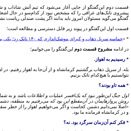
قسمت دوم این‌گفتگو از جایی آغاز می‌شود که تیم آتش شاداب و 
پیشروی تانک‌های عراقی را که مشخص نبود از کدام‌سو در حال اشغال 
گفتگو می‌گوید مسئولان امروز باید بدانند اگر پشت صندلی ریاست نشسته
قسمت اول این‌گفتگو در پیوند زیر قابل دسترسی و مطالعه است؛
* «
حماسه سرپل ذهاب و کبرای موشک‌اندازی که ۱۴۰ تانک زد؛ یکی بودیم ولی فکر کردند ۳۰ تا هستیم!
در ادامه
مشروح قسمت دوم
این‌گفتگو را می‌خوانیم؛
* رسیدیم به اهواز.
بله. از سرپل ذهاب برگشتیم کرمانشاه و از آن‌جا به اهواز رفتیم. در 
نتوانستیم با هیچ‌کدام تانک بزنیم.
* همه تاو بودند؟
اول جنگ این‌طور نبود که یک‌افسر عملیات و اطلاعات باشد و به شما 
روش پروازهایمان در آن‌مقطع این بود که می‌رفتیم به منطقه، دشم
«اصلا نمی‌دانیم دشمن کجاست و اگر می‌خواهیم اهواز را از خطر سقوط نج
و در کرمانشاه فرمانده ما بود.
* فکر کنم آن‌زمان سرگرد بود. نه؟