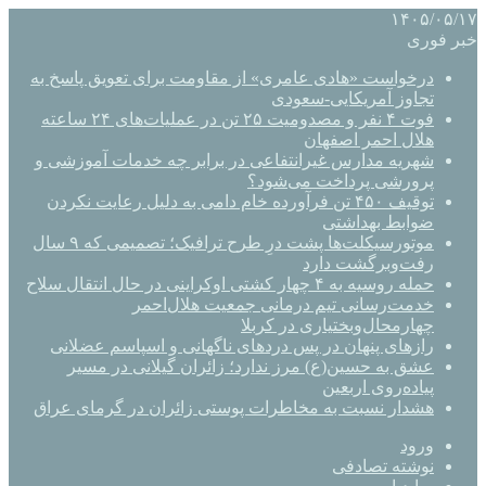
۱۴۰۵/۰۵/۱۷
خبر فوری
درخواست «هادی عامری» از مقاومت برای تعویق پاسخ به
تجاوز آمریکایی-سعودی
فوت ۴ نفر و مصدومیت ۲۵ تن در عملیات‌های ۲۴ ساعته
هلال احمر اصفهان
شهریه مدارس غیرانتفاعی در برابر چه خدمات آموزشی و
پرورشی پرداخت می‌شود؟
توقیف ۴۵۰ تن فرآورده خام دامی به دلیل رعایت نکردن
ضوابط بهداشتی
موتورسیکلت‌ها پشت درِ طرح ترافیک؛ تصمیمی که ۹ سال
رفت‌وبرگشت دارد
حمله روسیه به ۴ چهار کشتی اوکراینی در حال انتقال سلاح
خدمت‌رسانی تیم درمانی جمعیت هلال‌احمر
چهارمحال‌وبختیاری در کربلا
رازهای پنهان در پس دردهای ناگهانی و اسپاسم عضلانی
عشق به حسین(ع) مرز ندارد؛ زائران گیلانی در مسیر
پیاده‌روی اربعین
هشدار نسبت به مخاطرات پوستی زائران در گرمای عراق
ورود
نوشته تصادفی