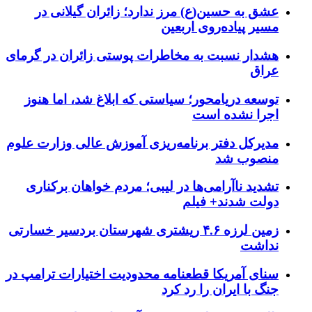
عشق به حسین(ع) مرز ندارد؛ زائران گیلانی در
مسیر پیاده‌روی اربعین
هشدار نسبت به مخاطرات پوستی زائران در گرمای
عراق
توسعه دریامحور؛ سیاستی که ابلاغ شد، اما هنوز
اجرا نشده است
مدیرکل دفتر برنامه‌ریزی آموزش عالی وزارت علوم
منصوب شد
تشدید ناآرامی‌ها در لیبی؛ مردم خواهان برکناری
دولت شدند+ فیلم
زمین لرزه ۴.۶ ریشتری شهرستان بردسیر خسارتی
نداشت
سنای آمریکا قطعنامه محدودیت اختیارات ترامپ در
جنگ با ایران را رد کرد