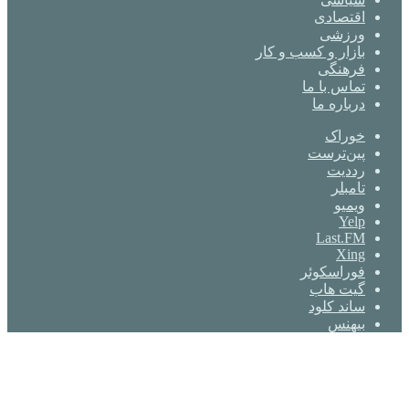
اقتصادی
ورزشی
بازار و کسب و کار
فرهنگی
تماس با ما
درباره ما
خوراک
‫پین‌ترست
‫رددیت
‫تامبلر
ویمیو
Yelp
Last.FM
Xing
فوراسکوئر
گیت ‌هاب
ساند کلود
بیهنس