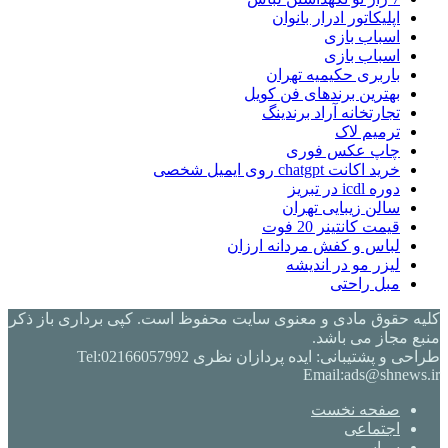
اپلیکاتور ادرار بانوان
اسباب بازی
اسباب بازی
باربری حکیمیه تهران
بهترین برندهای فن کویل
تجارتخانه آراد برندینگ
ترمیم لاک
چاپ عکس فوری
خرید اکانت chatgpt روی ایمیل شخصی
دوره icdl در تبریز
سالن زیبایی تهران
قیمت کانتینر 20 فوت
لباس و کفش مردانه ارزان
لیزر مو در اندیشه
مبل راحتی
کلیه حقوق مادی و معنوی سایت محفوظ است. کپی برداری باز ذکر
منبع مجاز می باشد.
طراحی و پشتیبانی: ایده پردازان نظری Tel:02166057992
Email:ads@shnews.ir
صفحه نخست
اجتماعی
سیاسی