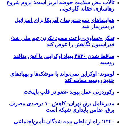
تالاب نبض سلامت حوضه آبریز است؛ لزوم شروع
رهاسازی حقابه گاوخونی
هواپیماهای سوخت‌رسان آمریکا برای اسرائیل
دردسرساز شد
تفکر «تساوی» باعث صعود نکردن تیم ملی شد/
فدراسیون نگاهش را عوض کند
ساقط شدن ۴۸۳۰ پهپاد اوکراینی با آتش پدافند
روسیه
لوموند: اوکراین نمی‌تواند با موشک‌ها و پهپادهای
جدید روسیه مقابله کند
رکوردزنی عمل پیوند عضو در قلب پایتخت
مدیرعامل برق تهران: کاهش ۱۰ درصدی مصرف
برق، ضامن پایداری شبکه است
۱۴۲۰؛ راه ارتباطی بیمه شدگان تأمین‌اجتماعی