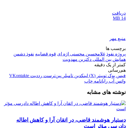
دریافت
14 MB
منبع مهر
برچسب ها
پروژه نفوذ
غلامحسین محسنی اژه ای
قوه قضاییه
نفوذ دشمن
همایش بین المللی دکترین مهدویت
کمتر از یک دقیقه
هم‌رسانی
فیس بوک
توییتر (X)
لینکدین
‫تامبلر
‫پین‌ترست
‫رددیت
‫VKontakte
واتس آپ
رایانامه
چاپ
نوشته های مشابه
دستیار هوشمند قاضی، در اتقان آرا و کاهش اطاله
دادرسی مؤثر است