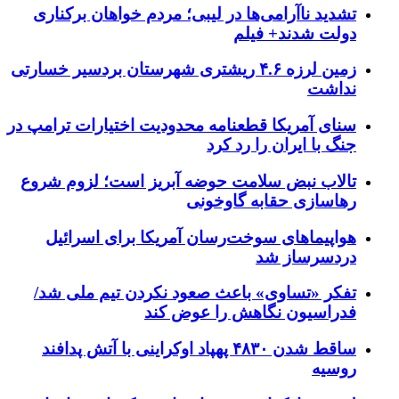
تشدید ناآرامی‌ها در لیبی؛ مردم خواهان برکناری
دولت شدند+ فیلم
زمین لرزه ۴.۶ ریشتری شهرستان بردسیر خسارتی
نداشت
سنای آمریکا قطعنامه محدودیت اختیارات ترامپ در
جنگ با ایران را رد کرد
تالاب نبض سلامت حوضه آبریز است؛ لزوم شروع
رهاسازی حقابه گاوخونی
هواپیماهای سوخت‌رسان آمریکا برای اسرائیل
دردسرساز شد
تفکر «تساوی» باعث صعود نکردن تیم ملی شد/
فدراسیون نگاهش را عوض کند
ساقط شدن ۴۸۳۰ پهپاد اوکراینی با آتش پدافند
روسیه