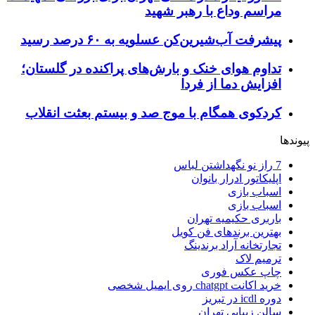
مراسم وداع با رهبر شهید
پیشرفت آب‌شیرین‌کن عسلویه به ۶۰ درصد رسید
تداوم هوای خنک و بارش‌های پراکنده در گلستان؛
افزایش دما از فردا
کردکوی همگام با موج صد و بیستم بعثت انقلاب
پیوندها
7 راز نو نگهداشتن لباس
اپلیکاتور ادرار بانوان
اسباب بازی
اسباب بازی
باربری حکیمیه تهران
بهترین برندهای فن کویل
تجارتخانه آراد برندینگ
ترمیم لاک
چاپ عکس فوری
خرید اکانت chatgpt روی ایمیل شخصی
دوره icdl در تبریز
سالن زیبایی تهران