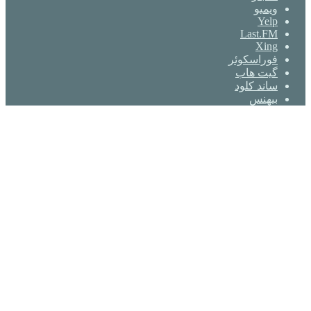
ویمیو
Yelp
Last.FM
Xing
فوراسکوئر
گیت ‌هاب
ساند کلود
بیهنس