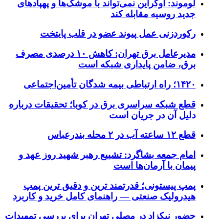
لوموند: اوکراین نمی‌تواند با موشک‌ها و پهپادهای
جدید روسیه مقابله کند
رکوردزنی عمل پیوند عضو در قلب پایتخت
مدیرعامل برق تهران: کاهش ۱۰ درصدی مصرف
برق، ضامن پایداری شبکه است
۱۴۲۰؛ راه ارتباطی بیمه شدگان تأمین‌اجتماعی
قطع شبکه سراسری برق در کوبا؛ تحقیقات درباره
دلیل آن در جریان است
قطع ۱۲ ساعته آب در ۲ محله بندرعباس
امام جمعه بشاگرد: تشییع رهبر شهید روز عهد و
پیمان با آرمان‌ها است
پمپ پیستونی؛ قدرتمند ترین و دقیق‌ ترین پمپ
هیدرولیک صنعتی — راهنمای کامل خرید و کاربرد
حضور نیکزاد در مصلی تهران برای بررسی تمهیدات