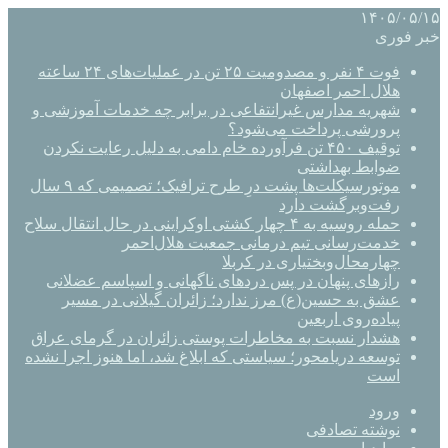
۱۴۰۵/۰۵/۱۵
خبر فوری
فوت ۴ نفر و مصدومیت ۲۵ تن در عملیات‌های ۲۴ ساعته
هلال احمر اصفهان
شهریه مدارس غیرانتفاعی در برابر چه خدمات آموزشی و
پرورشی پرداخت می‌شود؟
توقیف ۴۵۰ تن فرآورده خام دامی به دلیل رعایت نکردن
ضوابط بهداشتی
موتورسیکلت‌ها پشت درِ طرح ترافیک؛ تصمیمی که ۹ سال
رفت‌وبرگشت دارد
حمله روسیه به ۴ چهار کشتی اوکراینی در حال انتقال سلاح
خدمت‌رسانی تیم درمانی جمعیت هلال‌احمر
چهارمحال‌وبختیاری در کربلا
رازهای پنهان در پس دردهای ناگهانی و اسپاسم عضلانی
عشق به حسین(ع) مرز ندارد؛ زائران گیلانی در مسیر
پیاده‌روی اربعین
هشدار نسبت به مخاطرات پوستی زائران در گرمای عراق
توسعه دریامحور؛ سیاستی که ابلاغ شد، اما هنوز اجرا نشده
است
ورود
نوشته تصادفی