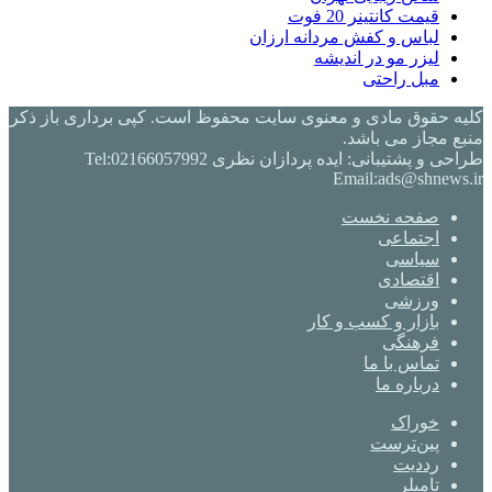
قیمت کانتینر 20 فوت
لباس و کفش مردانه ارزان
لیزر مو در اندیشه
مبل راحتی
کلیه حقوق مادی و معنوی سایت محفوظ است. کپی برداری باز ذکر
منبع مجاز می باشد.
طراحی و پشتیبانی: ایده پردازان نظری Tel:02166057992
Email:ads@shnews.ir
صفحه نخست
اجتماعی
سیاسی
اقتصادی
ورزشی
بازار و کسب و کار
فرهنگی
تماس با ما
درباره ما
خوراک
‫پین‌ترست
‫رددیت
‫تامبلر