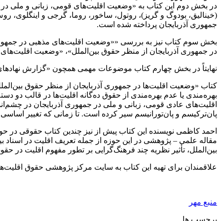
در بخش دوم این کتاب به «وضعیت اقلیت‌های قومی، زبانی و ملی در ج
(
خینالیق
،
بودوگ
و گریز)،
روتول
،
ساخور
،
روما
، گرجی و
اینگلوی
، رو
جمهوری آذربایجان پرداخته شده است.
بخش سوم کتاب نیز به بررسی ««وضعیت اقلیت‌های مذهبی در جمهوری 
در جمهوری آذربایجان از منظر حقوق بین‌الملل»، «وضعیت اقلیت‌ها
نهایتاً در بخش چهارم کتاب موضوعات مهمی همچون «گزارش نهادهای ب
کتاب «وضعیت اقلیت‌ها در جمهوری آذربایجان از منظر حقوق بین‌الملل
بهره‌مندی یا عدم بهره‌مندی از حقوق ده‌گانه اقلیت‌ها در قالب دو دس
اقلیت‌های عادی قومی، زبانی و ملی در جمهوری آذربایجان در چشم‌اند
پان‌ترکیسم و
پان‌تورانیسم
سیر کرده است. تا زمانی که تغییر اساسی د
احمد کاظمی نویسنده این کتاب پیش از نیز چندین کتاب حقوقی در حوزه
مقاله علمی – پژوهشی در این حوزه از جمله تعریف اقلیت در اسناد ب
بین‌الملل، تأثیر نظریه چند فرهنگ‌گرایی بر
تطور
مفهوم اقلیت در حقوق
علاقمندان برای تهیه این کتاب به سایت مرکز پژوهشی حقوق اقلیت‌ها (irrcmr.com) مراجعه یا با شماره تلفن ۸۸۵۰۰۹۴۶ تماس بگیر
منبع مهر
برچسب ها