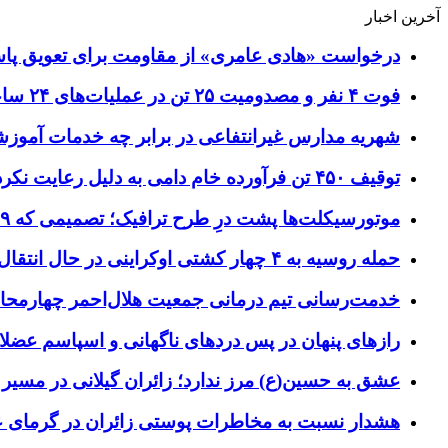
آخرین اخبار
درخواست «هادی عامری» از مقاومت برای تعویق پاس
فوت ۴ نفر و مصدومیت ۲۵ تن در عملیات‌های ۲۴ ساعته هلال احمر اصفهان
شهریه مدارس غیرانتفاعی در برابر چه خدمات آمو
توقیف ۴۵۰ تن فرآورده خام دامی به دلیل رعایت نکردن ضوابط بهداشتی
موتورسیکلت‌ها پشت درِ طرح ترافیک؛ تصمیمی که ۹ سال رفت‌وبرگشت دارد
حمله روسیه به ۴ چهار کشتی اوکراینی در حال انتقال سلاح
خدمت‌رسانی تیم درمانی جمعیت هلال‌احمر چهارمحال‌و
رازهای پنهان در پس دردهای ناگهانی و اسپاسم عضلا
عشق به حسین(ع) مرز ندارد؛ زائران گیلانی در مسیر پ
هشدار نسبت به مخاطرات پوستی زائران در گرمای 