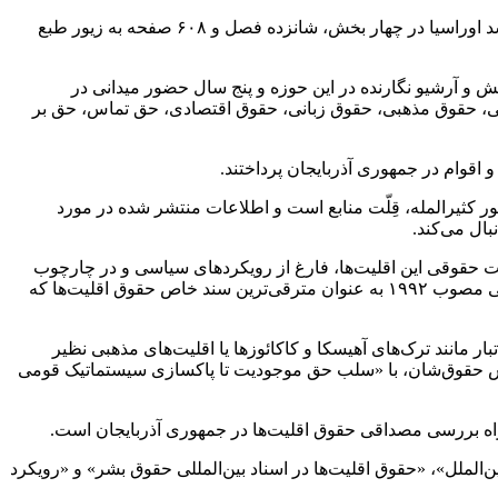
کتاب «وضعیت اقلیت‌ها در جمهوری آذربایجان از منظر حقوق بین‌الملل» به قلم احمد کاظمی استاد حقوق بین‌الملل دانشگاه و پژوهشگر ارشد اوراسیا در چهار بخش، شانزده فصل و ۶۰۸ صفحه به زیور طبع
وهش و آرشیو نگارنده در این حوزه و پنج سال حضور میدانی در
ی، حقوق مذهبی، حقوق زبانی، حقوق اقتصادی، حق تماس، حق بر
 اقوام در جمهوری آذربایجان پرداختند.
ور
کثیرالمله
،
قِلّت
منابع است و اطلاعات منتشر شده در مورد
ال می‌کند.
ت حقوقی این اقلیت‌ها، فارغ از رویکردهای سیاسی و در چارچوب
موازین و اسناد حقوق بین‌الملل اقلیت‌ها به ویژه اعلامیه سازمان ملل درباره حقوق اشخاص متعلق به اقلیت‌های ملی یا قومی، مذهبی و زبانی مصوب ۱۹۹۲ به عنوان مترقی‌ترین سند خاص حقوق اقلیت‌ها که
بار مانند ترک‌های
آهیسکا
و
کاکائوزها
یا اقلیت‌های مذهبی نظیر
ِ فاحش حقوق‌شان، با «سلب حق موجودیت تا پاکسازی سیستماتیک قومی
ه
بررسی مصداقی حقوق اقلیت‌ها در جمهوری آذربایجان است.
الملل»، «حقوق اقلیت‌ها در اسناد بین‌المللی حقوق بشر» و «رویکرد