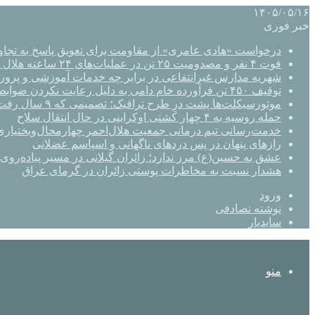
۱۴۰۵/۰۵/۱۶
خبر فوری
درخواست «هادی عامری» از مقاومت برای تعویق پاسخ به تجاو
فوت ۴ نفر و مصدومیت ۲۵ تن در عملیات‌های ۲۴ ساعته هلال احمر اصفهان
شهریه مدارس غیرانتفاعی در برابر چه خدمات آموزشی و پرو
توقیف ۴۵۰ تن فرآورده خام دامی به دلیل رعایت نکردن ضوابط بهداشتی
موتورسیکلت‌ها پشت درِ طرح ترافیک؛ تصمیمی که ۹ سال رفت‌وبرگشت دارد
حمله روسیه به ۴ چهار کشتی اوکراینی در حال انتقال سلاح
خدمت‌رسانی تیم درمانی جمعیت هلال‌احمر چهارمحال‌وبختیاری 
رازهای پنهان در پس دردهای ناگهانی و اسپاسم عضلانی
عشق به حسین(ع) مرز ندارد؛ زائران گیلانی در مسیر پیاده‌روی 
هشدار نسبت به مخاطرات پوستی زائران در گرمای عراق
ورود
نوشته تصادفی
سایدبار
منو