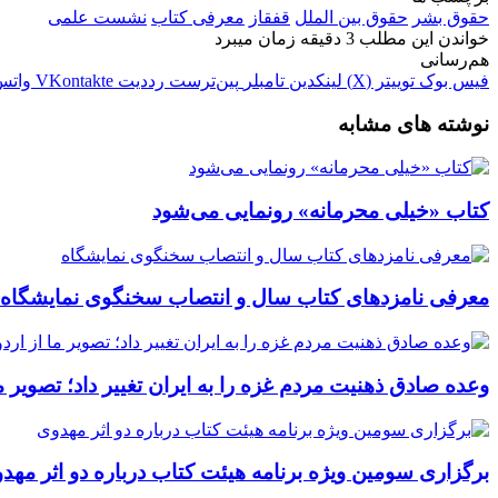
حقوق بشر
حقوق بین الملل
قفقاز
معرفی کتاب
نشست علمی
خواندن این مطلب 3 دقیقه زمان میبرد
هم‌رسانی
فیس بوک
توییتر (X)
لینکدین
‫تامبلر
‫پین‌ترست
‫رددیت
‫VKontakte
واتس
نوشته های مشابه
کتاب «خیلی محرمانه» رونمایی می‌شود
معرفی نامزدهای کتاب سال و انتصاب سخنگوی نمایشگاه
وعده صادق ذهنیت مردم غزه را به ایران تغییر داد؛ تصویر م
برگزاری سومین ویژه برنامه هیئت کتاب درباره دو اثر مهد