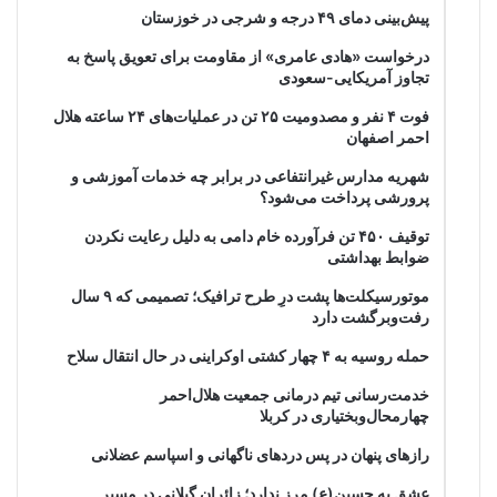
پیش‌بینی دمای ۴۹ درجه و شرجی در خوزستان
درخواست «هادی عامری» از مقاومت برای تعویق پاسخ به
تجاوز آمریکایی-سعودی
فوت ۴ نفر و مصدومیت ۲۵ تن در عملیات‌های ۲۴ ساعته هلال
احمر اصفهان
شهریه مدارس غیرانتفاعی در برابر چه خدمات آموزشی و
پرورشی پرداخت می‌شود؟
توقیف ۴۵۰ تن فرآورده خام دامی به دلیل رعایت نکردن
ضوابط بهداشتی
موتورسیکلت‌ها پشت درِ طرح ترافیک؛ تصمیمی که ۹ سال
رفت‌وبرگشت دارد
حمله روسیه به ۴ چهار کشتی اوکراینی در حال انتقال سلاح
خدمت‌رسانی تیم درمانی جمعیت هلال‌احمر
چهارمحال‌وبختیاری در کربلا
رازهای پنهان در پس دردهای ناگهانی و اسپاسم عضلانی
عشق به حسین(ع) مرز ندارد؛ زائران گیلانی در مسیر