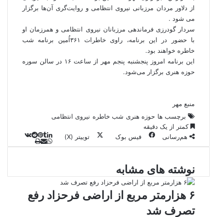
از دلاور مردان مرزبانی نیروی انتظامی و روایت‌گری آن‌ها برگزار
می شود .
سردار گودرزی فرماندهی مرزبانان نیروی انتظامی و همرزمان او
با حضور در این برنامه، راوی خاطرات ۳۶۱اُمین برنامه شب
خاطره خواهند بود.
این برنامه امروز پنجشنبه پنجم مهر از ساعت ۱۶ در سالن سوره
حوزه هنری برگزار می‌شود.
منبع مهر
برچسب ها
حوزه هنری
شب خاطره
نیروی انتظامی
کمتر از یک دقیقه
هم‌رسانی
فیس بوک
توییتر (X)
ل
و
ر
چ
ی
ت
پ
ا
ا
ا
ر
V
ن
ا
ی
ت
ی
د
K
پ
نوشته های مشابه
ا
د
ک
م
o
ن‌
س
ب
ت
ی
آ
ن
د
n
ی
ل
ا
t
ر
پ
ت
۶ هزارمتر مربع از اراضی فرحزاد رفع
ر
a
م
ن
س
تصرف شد
k
ه
ت