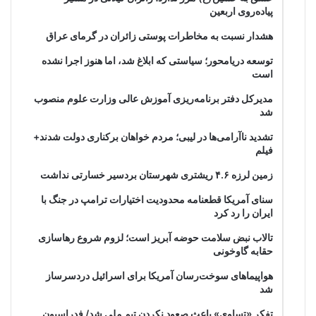
پیاده‌روی اربعین
هشدار نسبت به مخاطرات پوستی زائران در گرمای عراق
توسعه دریامحور؛ سیاستی که ابلاغ شد، اما هنوز اجرا نشده
است
مدیرکل دفتر برنامه‌ریزی آموزش عالی وزارت علوم منصوب
شد
تشدید ناآرامی‌ها در لیبی؛ مردم خواهان برکناری دولت شدند+
فیلم
زمین لرزه ۴.۶ ریشتری شهرستان بردسیر خسارتی نداشت
سنای آمریکا قطعنامه محدودیت اختیارات ترامپ در جنگ با
ایران را رد کرد
تالاب نبض سلامت حوضه آبریز است؛ لزوم شروع رهاسازی
حقابه گاوخونی
هواپیماهای سوخت‌رسان آمریکا برای اسرائیل دردسرساز
شد
تفکر «تساوی» باعث صعود نکردن تیم ملی شد/ فدراسیون