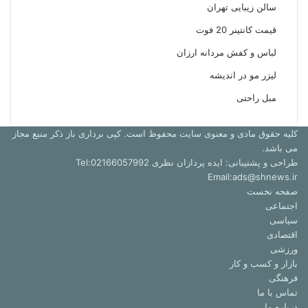
سالن زیبایی تهران
قیمت کانتینر 20 فوت
لباس و کفش مردانه ارزان
لیزر مو در اندیشه
مبل راحتی
کلیه حقوق مادی و معنوی سایت محفوظ است. کپی برداری باز ذکر منبع مجاز
می باشد.
طراحی و پشتیبانی: ایده پردازان نظری Tel:02166057992
Email:ads@shnews.ir
صفحه نخست
اجتماعی
سیاسی
اقتصادی
ورزشی
بازار و کسب و کار
فرهنگی
تماس با ما
درباره ما