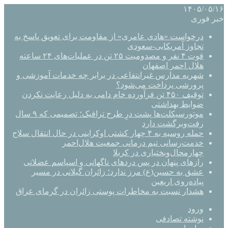
۱۴۰۵/۰۵/۱۶
خبر فوری
درخواست «هادی عامری» از مقاومت برای تعویق پاسخ به
تجاوز آمریکایی-سعودی
فوت ۴ نفر و مصدومیت ۲۵ تن در عملیات‌های ۲۴ ساعته
هلال احمر اصفهان
شهریه مدارس غیرانتفاعی در برابر چه خدمات آموزشی و
پرورشی پرداخت می‌شود؟
توقیف ۴۵۰ تن فرآورده خام دامی به دلیل رعایت نکردن
ضوابط بهداشتی
موتورسیکلت‌ها پشت درِ طرح ترافیک؛ تصمیمی که ۹ سال
رفت‌وبرگشت دارد
حمله روسیه به ۴ چهار کشتی اوکراینی در حال انتقال سلاح
خدمت‌رسانی تیم درمانی جمعیت هلال‌احمر
چهارمحال‌وبختیاری در کربلا
رازهای پنهان در پس دردهای ناگهانی و اسپاسم عضلانی
عشق به حسین(ع) مرز ندارد؛ زائران گیلانی در مسیر
پیاده‌روی اربعین
هشدار نسبت به مخاطرات پوستی زائران در گرمای عراق
ورود
نوشته تصادفی