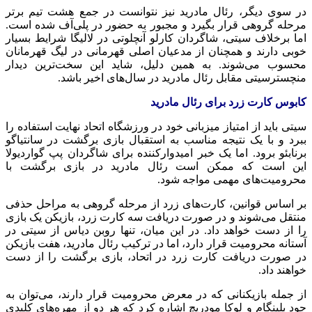
در سوی دیگر، رئال مادرید نیز نتوانست در جمع هشت تیم برتر
مرحله گروهی قرار بگیرد و مجبور به حضور در پلی‌آف شده است.
اما برخلاف سیتی، شاگردان کارلو آنچلوتی در لالیگا شرایط بسیار
خوبی دارند و همچنان از مدعیان اصلی قهرمانی در لیگ قهرمانان
محسوب می‌شوند. به همین دلیل، شاید این سخت‌ترین دیدار
منچسترسیتی مقابل رئال مادرید در سال‌های اخیر باشد.
کابوس کارت زرد برای رئال مادرید
سیتی باید از امتیاز میزبانی خود در ورزشگاه اتحاد نهایت استفاده را
ببرد و با یک نتیجه مناسب به استقبال بازی برگشت در سانتیاگو
برنابئو برود. اما یک خبر امیدوارکننده برای شاگردان پپ گواردیولا
این است که ممکن است رئال مادرید در بازی برگشت با
محرومیت‌های مهمی مواجه شود.
بر اساس قوانین، کارت‌های زرد از مرحله گروهی به مراحل حذفی
منتقل می‌شوند و در صورت دریافت سه کارت زرد، بازیکن یک بازی
را از دست خواهد داد. در این میان، تنها روبن دیاس از سیتی در
آستانه محرومیت قرار دارد، اما در ترکیب رئال مادرید، هفت بازیکن
در صورت دریافت کارت زرد در اتحاد، بازی برگشت را از دست
خواهند داد.
از جمله بازیکنانی که در معرض محرومیت قرار دارند، می‌توان به
جود بلینگام و لوکا مودریچ اشاره کرد که هر دو از مهره‌های کلیدی