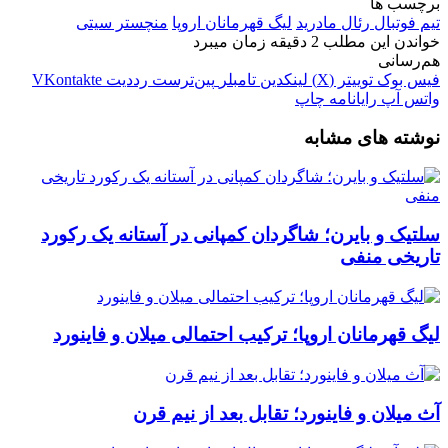
برچسب ها
تیم فوتبال رئال مادرید
لیگ قهرمانان اروپا
منچستر سیتی
خواندن این مطلب 2 دقیقه زمان میبرد
هم‌رسانی
فیس بوک
توییتر (X)
لینکدین
‫تامبلر
‫پین‌ترست
‫رددیت
‫VKontakte
واتس آپ
رایانامه
چاپ
نوشته های مشابه
سلتیک و بایرن؛ شاگردان کمپانی در آستانه یک رکورد
تاریخی منفی
لیگ قهرمانان اروپا؛ ترکیب احتمالی میلان و فاینورد
آث میلان و فاینورد؛ تقابل بعد از نیم قرن