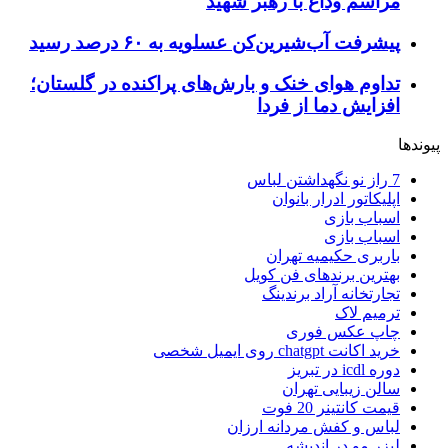
مراسم وداع با رهبر شهید
پیشرفت آب‌شیرین‌کن عسلویه به ۶۰ درصد رسید
تداوم هوای خنک و بارش‌های پراکنده در گلستان؛
افزایش دما از فردا
پیوندها
7 راز نو نگهداشتن لباس
اپلیکاتور ادرار بانوان
اسباب بازی
اسباب بازی
باربری حکیمیه تهران
بهترین برندهای فن کویل
تجارتخانه آراد برندینگ
ترمیم لاک
چاپ عکس فوری
خرید اکانت chatgpt روی ایمیل شخصی
دوره icdl در تبریز
سالن زیبایی تهران
قیمت کانتینر 20 فوت
لباس و کفش مردانه ارزان
لیزر مو در اندیشه