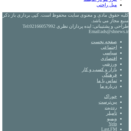
مبل راحتی
کلیه حقوق مادی و معنوی سایت محفوظ است. کپی برداری باز ذکر
منبع مجاز می باشد.
طراحی و پشتیبانی: ایده پردازان نظری Tel:02166057992
Email:ads@shnews.ir
صفحه نخست
اجتماعی
سیاسی
اقتصادی
ورزشی
بازار و کسب و کار
فرهنگی
تماس با ما
درباره ما
خوراک
‫پین‌ترست
‫رددیت
‫تامبلر
ویمیو
Yelp
Last.FM