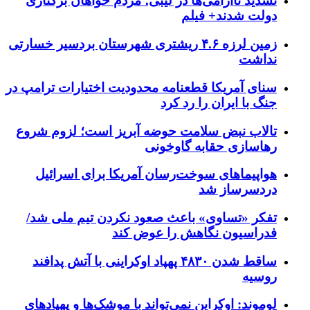
تشدید ناآرامی‌ها در لیبی؛ مردم خواهان برکناری
دولت شدند+ فیلم
زمین لرزه ۴.۶ ریشتری شهرستان بردسیر خسارتی
نداشت
سنای آمریکا قطعنامه محدودیت اختیارات ترامپ در
جنگ با ایران را رد کرد
تالاب نبض سلامت حوضه آبریز است؛ لزوم شروع
رهاسازی حقابه گاوخونی
هواپیماهای سوخت‌رسان آمریکا برای اسرائیل
دردسرساز شد
تفکر «تساوی» باعث صعود نکردن تیم ملی شد/
فدراسیون نگاهش را عوض کند
ساقط شدن ۴۸۳۰ پهپاد اوکراینی با آتش پدافند
روسیه
لوموند: اوکراین نمی‌تواند با موشک‌ها و پهپادهای