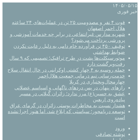
۱۴۰۵/۰۵/۱۵
خبر فوری
فوت ۴ نفر و مصدومیت ۲۵ تن در عملیات‌های ۲۴ ساعته
هلال احمر اصفهان
شهریه مدارس غیرانتفاعی در برابر چه خدمات آموزشی و
پرورشی پرداخت می‌شود؟
توقیف ۴۵۰ تن فرآورده خام دامی به دلیل رعایت نکردن
ضوابط بهداشتی
موتورسیکلت‌ها پشت درِ طرح ترافیک؛ تصمیمی که ۹ سال
رفت‌وبرگشت دارد
حمله روسیه به ۴ چهار کشتی اوکراینی در حال انتقال سلاح
خدمت‌رسانی تیم درمانی جمعیت هلال‌احمر
چهارمحال‌وبختیاری در کربلا
رازهای پنهان در پس دردهای ناگهانی و اسپاسم عضلانی
عشق به حسین(ع) مرز ندارد؛ زائران گیلانی در مسیر
پیاده‌روی اربعین
هشدار نسبت به مخاطرات پوستی زائران در گرمای عراق
توسعه دریامحور؛ سیاستی که ابلاغ شد، اما هنوز اجرا نشده
است
ورود
نوشته تصادفی