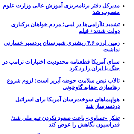
مدیرکل دفتر برنامه‌ریزی آموزش عالی وزارت علوم
منصوب شد
تشدید ناآرامی‌ها در لیبی؛ مردم خواهان برکناری
دولت شدند+ فیلم
زمین لرزه ۴.۶ ریشتری شهرستان بردسیر خسارتی
نداشت
سنای آمریکا قطعنامه محدودیت اختیارات ترامپ در
جنگ با ایران را رد کرد
تالاب نبض سلامت حوضه آبریز است؛ لزوم شروع
رهاسازی حقابه گاوخونی
هواپیماهای سوخت‌رسان آمریکا برای اسرائیل
دردسرساز شد
تفکر «تساوی» باعث صعود نکردن تیم ملی شد/
فدراسیون نگاهش را عوض کند