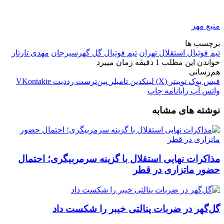
منبع مهر
برچسب ها
تیم فوتبال استقلال تهران
تیم فوتبال گل گهرسیرجان
مهدی تارتار
خواندن این مطلب 1 دقیقه زمان میبرد
هم‌رسانی
فیس بوک
توییتر (X)
لینکدین
‫تامبلر
‫پین‌ترست
‫رددیت
‫VKontakte
واتس آپ
رایانامه
چاپ
نوشته های مشابه
مذاکرات نهایی استقلال با گزینه سرمربیگری؛ احتمال
حضور ماتزاری در قطر
گل‌گهر در ضربات پنالتی خیبر را شکست داد