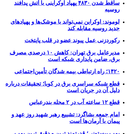
ساقط شدن ۴۸۳۰ پهپاد اوکراینی با آتش پدافند
روسیه
لوموند: اوکراین نمی‌تواند با موشک‌ها و پهپادهای
جدید روسیه مقابله کند
رکوردزنی عمل پیوند عضو در قلب پایتخت
مدیرعامل برق تهران: کاهش ۱۰ درصدی مصرف
برق، ضامن پایداری شبکه است
۱۴۲۰؛ راه ارتباطی بیمه شدگان تأمین‌اجتماعی
قطع شبکه سراسری برق در کوبا؛ تحقیقات درباره
دلیل آن در جریان است
قطع ۱۲ ساعته آب در ۲ محله بندرعباس
امام جمعه بشاگرد: تشییع رهبر شهید روز عهد و
پیمان با آرمان‌ها است
پمپ پیستونی؛ قدرتمند ترین و دقیق‌ ترین پمپ