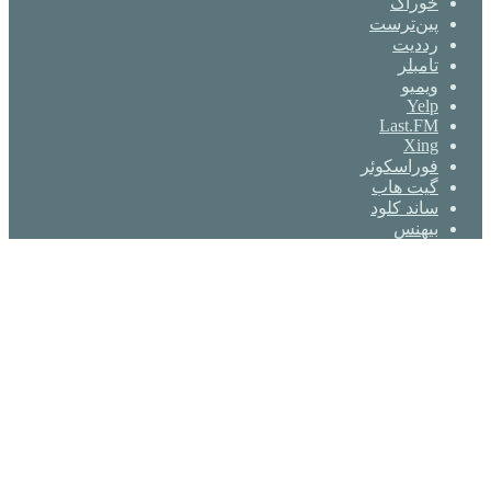
خوراک
‫پین‌ترست
‫رددیت
‫تامبلر
ویمیو
Yelp
Last.FM
Xing
فوراسکوئر
گیت ‌هاب
ساند کلود
بیهنس