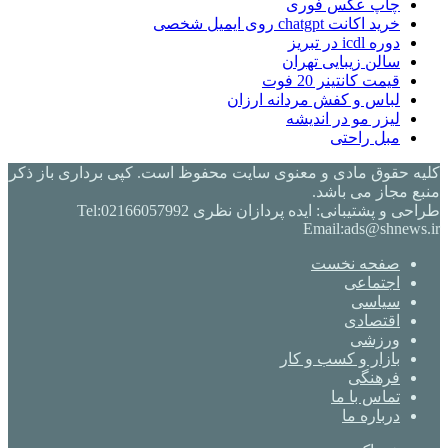
چاپ عکس فوری
خرید اکانت chatgpt روی ایمیل شخصی
دوره icdl در تبریز
سالن زیبایی تهران
قیمت کانتینر 20 فوت
لباس و کفش مردانه ارزان
لیزر مو در اندیشه
مبل راحتی
کلیه حقوق مادی و معنوی سایت محفوظ است. کپی برداری باز ذکر
منبع مجاز می باشد.
طراحی و پشتیبانی: ایده پردازان نظری Tel:02166057992
Email:ads@shnews.ir
صفحه نخست
اجتماعی
سیاسی
اقتصادی
ورزشی
بازار و کسب و کار
فرهنگی
تماس با ما
درباره ما