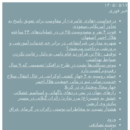
۱۴۰۵/۰۵/۱۷
خبر فوری
درخواست «هادی عامری» از مقاومت برای تعویق پاسخ به
تجاوز آمریکایی-سعودی
فوت ۴ نفر و مصدومیت ۲۵ تن در عملیات‌های ۲۴ ساعته
هلال احمر اصفهان
شهریه مدارس غیرانتفاعی در برابر چه خدمات آموزشی و
پرورشی پرداخت می‌شود؟
توقیف ۴۵۰ تن فرآورده خام دامی به دلیل رعایت نکردن
ضوابط بهداشتی
موتورسیکلت‌ها پشت درِ طرح ترافیک؛ تصمیمی که ۹ سال
رفت‌وبرگشت دارد
حمله روسیه به ۴ چهار کشتی اوکراینی در حال انتقال سلاح
خدمت‌رسانی تیم درمانی جمعیت هلال‌احمر
چهارمحال‌وبختیاری در کربلا
رازهای پنهان در پس دردهای ناگهانی و اسپاسم عضلانی
عشق به حسین(ع) مرز ندارد؛ زائران گیلانی در مسیر
پیاده‌روی اربعین
هشدار نسبت به مخاطرات پوستی زائران در گرمای عراق
ورود
نوشته تصادفی