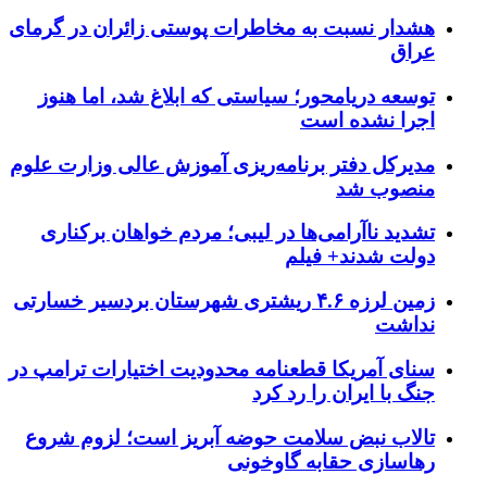
هشدار نسبت به مخاطرات پوستی زائران در گرمای
عراق
توسعه دریامحور؛ سیاستی که ابلاغ شد، اما هنوز
اجرا نشده است
مدیرکل دفتر برنامه‌ریزی آموزش عالی وزارت علوم
منصوب شد
تشدید ناآرامی‌ها در لیبی؛ مردم خواهان برکناری
دولت شدند+ فیلم
زمین لرزه ۴.۶ ریشتری شهرستان بردسیر خسارتی
نداشت
سنای آمریکا قطعنامه محدودیت اختیارات ترامپ در
جنگ با ایران را رد کرد
تالاب نبض سلامت حوضه آبریز است؛ لزوم شروع
رهاسازی حقابه گاوخونی