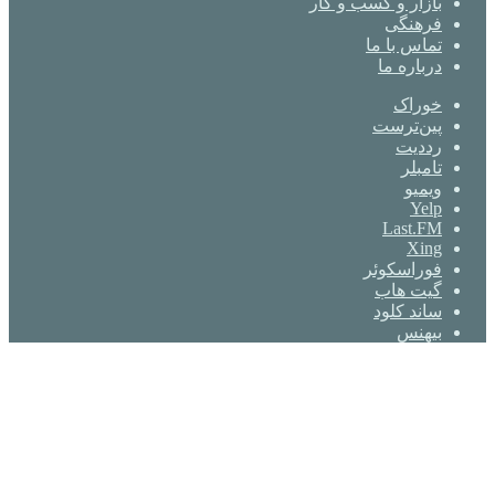
بازار و کسب و کار
فرهنگی
تماس با ما
درباره ما
خوراک
‫پین‌ترست
‫رددیت
‫تامبلر
ویمیو
Yelp
Last.FM
Xing
فوراسکوئر
گیت ‌هاب
ساند کلود
بیهنس