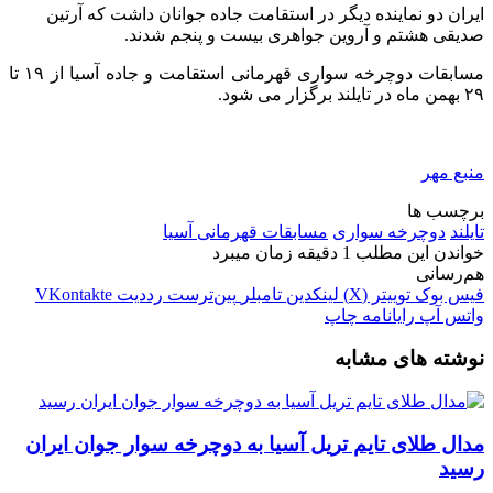
ایران دو نماینده دیگر در استقامت جاده جوانان داشت که آرتین
صدیقی هشتم و آروین جواهری بیست و پنجم شدند.
مسابقات دوچرخه سواری قهرمانی استقامت و جاده آسیا از ۱۹ تا
۲۹ بهمن ماه در تایلند برگزار می شود.
منبع مهر
برچسب ها
تایلند
دوچرخه سواری
مسابقات قهرمانی آسیا
خواندن این مطلب 1 دقیقه زمان میبرد
هم‌رسانی
فیس بوک
توییتر (X)
لینکدین
‫تامبلر
‫پین‌ترست
‫رددیت
‫VKontakte
واتس آپ
رایانامه
چاپ
نوشته های مشابه
مدال طلای تایم تریل آسیا به دوچرخه سوار جوان ایران
رسید