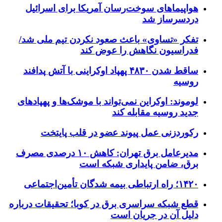
هواپیماهای سوخت‌رسان آمریکا برای اسرائیل
دردسرساز شد
تفکر «تساوی» باعث صعود نکردن تیم ملی شد/
فدراسیون نگاهش را عوض کند
ساقط شدن ۴۸۳۰ پهپاد اوکراینی با آتش پدافند
روسیه
لوموند: اوکراین نمی‌تواند با موشک‌ها و پهپادهای
جدید روسیه مقابله کند
رکوردزنی عمل پیوند عضو در قلب پایتخت
مدیرعامل برق تهران: کاهش ۱۰ درصدی مصرف
برق، ضامن پایداری شبکه است
۱۴۲۰؛ راه ارتباطی بیمه شدگان تأمین‌اجتماعی
قطع شبکه سراسری برق در کوبا؛ تحقیقات درباره
دلیل آن در جریان است