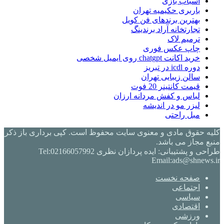
اسباب بازی
باربری حکیمیه تهران
بهترین برندهای فن کویل
تجارتخانه آراد برندینگ
ترمیم لاک
چاپ عکس فوری
خرید اکانت chatgpt روی ایمیل شخصی
دوره icdl در تبریز
سالن زیبایی تهران
قیمت کانتینر 20 فوت
لباس و کفش مردانه ارزان
لیزر مو در اندیشه
مبل راحتی
کلیه حقوق مادی و معنوی سایت محفوظ است. کپی برداری باز ذکر
منبع مجاز می باشد.
طراحی و پشتیبانی: ایده پردازان نظری Tel:02166057992
Email:ads@shnews.ir
صفحه نخست
اجتماعی
سیاسی
اقتصادی
ورزشی