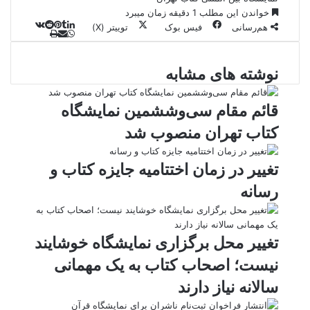
خواندن این مطلب 1 دقیقه زمان میبرد
هم‌رسانی
فیس بوک
توییتر (X)
ل
و
ر
چ
ی
ت
پ
ا
ا
ا
ر
V
ن
ا
ی
ت
ی
د
K
پ
نوشته های مشابه
ا
د
ک
م
o
ن‌
س
ب
ت
ی
آ
ن
د
n
ی
ل
ا
t
ر
پ
ت
قائم مقام سی‌وششمین نمایشگاه
ر
a
م
ن
س
کتاب تهران منصوب شد
k
ه
ت
t
e
تغییر در زمان‌ اختتامیه جایزه کتاب و
رسانه
تغییر محل برگزاری نمایشگاه خوشایند
نیست؛ اصحاب کتاب به یک مهمانی
سالانه نیاز دارند