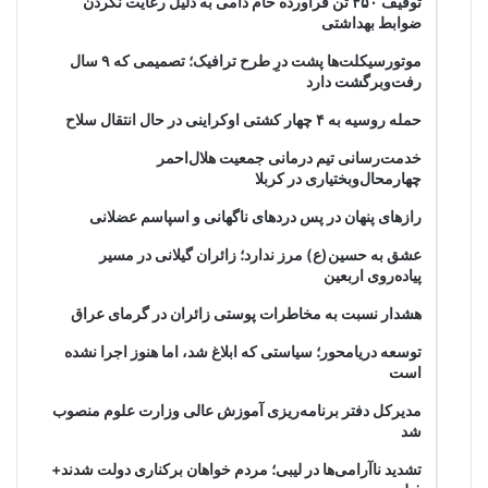
توقیف ۴۵۰ تن فرآورده خام دامی به دلیل رعایت نکردن
ضوابط بهداشتی
موتورسیکلت‌ها پشت درِ طرح ترافیک؛ تصمیمی که ۹ سال
رفت‌وبرگشت دارد
حمله روسیه به ۴ چهار کشتی اوکراینی در حال انتقال سلاح
خدمت‌رسانی تیم درمانی جمعیت هلال‌احمر
چهارمحال‌وبختیاری در کربلا
رازهای پنهان در پس دردهای ناگهانی و اسپاسم عضلانی
عشق به حسین(ع) مرز ندارد؛ زائران گیلانی در مسیر
پیاده‌روی اربعین
هشدار نسبت به مخاطرات پوستی زائران در گرمای عراق
توسعه دریامحور؛ سیاستی که ابلاغ شد، اما هنوز اجرا نشده
است
مدیرکل دفتر برنامه‌ریزی آموزش عالی وزارت علوم منصوب
شد
تشدید ناآرامی‌ها در لیبی؛ مردم خواهان برکناری دولت شدند+