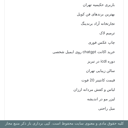
باربری حکیمیه تهران
بهترین برندهای فن کویل
تجارتخانه آراد برندینگ
ترمیم لاک
چاپ عکس فوری
خرید اکانت chatgpt روی ایمیل شخصی
دوره icdl در تبریز
سالن زیبایی تهران
قیمت کانتینر 20 فوت
لباس و کفش مردانه ارزان
لیزر مو در اندیشه
مبل راحتی
کلیه حقوق مادی و معنوی سایت محفوظ است. کپی برداری باز ذکر منبع مجاز