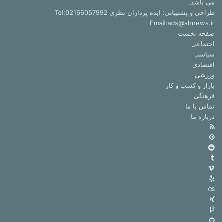
می باشد.
طراحی و پشتیبانی: ایده پردازان نظری Tel:02166057992
Email:ads@shnews.ir
صفحه نخست
اجتماعی
سیاسی
اقتصادی
ورزشی
بازار و کسب و کار
فرهنگی
تماس با ما
درباره ما
خوراک
‫پین‌ترست
‫رددیت
‫تامبلر
ویمیو
Yelp
Last.FM
Xing
فوراسکوئر
گیت