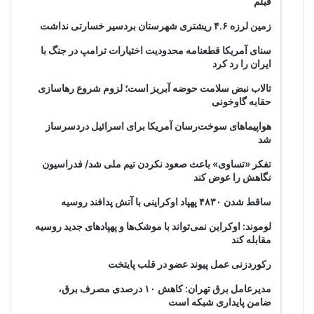
فیلم
زمین لرزه ۴.۶ ریشتری شهرستان بردسیر خسارتی نداشت
سنای آمریکا قطعنامه محدودیت اختیارات ترامپ در جنگ با
ایران را رد کرد
تالاب نبض سلامت حوضه آبریز است؛ لزوم شروع رهاسازی
حقابه گاوخونی
هواپیماهای سوخت‌رسان آمریکا برای اسرائیل دردسرساز
شد
تفکر «تساوی» باعث صعود نکردن تیم ملی شد/ فدراسیون
نگاهش را عوض کند
ساقط شدن ۴۸۳۰ پهپاد اوکراینی با آتش پدافند روسیه
لوموند: اوکراین نمی‌تواند با موشک‌ها و پهپادهای جدید روسیه
مقابله کند
رکوردزنی عمل پیوند عضو در قلب پایتخت
مدیرعامل برق تهران: کاهش ۱۰ درصدی مصرف برق،
ضامن پایداری شبکه است