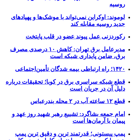
روسیه
لوموند: اوکراین نمی‌تواند با موشک‌ها و پهپادهای
جدید روسیه مقابله کند
رکوردزنی عمل پیوند عضو در قلب پایتخت
مدیرعامل برق تهران: کاهش ۱۰ درصدی مصرف
برق، ضامن پایداری شبکه است
۱۴۲۰؛ راه ارتباطی بیمه شدگان تأمین‌اجتماعی
قطع شبکه سراسری برق در کوبا؛ تحقیقات درباره
دلیل آن در جریان است
قطع ۱۲ ساعته آب در ۲ محله بندرعباس
امام جمعه بشاگرد: تشییع رهبر شهید روز عهد و
پیمان با آرمان‌ها است
پمپ پیستونی؛ قدرتمند ترین و دقیق‌ ترین پمپ