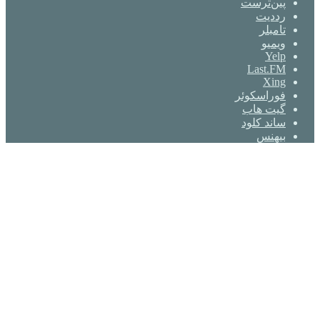
‫پین‌ترست
‫رددیت
‫تامبلر
ویمیو
Yelp
Last.FM
Xing
فوراسکوئر
گیت ‌هاب
ساند کلود
بیهنس