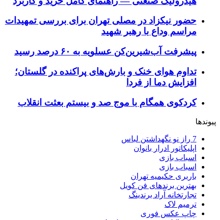
هیدرولیک صنعتی — راهنمای کامل خرید و کاربرد
حضور نیکزاد در مصلی تهران برای بررسی تمهیدات
مراسم وداع با رهبر شهید
پیشرفت آب‌شیرین‌کن عسلویه به ۶۰ درصد رسید
تداوم هوای خنک و بارش‌های پراکنده در گلستان؛
افزایش دما از فردا
کردکوی همگام با موج صد و بیستم بعثت انقلاب
پیوندها
7 راز نو نگهداشتن لباس
اپلیکاتور ادرار بانوان
اسباب بازی
اسباب بازی
باربری حکیمیه تهران
بهترین برندهای فن کویل
تجارتخانه آراد برندینگ
ترمیم لاک
چاپ عکس فوری