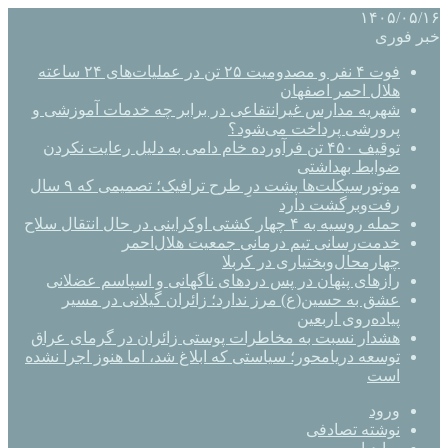
۱۴۰۵/۰۵/۱۶
خبر فوری
فوت ۴ نفر و مصدومیت ۲۵ تن در عملیات‌های ۲۴ ساعته
هلال احمر اصفهان
شهریه مدارس غیرانتفاعی در برابر چه خدمات آموزشی و
پرورشی پرداخت می‌شود؟
توقیف ۴۵۰ تن فرآورده خام دامی به دلیل رعایت نکردن
ضوابط بهداشتی
موتورسیکلت‌ها پشت درِ طرح ترافیک؛ تصمیمی که ۹ سال
رفت‌وبرگشت دارد
حمله روسیه به ۴ چهار کشتی اوکراینی در حال انتقال سلاح
خدمت‌رسانی تیم درمانی جمعیت هلال‌احمر
چهارمحال‌وبختیاری در کربلا
رازهای پنهان در پس دردهای ناگهانی و اسپاسم عضلانی
عشق به حسین(ع) مرز ندارد؛ زائران گیلانی در مسیر
پیاده‌روی اربعین
هشدار نسبت به مخاطرات پوستی زائران در گرمای عراق
توسعه دریامحور؛ سیاستی که ابلاغ شد، اما هنوز اجرا نشده
است
ورود
نوشته تصادفی