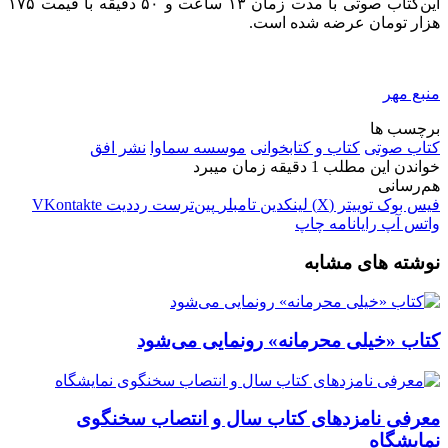
این‌کتاب صوتی با مدت زمان ۱۳ ساعت و ۵۰ دقیقه با قیمت ۱۷۵
هزار تومان عرضه شده است.
منبع مهر
برچسب ها
کتاب صوتی
کتاب و کتابخوانی
موسسه سماوا
نشر افق
خواندن این مطلب 1 دقیقه زمان میبرد
هم‌رسانی
فیس بوک
توییتر (X)
لینکدین
‫تامبلر
‫پین‌ترست
‫رددیت
‫VKontakte
واتس آپ
رایانامه
چاپ
نوشته های مشابه
کتاب «خیلی محرمانه» رونمایی می‌شود
معرفی نامزدهای کتاب سال و انتصاب سخنگوی
نمایشگاه