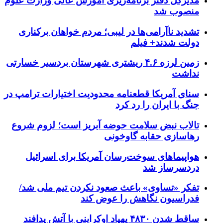
مدیرکل دفتر برنامه‌ریزی آموزش عالی وزارت علوم
منصوب شد
تشدید ناآرامی‌ها در لیبی؛ مردم خواهان برکناری
دولت شدند+ فیلم
زمین لرزه ۴.۶ ریشتری شهرستان بردسیر خسارتی
نداشت
سنای آمریکا قطعنامه محدودیت اختیارات ترامپ در
جنگ با ایران را رد کرد
تالاب نبض سلامت حوضه آبریز است؛ لزوم شروع
رهاسازی حقابه گاوخونی
هواپیماهای سوخت‌رسان آمریکا برای اسرائیل
دردسرساز شد
تفکر «تساوی» باعث صعود نکردن تیم ملی شد/
فدراسیون نگاهش را عوض کند
ساقط شدن ۴۸۳۰ پهپاد اوکراینی با آتش پدافند