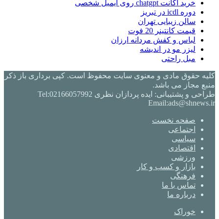
خرید اکانت chatgpt روی ایمیل شخصی
دوره icdl در تبریز
سالن زیبایی تهران
قیمت کانتینر 20 فوت
لباس و کفش مردانه ارزان
لیزر مو در اندیشه
مبل راحتی
کلیه حقوق مادی و معنوی سایت محفوظ است. کپی برداری باز ذکر
منبع مجاز می باشد.
طراحی و پشتیبانی: ایده پردازان نظری Tel:02166057992
Email:ads@shnews.ir
صفحه نخست
اجتماعی
سیاسی
اقتصادی
ورزشی
بازار و کسب و کار
فرهنگی
تماس با ما
درباره ما
خوراک