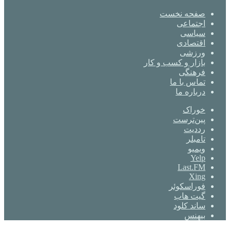
صفحه نخست
اجتماعی
سیاسی
اقتصادی
ورزشی
بازار و کسب و کار
فرهنگی
تماس با ما
درباره ما
خوراک
‫پین‌ترست
‫رددیت
‫تامبلر
ویمیو
Yelp
Last.FM
Xing
فوراسکوئر
گیت ‌هاب
ساند کلود
بیهنس