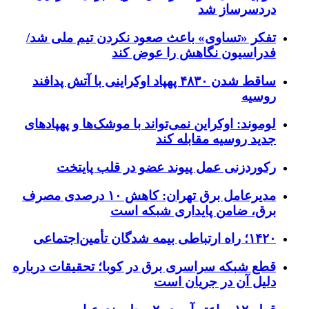
دردسرساز شد
تفکر «تساوی» باعث صعود نکردن تیم ملی شد/
فدراسیون نگاهش را عوض کند
ساقط شدن ۴۸۳۰ پهپاد اوکراینی با آتش پدافند
روسیه
لوموند: اوکراین نمی‌تواند با موشک‌ها و پهپادهای
جدید روسیه مقابله کند
رکوردزنی عمل پیوند عضو در قلب پایتخت
مدیرعامل برق تهران: کاهش ۱۰ درصدی مصرف
برق، ضامن پایداری شبکه است
۱۴۲۰؛ راه ارتباطی بیمه شدگان تأمین‌اجتماعی
قطع شبکه سراسری برق در کوبا؛ تحقیقات درباره
دلیل آن در جریان است