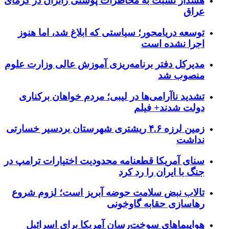
هشدار نسبت به مخاطرات پوستی زائران در گرمای
عراق
توسعه دریامحور؛ سیاستی که ابلاغ شد، اما هنوز
اجرا نشده است
مدیرکل دفتر برنامه‌ریزی آموزش عالی وزارت علوم
منصوب شد
تشدید ناآرامی‌ها در لیبی؛ مردم خواهان برکناری
دولت شدند+ فیلم
زمین لرزه ۴.۶ ریشتری شهرستان بردسیر خسارتی
نداشت
سنای آمریکا قطعنامه محدودیت اختیارات ترامپ در
جنگ با ایران را رد کرد
تالاب نبض سلامت حوضه آبریز است؛ لزوم شروع
رهاسازی حقابه گاوخونی
هواپیماهای سوخت‌رسان آمریکا برای اسرائیل