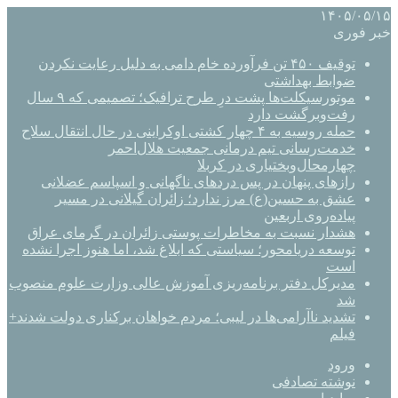
۱۴۰۵/۰۵/۱۵
خبر فوری
توقیف ۴۵۰ تن فرآورده خام دامی به دلیل رعایت نکردن
ضوابط بهداشتی
موتورسیکلت‌ها پشت درِ طرح ترافیک؛ تصمیمی که ۹ سال
رفت‌وبرگشت دارد
حمله روسیه به ۴ چهار کشتی اوکراینی در حال انتقال سلاح
خدمت‌رسانی تیم درمانی جمعیت هلال‌احمر
چهارمحال‌وبختیاری در کربلا
رازهای پنهان در پس دردهای ناگهانی و اسپاسم عضلانی
عشق به حسین(ع) مرز ندارد؛ زائران گیلانی در مسیر
پیاده‌روی اربعین
هشدار نسبت به مخاطرات پوستی زائران در گرمای عراق
توسعه دریامحور؛ سیاستی که ابلاغ شد، اما هنوز اجرا نشده
است
مدیرکل دفتر برنامه‌ریزی آموزش عالی وزارت علوم منصوب
شد
تشدید ناآرامی‌ها در لیبی؛ مردم خواهان برکناری دولت شدند+
فیلم
ورود
نوشته تصادفی