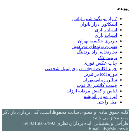
پیوندها
7 راز نو نگهداشتن لباس
اپلیکاتور ادرار بانوان
اسباب بازی
اسباب بازی
باربری حکیمیه تهران
بهترین برندهای فن کویل
تجارتخانه آراد برندینگ
ترمیم لاک
چاپ عکس فوری
خرید اکانت chatgpt روی ایمیل شخصی
دوره icdl در تبریز
سالن زیبایی تهران
قیمت کانتینر 20 فوت
لباس و کفش مردانه ارزان
لیزر مو در اندیشه
مبل راحتی
کلیه حقوق مادی و معنوی سایت محفوظ است. کپی برداری باز ذکر
منبع مجاز می باشد.
طراحی و پشتیبانی: ایده پردازان نظری Tel:02166057992
Email:ads@shnews.ir