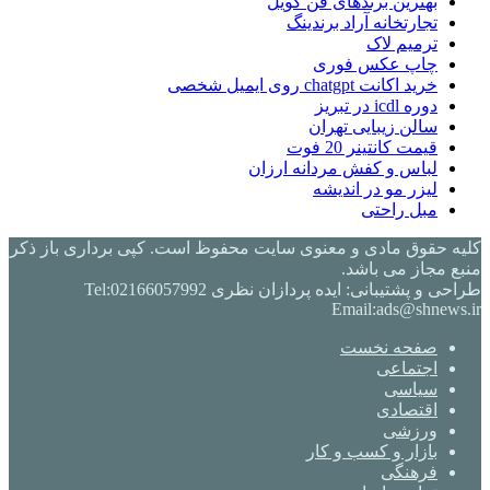
بهترین برندهای فن کویل
تجارتخانه آراد برندینگ
ترمیم لاک
چاپ عکس فوری
خرید اکانت chatgpt روی ایمیل شخصی
دوره icdl در تبریز
سالن زیبایی تهران
قیمت کانتینر 20 فوت
لباس و کفش مردانه ارزان
لیزر مو در اندیشه
مبل راحتی
کلیه حقوق مادی و معنوی سایت محفوظ است. کپی برداری باز ذکر
منبع مجاز می باشد.
طراحی و پشتیبانی: ایده پردازان نظری Tel:02166057992
Email:ads@shnews.ir
صفحه نخست
اجتماعی
سیاسی
اقتصادی
ورزشی
بازار و کسب و کار
فرهنگی