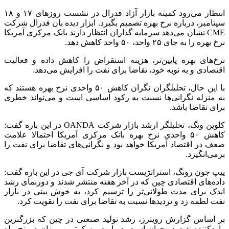
انتظار می‌رود کمیته بازار آزاد فدرال در نشست روزهای ۱۷ و ۱۸
سپتامبر، درباره نرخ بهره تصمیم بگیرد. ابزار دیده بان فدرال شرکت
CME‌ نشان می‌دهد سرمایه گذاران انتظار دارند بانک مرکزی آمریکا
نرخ بهره را به جای ۲۵ واحد، ۵۰ واحد کاهش دهد.
نرخ‌های بهره پایین‌تر، هزینه استقراض را کاهش داده و فعالیت
اقتصادی و به نوبه خود، تقاضا برای نفت را افزایش می‌دهد.
با این حال، تحلیلگران نگران کاهش ۵۰ واحدی نرخ بهره هستند که
به منزله نگرانی‌ها نسبت به رکود اساسی است و می‌تواند خطری
برای تقاضا باشد.
کلوین ونگ، تحلیلگر ارشد بازار شرکت OANDA در این باره گفت:
کاهش ۵۰ واحدی نرخ بهره بانک مرکزی آمریکا احتمالا علامت
ضعف در اقتصاد آمریکا خواهد بود و نگرانی‌های تقاضا برای نفت را
برمی‌انگیزد.
ییپ جون رونگ، استراتژیست بازار شرکت آی جی در این باره گفت:
داده‌های اقتصادی چین که در آخر هفته منتشر شدند و دورنمای رشد
اندک برای مدت طولانی‌تر را ترسیم کرد، به خوش بینی در بازار
نفت لطمه زد و تردیدها نسبت به تقاضا برای نفت را تقویت کرد.
بر اساس گزارش رویترز، رشد تولید صنعتی در چین که بزرگترین
واردکننده نفت در جهان است، در اوت، به کمترین میزان در پنج ماه