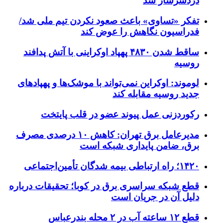
دردسرساز شد
تفکر «تساوی» باعث صعود نکردن تیم ملی شد/
فدراسیون نگاهش را عوض کند
ساقط شدن ۴۸۳۰ پهپاد اوکراینی با آتش پدافند
روسیه
لوموند: اوکراین نمی‌تواند با موشک‌ها و پهپادهای
جدید روسیه مقابله کند
رکوردزنی عمل پیوند عضو در قلب پایتخت
مدیرعامل برق تهران: کاهش ۱۰ درصدی مصرف
برق، ضامن پایداری شبکه است
۱۴۲۰؛ راه ارتباطی بیمه شدگان تأمین‌اجتماعی
قطع شبکه سراسری برق در کوبا؛ تحقیقات درباره
دلیل آن در جریان است
قطع ۱۲ ساعته آب در ۲ محله بندرعباس