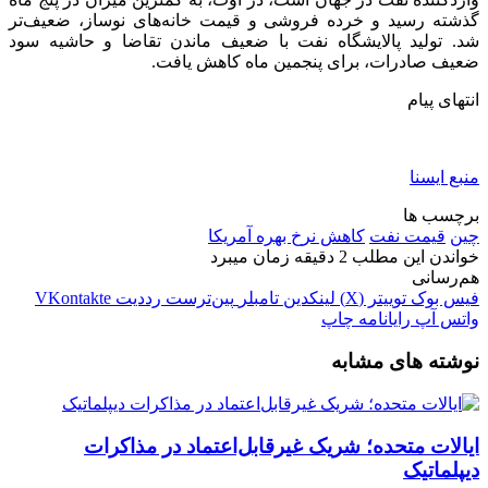
گذشته رسید و خرده فروشی و قیمت خانه‌های نوساز، ضعیف‌تر
شد. تولید پالایشگاه نفت با ضعیف ماندن تقاضا و حاشیه سود
ضعیف صادرات، برای پنجمین ماه کاهش یافت.
انتهای پیام
منبع ایسنا
برچسب ها
چین
قيمت نفت
کاهش نرخ بهره آمریکا
خواندن این مطلب 2 دقیقه زمان میبرد
هم‌رسانی
فیس بوک
توییتر (X)
لینکدین
‫تامبلر
‫پین‌ترست
‫رددیت
‫VKontakte
واتس آپ
رایانامه
چاپ
نوشته های مشابه
ایالات متحده؛ شریک غیرقابل‌اعتماد در مذاکرات
دیپلماتیک