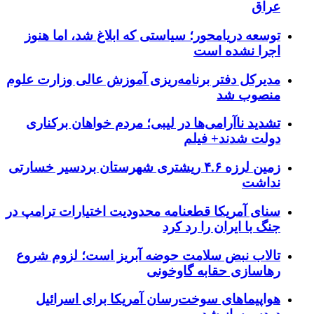
عراق
توسعه دریامحور؛ سیاستی که ابلاغ شد، اما هنوز
اجرا نشده است
مدیرکل دفتر برنامه‌ریزی آموزش عالی وزارت علوم
منصوب شد
تشدید ناآرامی‌ها در لیبی؛ مردم خواهان برکناری
دولت شدند+ فیلم
زمین لرزه ۴.۶ ریشتری شهرستان بردسیر خسارتی
نداشت
سنای آمریکا قطعنامه محدودیت اختیارات ترامپ در
جنگ با ایران را رد کرد
تالاب نبض سلامت حوضه آبریز است؛ لزوم شروع
رهاسازی حقابه گاوخونی
هواپیماهای سوخت‌رسان آمریکا برای اسرائیل