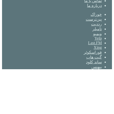
تماس با ما
درباره ما
خوراک
‫پین‌ترست
‫رددیت
‫تامبلر
ویمیو
Yelp
Last.FM
Xing
فوراسکوئر
گیت ‌هاب
ساند کلود
بیهنس