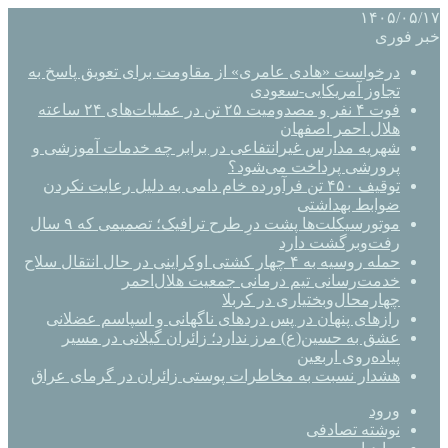
۱۴۰۵/۰۵/۱۷
خبر فوری
درخواست «هادی عامری» از مقاومت برای تعویق پاسخ به
تجاوز آمریکایی-سعودی
فوت ۴ نفر و مصدومیت ۲۵ تن در عملیات‌های ۲۴ ساعته
هلال احمر اصفهان
شهریه مدارس غیرانتفاعی در برابر چه خدمات آموزشی و
پرورشی پرداخت می‌شود؟
توقیف ۴۵۰ تن فرآورده خام دامی به دلیل رعایت نکردن
ضوابط بهداشتی
موتورسیکلت‌ها پشت درِ طرح ترافیک؛ تصمیمی که ۹ سال
رفت‌وبرگشت دارد
حمله روسیه به ۴ چهار کشتی اوکراینی در حال انتقال سلاح
خدمت‌رسانی تیم درمانی جمعیت هلال‌احمر
چهارمحال‌وبختیاری در کربلا
رازهای پنهان در پس دردهای ناگهانی و اسپاسم عضلانی
عشق به حسین(ع) مرز ندارد؛ زائران گیلانی در مسیر
پیاده‌روی اربعین
هشدار نسبت به مخاطرات پوستی زائران در گرمای عراق
ورود
نوشته تصادفی