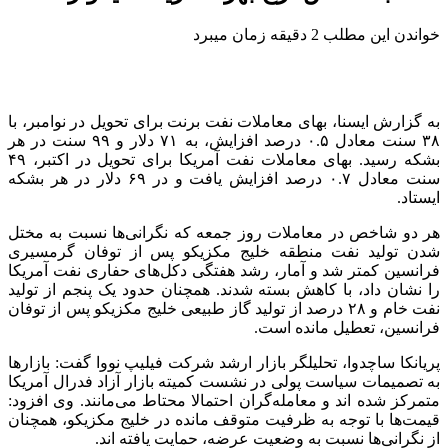
خواندن این مطلب 2 دقیقه زمان میبرد
به گزارش ایسنا، بهای معاملات نفت برنت برای تحویل در نوامبر، با
۳۸ سنت معادل ۰.۵ درصد افزایش، به ۷۱ دلار و ۹۹ سنت در هر
بشکه رسید. بهای معاملات نفت آمریکا برای تحویل در اکتبر، ۴۹
سنت معادل ۰.۷ درصد افزایش یافت و در ۶۹ دلار در هر بشکه
ایستاد.
هر دو شاخص در معاملات روز جمعه که نگرانی‌ها نسبت به مختل
شدن تولید نفت منطقه خلیج مکزیکو پس از توفان گرمسیری
فرانسین کمتر شد و آمار، رشد هفتگی دکل‌های حفاری نفت آمریکا
را نشان داد، با کاهش بسته شدند. همچنان حدود یک پنجم از تولید
نفت خام و ۲۸ درصد از تولید گاز طبیعی خلیج مکزیکو پس از توفان
فرانسین، تعطیل مانده است.
پریانکا ساچدوا، تحلیلگر بازار ارشد شرکت فیلیپ نووا گفت: بازارها
به تصمیمات سیاست پولی در نشست کمیته بازار آزاد فدرال آمریکا
متمرکز شده اند و معامله‌گران احتمالا محتاط می‌مانند. وی افزود:
قیمت‌ها با توجه به ظرفیت متوقف مانده در خلیج مکزیکو، همچنان
از نگرانی‌ها نسبت به وضعیت عرضه، حمایت یافته اند.