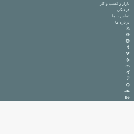
بازار و کسب و کار
فرهنگی
تماس با ما
درباره ما
خوراک
‫پین‌ترست
‫رددیت
‫تامبلر
ویمیو
Yelp
Last.FM
Xing
فوراسکوئر
گیت
‌هاب
ساند
کلود
بیهنس