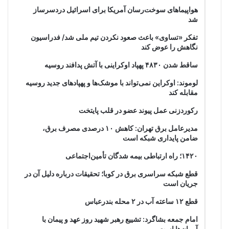
هواپیماهای سوخت‌رسان آمریکا برای اسرائیل دردسرساز
شد
تفکر «تساوی» باعث صعود نکردن تیم ملی شد/ فدراسیون
نگاهش را عوض کند
ساقط شدن ۴۸۳۰ پهپاد اوکراینی با آتش پدافند روسیه
لوموند: اوکراین نمی‌تواند با موشک‌ها و پهپادهای جدید روسیه
مقابله کند
رکوردزنی عمل پیوند عضو در قلب پایتخت
مدیرعامل برق تهران: کاهش ۱۰ درصدی مصرف برق،
ضامن پایداری شبکه است
۱۴۲۰؛ راه ارتباطی بیمه شدگان تأمین‌اجتماعی
قطع شبکه سراسری برق در کوبا؛ تحقیقات درباره دلیل آن در
جریان است
قطع ۱۲ ساعته آب در ۲ محله بندرعباس
امام جمعه بشاگرد: تشییع رهبر شهید روز عهد و پیمان با
آرمان‌ها است