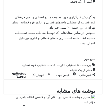
کمتر از یک دقیقه
به گزارش
خبرگزاری مهر
، معاونت منابع انسانی و امور فرهنگی
قوه قضائیه از تعطیلی واحدهای قضائی و اداری قوه قضائیه استان
تهران در روز شنبه ۲۰ بهمن خبر داد.
همچنین در سایر استان‌هایی که توسط مقامات محلی تصمیمات
مشابه اتخاذ شده است در واحدهای قضائی و اداری نیز قابل
اعمال است
منبع مهر
برچسب ها
تعطیلی ادارات
خدمات قضایی
قوه قضاییه
کمتر از یک دقیقه
هم‌رسانی
فیس بوک
توییتر (X)
ل
و
ر
چ
ی
ت
پ
ا
ا
ا
ر
V
ن
ا
ی
ت
ی
د
K
پ
نوشته های مشابه
ا
د
ک
م
o
ن‌
س
ب
ت
ی
آ
ن
د
n
ی
ل
ا
t
ر
پ
ت
ر
a
م
ن
س