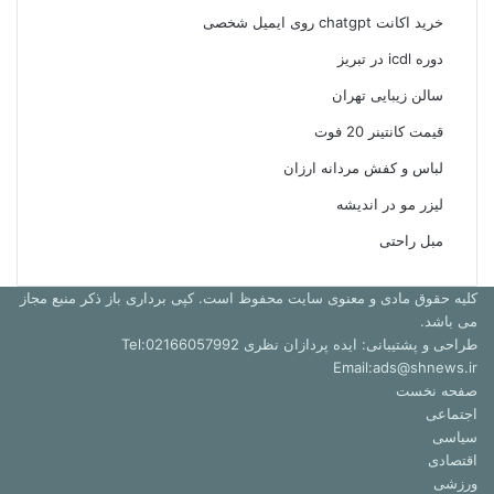
خرید اکانت chatgpt روی ایمیل شخصی
دوره icdl در تبریز
سالن زیبایی تهران
قیمت کانتینر 20 فوت
لباس و کفش مردانه ارزان
لیزر مو در اندیشه
مبل راحتی
کلیه حقوق مادی و معنوی سایت محفوظ است. کپی برداری باز ذکر منبع مجاز
می باشد.
طراحی و پشتیبانی: ایده پردازان نظری Tel:02166057992
Email:ads@shnews.ir
صفحه نخست
اجتماعی
سیاسی
اقتصادی
ورزشی