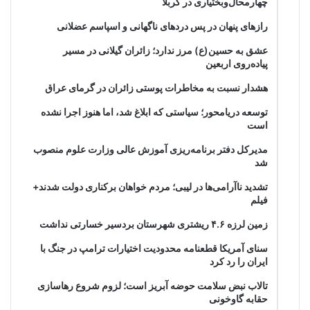
چهارمحال‌وبختیاری در کربلا
رازهای پنهان در پس دردهای ناگهانی و اسپاسم عضلانی
عشق به حسین(ع) مرز ندارد؛ زائران گیلانی در مسیر
پیاده‌روی اربعین
هشدار نسبت به مخاطرات پوستی زائران در گرمای عراق
توسعه دریامحور؛ سیاستی که ابلاغ شد، اما هنوز اجرا نشده
است
مدیرکل دفتر برنامه‌ریزی آموزش عالی وزارت علوم منصوب
شد
تشدید ناآرامی‌ها در لیبی؛ مردم خواهان برکناری دولت شدند+
فیلم
زمین لرزه ۴.۶ ریشتری شهرستان بردسیر خسارتی نداشت
سنای آمریکا قطعنامه محدودیت اختیارات ترامپ در جنگ با
ایران را رد کرد
تالاب نبض سلامت حوضه آبریز است؛ لزوم شروع رهاسازی
حقابه گاوخونی