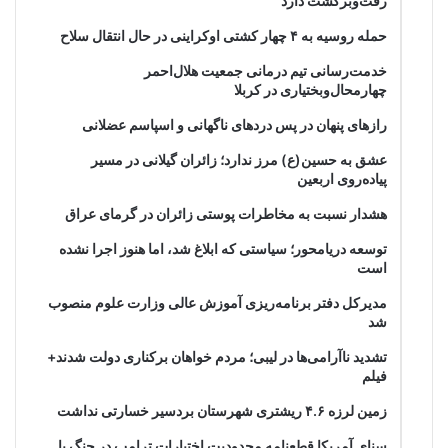
رفت‌وبرگشت دارد
حمله روسیه به ۴ چهار کشتی اوکراینی در حال انتقال سلاح
خدمت‌رسانی تیم درمانی جمعیت هلال‌احمر
چهارمحال‌وبختیاری در کربلا
رازهای پنهان در پس دردهای ناگهانی و اسپاسم عضلانی
عشق به حسین(ع) مرز ندارد؛ زائران گیلانی در مسیر
پیاده‌روی اربعین
هشدار نسبت به مخاطرات پوستی زائران در گرمای عراق
توسعه دریامحور؛ سیاستی که ابلاغ شد، اما هنوز اجرا نشده
است
مدیرکل دفتر برنامه‌ریزی آموزش عالی وزارت علوم منصوب
شد
تشدید ناآرامی‌ها در لیبی؛ مردم خواهان برکناری دولت شدند+
فیلم
زمین لرزه ۴.۶ ریشتری شهرستان بردسیر خسارتی نداشت
سنای آمریکا قطعنامه محدودیت اختیارات ترامپ در جنگ با