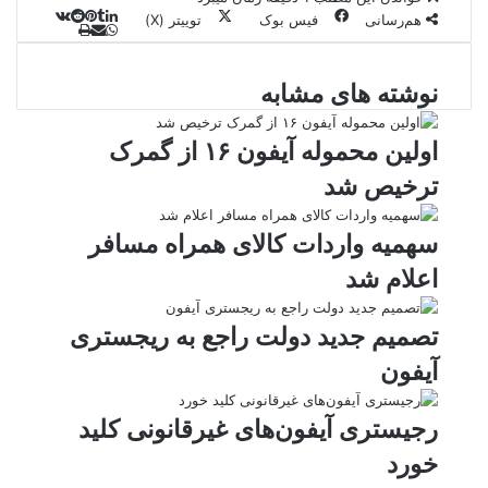
هم‌رسانی
فیس بوک
توییتر (X)
ل
و
ر
چ
ی
ت
پ
ا
ا
ا
ر
V
ن
ا
ی
ت
ی
د
K
پ
نوشته های مشابه
ا
د
ک
م
o
ن‌
س
ب
ت
ی
آ
ن
د
n
ی
ل
ا
t
ر
پ
ت
اولین محموله آیفون ۱۶ از گمرک
ر
a
م
ن
س
ترخیص شد
k
ه
ت
t
e
سهمیه واردات کالای همراه مسافر
اعلام شد
تصمیم جدید دولت راجع به ریجستری
آیفون
رجیستری آیفون‌های غیرقانونی کلید
خورد