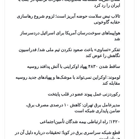
ایران را رد کرد
تالاب نبض سلامت حوضه آبریز است؛ لزوم شروع رهاسازی
حقابه گاوخونی
هواپیماهای سوخت‌رسان آمریکا برای اسرائیل دردسرساز
شد
تفکر «تساوی» باعث صعود نکردن تیم ملی شد/ فدراسیون
نگاهش را عوض کند
ساقط شدن ۴۸۳۰ پهپاد اوکراینی با آتش پدافند روسیه
لوموند: اوکراین نمی‌تواند با موشک‌ها و پهپادهای جدید روسیه
مقابله کند
رکوردزنی عمل پیوند عضو در قلب پایتخت
مدیرعامل برق تهران: کاهش ۱۰ درصدی مصرف برق،
ضامن پایداری شبکه است
۱۴۲۰؛ راه ارتباطی بیمه شدگان تأمین‌اجتماعی
قطع شبکه سراسری برق در کوبا؛ تحقیقات درباره دلیل آن در
جریان است