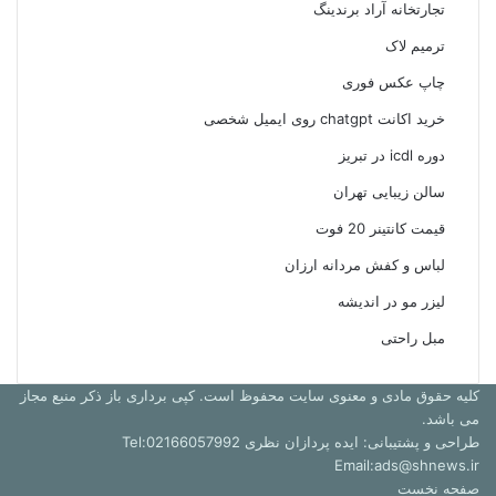
تجارتخانه آراد برندینگ
ترمیم لاک
چاپ عکس فوری
خرید اکانت chatgpt روی ایمیل شخصی
دوره icdl در تبریز
سالن زیبایی تهران
قیمت کانتینر 20 فوت
لباس و کفش مردانه ارزان
لیزر مو در اندیشه
مبل راحتی
کلیه حقوق مادی و معنوی سایت محفوظ است. کپی برداری باز ذکر منبع مجاز
می باشد.
طراحی و پشتیبانی: ایده پردازان نظری Tel:02166057992
Email:ads@shnews.ir
صفحه نخست