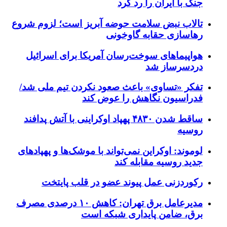
جنگ با ایران را رد کرد
تالاب نبض سلامت حوضه آبریز است؛ لزوم شروع
رهاسازی حقابه گاوخونی
هواپیماهای سوخت‌رسان آمریکا برای اسرائیل
دردسرساز شد
تفکر «تساوی» باعث صعود نکردن تیم ملی شد/
فدراسیون نگاهش را عوض کند
ساقط شدن ۴۸۳۰ پهپاد اوکراینی با آتش پدافند
روسیه
لوموند: اوکراین نمی‌تواند با موشک‌ها و پهپادهای
جدید روسیه مقابله کند
رکوردزنی عمل پیوند عضو در قلب پایتخت
مدیرعامل برق تهران: کاهش ۱۰ درصدی مصرف
برق، ضامن پایداری شبکه است