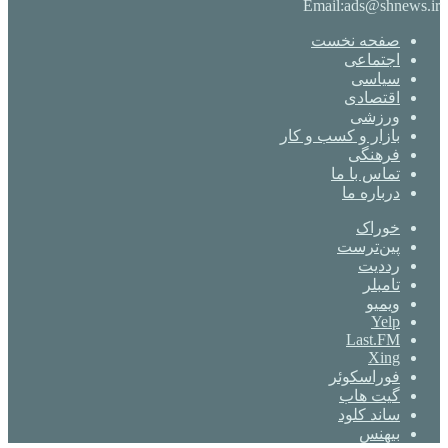
Email:ads@shnews.ir
صفحه نخست
اجتماعی
سیاسی
اقتصادی
ورزشی
بازار و کسب و کار
فرهنگی
تماس با ما
درباره ما
خوراک
‫پین‌ترست
‫رددیت
‫تامبلر
ویمیو
Yelp
Last.FM
Xing
فوراسکوئر
گیت ‌هاب
ساند کلود
بیهنس