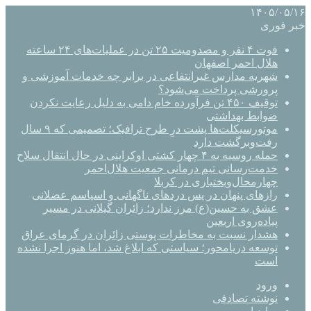
۱۴۰۵/۰۵/۱۶
خبر فوری
فوت ۴ نفر و مصدومیت ۲۵ تن در عملیات‌های ۲۴ ساعته
هلال احمر اصفهان
شهریه مدارس غیرانتفاعی در برابر چه خدمات آموزشی و
پرورشی پرداخت می‌شود؟
توقیف ۴۵۰ تن فرآورده خام دامی به دلیل رعایت نکردن
ضوابط بهداشتی
موتورسیکلت‌ها پشت درِ طرح ترافیک؛ تصمیمی که ۹ سال
رفت‌وبرگشت دارد
حمله روسیه به ۴ چهار کشتی اوکراینی در حال انتقال سلاح
خدمت‌رسانی تیم درمانی جمعیت هلال‌احمر
چهارمحال‌وبختیاری در کربلا
رازهای پنهان در پس دردهای ناگهانی و اسپاسم عضلانی
عشق به حسین(ع) مرز ندارد؛ زائران گیلانی در مسیر
پیاده‌روی اربعین
هشدار نسبت به مخاطرات پوستی زائران در گرمای عراق
توسعه دریامحور؛ سیاستی که ابلاغ شد، اما هنوز اجرا نشده
است
ورود
نوشته تصادفی