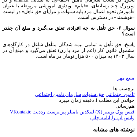
سربرگ چند رسانه‌ای، «فیلم»، ویدئوی آموزشی مربوطه با عنوان
«آموزش نحوه اعمال مزد پایه سنوات و مزایای حق تأهل» در لیست
«هوشمند» در دسترس است.
سوال ۶- حق تأهل به چه افرادی تعلق می‌گیرد و مبلغ آن چقدر
است؟
پاسخ: حق تأهل به تمامی بیمه شدگان متأهل شاغل در کارگاه‌های
مشمول قانون کار (اعم از مرد یا زن) تعلق می‌گیرد و مبلغ آن در
سال ۱۴۰۳ به میزان ۵۰۰ هزار تومان در ماه است.
منبع مهر
برچسب ها
تامین اجتماعی
حق سنوات
سازمان تامین اجتماعی
خواندن این مطلب 1 دقیقه زمان میبرد
هم‌رسانی
فیس بوک
توییتر (X)
لینکدین
‫تامبلر
‫پین‌ترست
‫رددیت
‫VKontakte
واتس آپ
رایانامه
چاپ
نوشته های مشابه