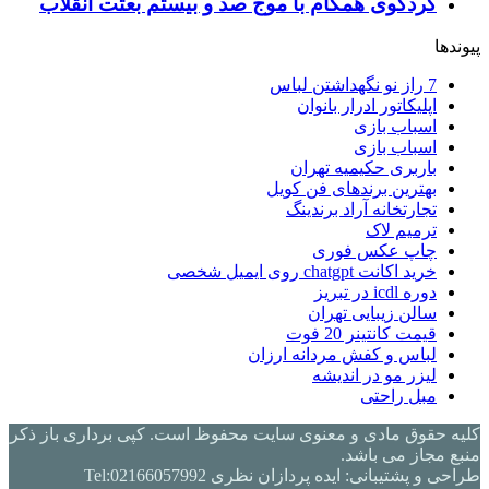
کردکوی همگام با موج صد و بیستم بعثت انقلاب
پیوندها
7 راز نو نگهداشتن لباس
اپلیکاتور ادرار بانوان
اسباب بازی
اسباب بازی
باربری حکیمیه تهران
بهترین برندهای فن کویل
تجارتخانه آراد برندینگ
ترمیم لاک
چاپ عکس فوری
خرید اکانت chatgpt روی ایمیل شخصی
دوره icdl در تبریز
سالن زیبایی تهران
قیمت کانتینر 20 فوت
لباس و کفش مردانه ارزان
لیزر مو در اندیشه
مبل راحتی
کلیه حقوق مادی و معنوی سایت محفوظ است. کپی برداری باز ذکر
منبع مجاز می باشد.
طراحی و پشتیبانی: ایده پردازان نظری Tel:02166057992