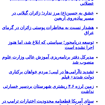
عضلانی
عشق به حسین(ع) مرز ندارد؛ زائران گیلانی در
مسیر پیاده‌روی اربعین
هشدار نسبت به مخاطرات پوستی زائران در گرمای
عراق
توسعه دریامحور؛ سیاستی که ابلاغ شد، اما هنوز
اجرا نشده است
مدیرکل دفتر برنامه‌ریزی آموزش عالی وزارت علوم
منصوب شد
تشدید ناآرامی‌ها در لیبی؛ مردم خواهان برکناری
دولت شدند+ فیلم
زمین لرزه ۴.۶ ریشتری شهرستان بردسیر خسارتی
نداشت
سنای آمریکا قطعنامه محدودیت اختیارات ترامپ در