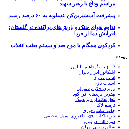
مراسم وداع با رهبر شهید
پیشرفت آب‌شیرین‌کن عسلویه به ۶۰ درصد رسید
تداوم هوای خنک و بارش‌های پراکنده در گلستان؛
افزایش دما از فردا
کردکوی همگام با موج صد و بیستم بعثت انقلاب
پیوندها
7 راز نو نگهداشتن لباس
اپلیکاتور ادرار بانوان
اسباب بازی
اسباب بازی
باربری حکیمیه تهران
بهترین برندهای فن کویل
تجارتخانه آراد برندینگ
ترمیم لاک
چاپ عکس فوری
خرید اکانت chatgpt روی ایمیل شخصی
دوره icdl در تبریز
سالن زیبایی تهران