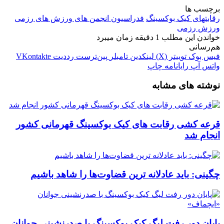
برچسب ها
رقابتهای کیک بوکسینگ
فدراسیون انجمن های ورزش های رزمی
ورزش رزمی
خواندن این مطلب 1 دقیقه زمان میبرد
هم‌رسانی
فیس بوک
توییتر (X)
لینکدین
‫تامبلر
‫پین‌ترست
‫رددیت
‫VKontakte
واتس آپ
رایانامه
چاپ
نوشته های مشابه
قرعه کشی رقابت های کیک بوکسینگ قهرمانی کشور
انجام شد
چگینی: باید عادلانه ترین قضاوت‌ها را شاهد باشیم
پایان دور رفت لیگ کیک بوکسینگ با صدرنشینی جوانان