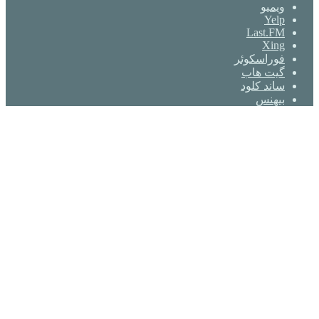
ویمیو
Yelp
Last.FM
Xing
فوراسکوئر
گیت ‌هاب
ساند کلود
بیهنس