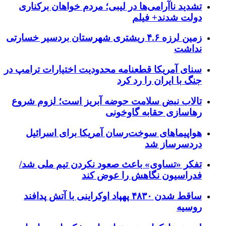
تشدید ناآرامی‌ها در لیبی؛ مردم خواهان برکناری
دولت شدند+ فیلم
زمین لرزه ۴.۶ ریشتری شهرستان بردسیر خسارتی
نداشت
سنای آمریکا قطعنامه محدودیت اختیارات ترامپ در
جنگ با ایران را رد کرد
تالاب نبض سلامت حوضه آبریز است؛ لزوم شروع
رهاسازی حقابه گاوخونی
هواپیماهای سوخت‌رسان آمریکا برای اسرائیل
دردسرساز شد
تفکر «تساوی» باعث صعود نکردن تیم ملی شد/
فدراسیون نگاهش را عوض کند
ساقط شدن ۴۸۳۰ پهپاد اوکراینی با آتش پدافند
روسیه