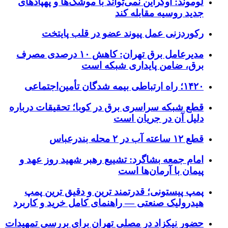
لوموند: اوکراین نمی‌تواند با موشک‌ها و پهپادهای
جدید روسیه مقابله کند
رکوردزنی عمل پیوند عضو در قلب پایتخت
مدیرعامل برق تهران: کاهش ۱۰ درصدی مصرف
برق، ضامن پایداری شبکه است
۱۴۲۰؛ راه ارتباطی بیمه شدگان تأمین‌اجتماعی
قطع شبکه سراسری برق در کوبا؛ تحقیقات درباره
دلیل آن در جریان است
قطع ۱۲ ساعته آب در ۲ محله بندرعباس
امام جمعه بشاگرد: تشییع رهبر شهید روز عهد و
پیمان با آرمان‌ها است
پمپ پیستونی؛ قدرتمند ترین و دقیق‌ ترین پمپ
هیدرولیک صنعتی — راهنمای کامل خرید و کاربرد
حضور نیکزاد در مصلی تهران برای بررسی تمهیدات