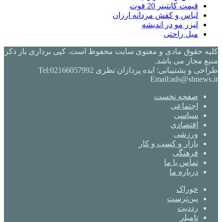
قیمت کانتینر 20 فوت
لباس و کفش مردانه ارزان
لیزر مو در اندیشه
مبل راحتی
کلیه حقوق مادی و معنوی سایت محفوظ است. کپی برداری باز ذکر
منبع مجاز می باشد.
طراحی و پشتیبانی: ایده پردازان نظری Tel:02166057992
Email:ads@shnews.ir
صفحه نخست
اجتماعی
سیاسی
اقتصادی
ورزشی
بازار و کسب و کار
فرهنگی
تماس با ما
درباره ما
خوراک
‫پین‌ترست
‫رددیت
‫تامبلر