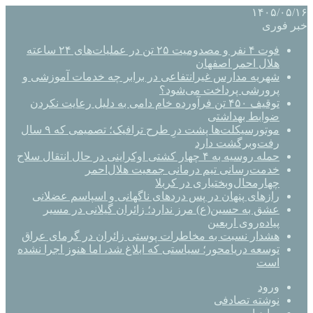
۱۴۰۵/۰۵/۱۶
خبر فوری
فوت ۴ نفر و مصدومیت ۲۵ تن در عملیات‌های ۲۴ ساعته
هلال احمر اصفهان
شهریه مدارس غیرانتفاعی در برابر چه خدمات آموزشی و
پرورشی پرداخت می‌شود؟
توقیف ۴۵۰ تن فرآورده خام دامی به دلیل رعایت نکردن
ضوابط بهداشتی
موتورسیکلت‌ها پشت درِ طرح ترافیک؛ تصمیمی که ۹ سال
رفت‌وبرگشت دارد
حمله روسیه به ۴ چهار کشتی اوکراینی در حال انتقال سلاح
خدمت‌رسانی تیم درمانی جمعیت هلال‌احمر
چهارمحال‌وبختیاری در کربلا
رازهای پنهان در پس دردهای ناگهانی و اسپاسم عضلانی
عشق به حسین(ع) مرز ندارد؛ زائران گیلانی در مسیر
پیاده‌روی اربعین
هشدار نسبت به مخاطرات پوستی زائران در گرمای عراق
توسعه دریامحور؛ سیاستی که ابلاغ شد، اما هنوز اجرا نشده
است
ورود
نوشته تصادفی