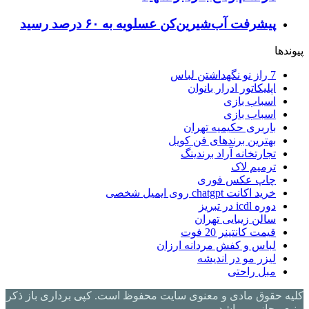
پیشرفت آب‌شیرین‌کن عسلویه به ۶۰ درصد رسید
پیوندها
7 راز نو نگهداشتن لباس
اپلیکاتور ادرار بانوان
اسباب بازی
اسباب بازی
باربری حکیمیه تهران
بهترین برندهای فن کویل
تجارتخانه آراد برندینگ
ترمیم لاک
چاپ عکس فوری
خرید اکانت chatgpt روی ایمیل شخصی
دوره icdl در تبریز
سالن زیبایی تهران
قیمت کانتینر 20 فوت
لباس و کفش مردانه ارزان
لیزر مو در اندیشه
مبل راحتی
کلیه حقوق مادی و معنوی سایت محفوظ است. کپی برداری باز ذکر
منبع مجاز می باشد.