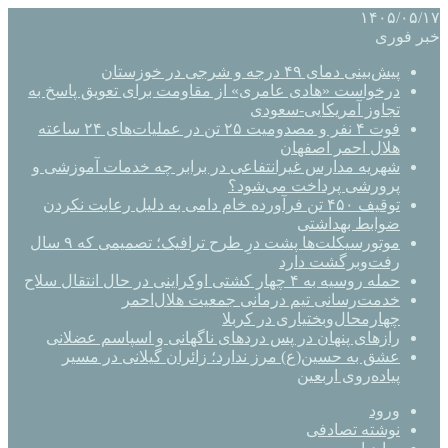
۱۴۰۵/۰۵/۱۷
خبر فوری
پیش‌بینی دمای ۴۹ درجه و شرجی در خوزستان
درخواست «هادی عامری» از مقاومت برای تعویق پاسخ به
تجاوز آمریکایی-سعودی
فوت ۴ نفر و مصدومیت ۲۵ تن در عملیات‌های ۲۴ ساعته
هلال احمر اصفهان
شهریه مدارس غیرانتفاعی در برابر چه خدمات آموزشی و
پرورشی پرداخت می‌شود؟
توقیف ۴۵۰ تن فرآورده خام دامی به دلیل رعایت نکردن
ضوابط بهداشتی
موتورسیکلت‌ها پشت درِ طرح ترافیک؛ تصمیمی که ۹ سال
رفت‌وبرگشت دارد
حمله روسیه به ۴ چهار کشتی اوکراینی در حال انتقال سلاح
خدمت‌رسانی تیم درمانی جمعیت هلال‌احمر
چهارمحال‌وبختیاری در کربلا
رازهای پنهان در پس دردهای ناگهانی و اسپاسم عضلانی
عشق به حسین(ع) مرز ندارد؛ زائران گیلانی در مسیر
پیاده‌روی اربعین
ورود
نوشته تصادفی