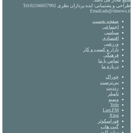
طراحی و پشتیبانی: ایده پردازان نظری Tel:02166057992
Email:ads@shnews.ir
صفحه نخست
اجتماعی
سیاسی
اقتصادی
ورزشی
بازار و کسب و کار
فرهنگی
تماس با ما
درباره ما
خوراک
‫پین‌ترست
‫رددیت
‫تامبلر
ویمیو
Yelp
Last.FM
Xing
فوراسکوئر
گیت ‌هاب
ساند کلود