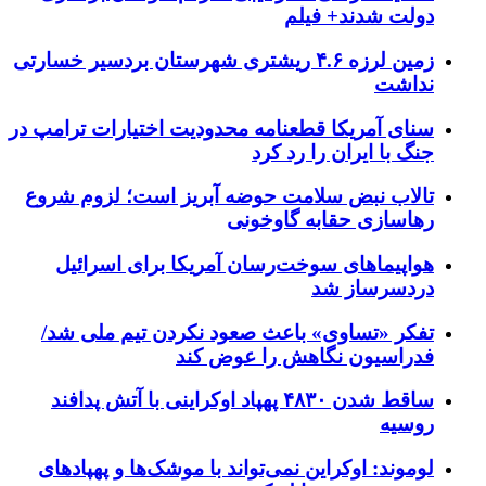
دولت شدند+ فیلم
زمین لرزه ۴.۶ ریشتری شهرستان بردسیر خسارتی
نداشت
سنای آمریکا قطعنامه محدودیت اختیارات ترامپ در
جنگ با ایران را رد کرد
تالاب نبض سلامت حوضه آبریز است؛ لزوم شروع
رهاسازی حقابه گاوخونی
هواپیماهای سوخت‌رسان آمریکا برای اسرائیل
دردسرساز شد
تفکر «تساوی» باعث صعود نکردن تیم ملی شد/
فدراسیون نگاهش را عوض کند
ساقط شدن ۴۸۳۰ پهپاد اوکراینی با آتش پدافند
روسیه
لوموند: اوکراین نمی‌تواند با موشک‌ها و پهپادهای