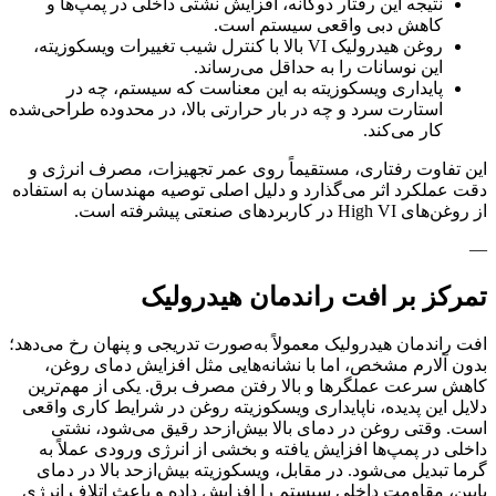
نتیجه این رفتار دوگانه، افزایش نشتی داخلی در پمپ‌ها و
کاهش دبی واقعی سیستم است.
روغن هیدرولیک VI بالا با کنترل شیب تغییرات ویسکوزیته،
این نوسانات را به حداقل می‌رساند.
پایداری ویسکوزیته به این معناست که سیستم، چه در
استارت سرد و چه در بار حرارتی بالا، در محدوده طراحی‌شده
کار می‌کند.
این تفاوت رفتاری، مستقیماً روی عمر تجهیزات، مصرف انرژی و
دقت عملکرد اثر می‌گذارد و دلیل اصلی توصیه مهندسان به استفاده
از روغن‌های High VI در کاربردهای صنعتی پیشرفته است.
—
تمرکز بر افت راندمان هیدرولیک
افت راندمان هیدرولیک معمولاً به‌صورت تدریجی و پنهان رخ می‌دهد؛
بدون آلارم مشخص، اما با نشانه‌هایی مثل افزایش دمای روغن،
کاهش سرعت عملگرها و بالا رفتن مصرف برق. یکی از مهم‌ترین
دلایل این پدیده، ناپایداری ویسکوزیته روغن در شرایط کاری واقعی
است. وقتی روغن در دمای بالا بیش‌ازحد رقیق می‌شود، نشتی
داخلی در پمپ‌ها افزایش یافته و بخشی از انرژی ورودی عملاً به
گرما تبدیل می‌شود. در مقابل، ویسکوزیته بیش‌ازحد بالا در دمای
پایین، مقاومت داخلی سیستم را افزایش داده و باعث اتلاف انرژی