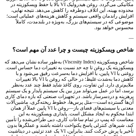
مکانیکی می‌گردد. روغن هیدرولیک VI بالا با حفظ ویسکوزیته در
محدوده بهینه، این اتلاف دوطرفه را کاهش می‌دهد. نتیجه نهایی،
افزایش راندمان واقعی سیستم و کاهش هزینه‌های عملیاتی است؛
موضوعی که در سیستم‌های بزرگ، به‌ویژه در بلندمدت، کاملاً
محسوس خواهد بود.
—
شاخص ویسکوزیته چیست و چرا عدد آن مهم است؟
شاخص ویسکوزیته (Viscosity Index) به‌طور ساده نشان می‌دهد که
ویسکوزیته یک روغن تا چه حد نسبت به تغییرات دما حساس است.
روغنی با VI پایین، با افزایش دما به‌سرعت رقیق می‌شود و با
کاهش دما به‌شدت غلیظ؛ در حالی که روغن با VI بالا تغییرات
ملایم‌تری دارد. این تفاوت، روی کاغذ شاید فقط چند عدد به‌نظر
برسد، اما در عمل می‌تواند مرز بین یک سیستم پایدار و یک سیستم
پرهزینه و دردسرساز باشد. در تجهیزات صنعتی که بازه دمای کاری
آن‌ها گسترده است—مثل پرس‌ها، خطوط ریخته‌گری، ماشین‌آلات
معدنی یا سیستم‌های فضای باز—روغن با VI پایین عملاً از همان
ابتدا محکوم به ایجاد مشکل است. پایداری ویسکوزیته به این
معناست که پمپ در تمام ساعات کاری، دبی طراحی‌شده را تأمین
کند، شیرهای کنترلی پاسخ یکنواخت داشته باشند و عملگرها بدون
تأخیر یا پرش حرکت کنند. بنابراین، VI یک عدد تزئینی در دیتاشیت