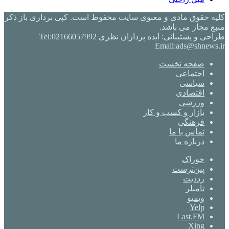
کلیه حقوق مادی و معنوی سایت محفوظ است. کپی برداری باز ذکر
منبع مجاز می باشد.
طراحی و پشتیبانی: ایده پردازان نظری Tel:02166057992
Email:ads@shnews.ir
صفحه نخست
اجتماعی
سیاسی
اقتصادی
ورزشی
بازار و کسب و کار
فرهنگی
تماس با ما
درباره ما
خوراک
‫پین‌ترست
‫رددیت
‫تامبلر
ویمیو
Yelp
Last.FM
Xing