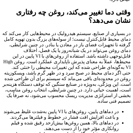
وقتی دما تغییر می‌کند، روغن چه رفتاری
نشان می‌دهد؟
در بسیاری از صنایع، سیستم هیدرولیک در محیط‌هایی کار می‌کند که
دمای محیط قابل‌کنترل نیست؛ از سوله‌های بزرگ بدون تهویه کامل
گرفته تا تجهیزات فضای باز در معادن یا بنادر. در چنین شرایطی،
دمای روغن می‌تواند در یک شبانه‌روز یا یک فصل، اختلاف
قابل‌توجهی داشته باشد. استفاده از روغن‌های با VI پایین در این
محیط‌ها، عملاً به معنای پذیرش ناپایداری عملکرد است. روغن High
VI به‌گونه‌ای طراحی شده که این تغییرات محیطی را خنثی کند.
حتی اگر دمای محیط در صبح سرد و در ظهر گرم باشد، ویسکوزیته
روغن در محدوده‌ای باقی می‌ماند که سیستم برای آن طراحی شده
است. این ویژگی، به‌ویژه در صنایع سنگین که توقف دستگاه هزینه‌بر
است، اهمیت حیاتی دارد. در چنین شرایطی، انتخاب روغن مناسب،
بخشی از استراتژی مدیریت ریسک محسوب می‌شود، نه صرفاً یک
تصمیم فنی ساده.
در دماهای پایین، روغن‌های با VI پایین به‌شدت غلیظ می‌شوند
و باعث افزایش افت فشار در خطوط و فیلترها می‌گردند.
در دماهای بالا، همین روغن‌ها بیش‌ازحد رقیق شده و فیلم
روانکاری مؤثر خود را از دست می‌دهند.