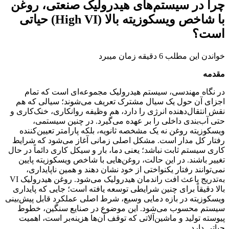
چرا در سیستم‌های هیدرولیک صنعتی، روغن
با شاخص ویسکوزیته بالا (High VI) حیاتی
است؟
خواندن این مطلب 6 دقیقه زمان میبرد
مقدمه
در نگاه مهندسی، سیستم هیدرولیک مجموعه‌ای است که تمام
اجزای آن حول یک سیال مشترک تعریف می‌شوند؛ سیالی که هم
نقش انتقال‌دهنده انرژی را دارد، هم وظیفه روانکاری، خنک‌کاری و
حتی آب‌بندی داخلی را بر عهده می‌گیرد. در چنین سیستمی،
ویسکوزیته روغن نه یک مشخصه ثانویه، بلکه پارامتر تعیین‌کننده
رفتار کل مدار است. مشکل اصلی زمانی آغاز می‌شود که شرایط
کاری سیستم ثابت نباشد؛ یعنی دما، بار و سیکل کاری دائماً در حال
تغییر باشند. در این حالت، روغن‌هایی با شاخص ویسکوزیته پایین
نمی‌توانند رفتار یکنواختی از خود نشان دهند و همین ناپایداری،
به‌تدریج باعث افت راندمان هیدرولیک می‌شود. روغن هیدرولیک VI
بالا دقیقاً برای چنین شرایطی توسعه یافته است؛ جایی که پایداری
ویسکوزیته در بازه دمایی وسیع، شرط اصلی عملکرد قابل پیش‌بینی
سیستم محسوب می‌شود. این موضوع در صنایع سنگین، خطوط
پیوسته تولید و ماشین‌آلاتی که توقف آن‌ها هزینه‌بر است، اهمیت
حیاتی دارد.