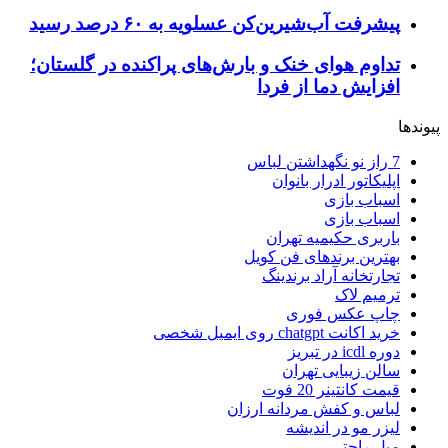
پیشرفت آب‌شیرین‌کن عسلویه به ۶۰ درصد رسید
تداوم هوای خنک و بارش‌های پراکنده در گلستان؛
افزایش دما از فردا
پیوندها
7 راز نو نگهداشتن لباس
اپلیکاتور ادرار بانوان
اسباب بازی
اسباب بازی
باربری حکیمیه تهران
بهترین برندهای فن کویل
تجارتخانه آراد برندینگ
ترمیم لاک
چاپ عکس فوری
خرید اکانت chatgpt روی ایمیل شخصی
دوره icdl در تبریز
سالن زیبایی تهران
قیمت کانتینر 20 فوت
لباس و کفش مردانه ارزان
لیزر مو در اندیشه
مبل راحتی