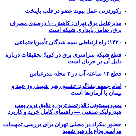
رکوردزنی عمل پیوند عضو در قلب پایتخت
مدیرعامل برق تهران: کاهش ۱۰ درصدی مصرف
برق، ضامن پایداری شبکه است
۱۴۲۰؛ راه ارتباطی بیمه شدگان تأمین‌اجتماعی
قطع شبکه سراسری برق در کوبا؛ تحقیقات درباره
دلیل آن در جریان است
قطع ۱۲ ساعته آب در ۲ محله بندرعباس
امام جمعه بشاگرد: تشییع رهبر شهید روز عهد و
پیمان با آرمان‌ها است
پمپ پیستونی؛ قدرتمند ترین و دقیق‌ ترین پمپ
هیدرولیک صنعتی — راهنمای کامل خرید و کاربرد
حضور نیکزاد در مصلی تهران برای بررسی تمهیدات
مراسم وداع با رهبر شهید