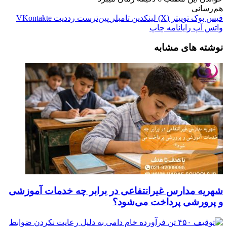
هم‌رسانی
فیس بوک
توییتر (X)
لینکدین
‫تامبلر
‫پین‌ترست
‫رددیت
‫VKontakte
واتس آپ
رایانامه
چاپ
نوشته های مشابه
شهریه مدارس غیرانتفاعی در برابر چه خدمات آموزشی
و پرورشی پرداخت می‌شود؟