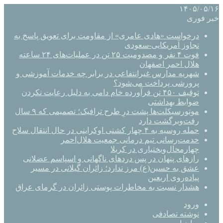
۱۴۰۵/۰۵/۱۶
خبر فوری
درخواست «هادی عامری» از مقاومت برای تعویق پاسخ به
تجاوز آمریکایی-سعودی
فوت ۴ نفر و مصدومیت ۲۵ تن در عملیات‌های ۲۴ ساعته
هلال احمر اصفهان
شهریه مدارس غیرانتفاعی در برابر چه خدمات آموزشی و
پرورشی پرداخت می‌شود؟
توقیف ۴۵۰ تن فرآورده خام دامی به دلیل رعایت نکردن
ضوابط بهداشتی
موتورسیکلت‌ها پشت درِ طرح ترافیک؛ تصمیمی که ۹ سال
رفت‌وبرگشت دارد
حمله روسیه به ۴ چهار کشتی اوکراینی در حال انتقال سلاح
خدمت‌رسانی تیم درمانی جمعیت هلال‌احمر
چهارمحال‌وبختیاری در کربلا
رازهای پنهان در پس دردهای ناگهانی و اسپاسم عضلانی
عشق به حسین(ع) مرز ندارد؛ زائران گیلانی در مسیر
پیاده‌روی اربعین
هشدار نسبت به مخاطرات پوستی زائران در گرمای عراق
ورود
نوشته تصادفی