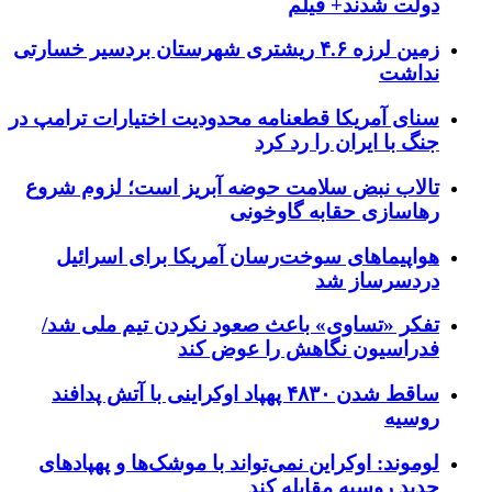
دولت شدند+ فیلم
زمین لرزه ۴.۶ ریشتری شهرستان بردسیر خسارتی
نداشت
سنای آمریکا قطعنامه محدودیت اختیارات ترامپ در
جنگ با ایران را رد کرد
تالاب نبض سلامت حوضه آبریز است؛ لزوم شروع
رهاسازی حقابه گاوخونی
هواپیماهای سوخت‌رسان آمریکا برای اسرائیل
دردسرساز شد
تفکر «تساوی» باعث صعود نکردن تیم ملی شد/
فدراسیون نگاهش را عوض کند
ساقط شدن ۴۸۳۰ پهپاد اوکراینی با آتش پدافند
روسیه
لوموند: اوکراین نمی‌تواند با موشک‌ها و پهپادهای
جدید روسیه مقابله کند