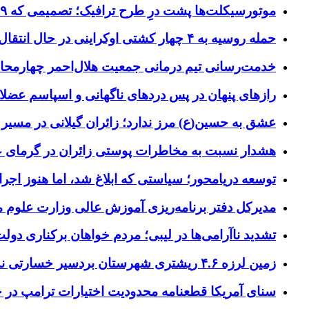
موتورسیکلت‌ها پشت درِ طرح ترافیک؛ تصمیمی که ۹ سال رفت‌وبرگشت دارد
حمله روسیه به ۴ چهار کشتی اوکراینی در حال انتقال سلاح
خدمت‌رسانی تیم درمانی جمعیت هلال‌احمر چهارمحال‌و
رازهای پنهان در پس دردهای ناگهانی و اسپاسم عضلا
عشق به حسین(ع) مرز ندارد؛ زائران گیلانی در مسیر پ
هشدار نسبت به مخاطرات پوستی زائران در گرمای 
توسعه دریامحور؛ سیاستی که ابلاغ شد، اما هنوز اج
مدیرکل دفتر برنامه‌ریزی آموزش عالی وزارت علوم
تشدید ناآرامی‌ها در لیبی؛ مردم خواهان برکناری دول
زمین لرزه ۴.۶ ریشتری شهرستان بردسیر خسارتی نداشت
سنای آمریکا قطعنامه محدودیت اختیارات ترامپ در جنگ