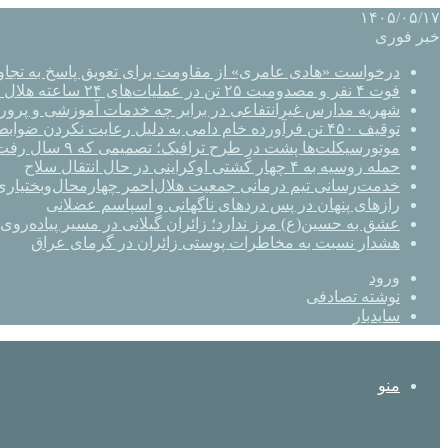
۱۴۰۵/۰۵/۱۷
خبر فوری
درخواست «هادی عامری» از مقاومت برای تعویق پاسخ به تجاو
فوت ۴ نفر و مصدومیت ۲۵ تن در عملیات‌های ۲۴ ساعته هلال احمر اصفهان
شهریه مدارس غیرانتفاعی در برابر چه خدمات آموزشی و پرو
توقیف ۴۵۰ تن فرآورده خام دامی به دلیل رعایت نکردن ضوابط بهداشتی
موتورسیکلت‌ها پشت درِ طرح ترافیک؛ تصمیمی که ۹ سال رفت‌وبرگشت دارد
حمله روسیه به ۴ چهار کشتی اوکراینی در حال انتقال سلاح
خدمت‌رسانی تیم درمانی جمعیت هلال‌احمر چهارمحال‌وبختیاری 
رازهای پنهان در پس دردهای ناگهانی و اسپاسم عضلانی
عشق به حسین(ع) مرز ندارد؛ زائران گیلانی در مسیر پیاده‌روی 
هشدار نسبت به مخاطرات پوستی زائران در گرمای عراق
ورود
نوشته تصادفی
سایدبار
منو