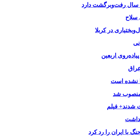
بختیاری در کربلا
نی
یاده‌روی اربعین
عراق
را نشده است
 منصوب شد
ت شدند+ فیلم
 با ایران را رد کرد