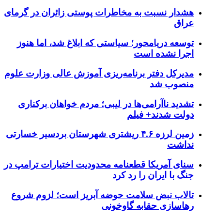
هشدار نسبت به مخاطرات پوستی زائران در گرمای
عراق
توسعه دریامحور؛ سیاستی که ابلاغ شد، اما هنوز
اجرا نشده است
مدیرکل دفتر برنامه‌ریزی آموزش عالی وزارت علوم
منصوب شد
تشدید ناآرامی‌ها در لیبی؛ مردم خواهان برکناری
دولت شدند+ فیلم
زمین لرزه ۴.۶ ریشتری شهرستان بردسیر خسارتی
نداشت
سنای آمریکا قطعنامه محدودیت اختیارات ترامپ در
جنگ با ایران را رد کرد
تالاب نبض سلامت حوضه آبریز است؛ لزوم شروع
رهاسازی حقابه گاوخونی