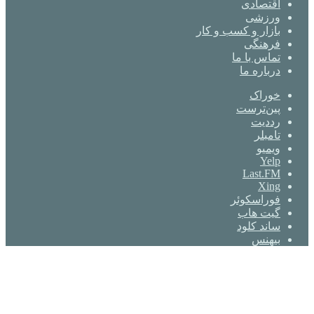
اقتصادی
ورزشی
بازار و کسب و کار
فرهنگی
تماس با ما
درباره ما
خوراک
‫پین‌ترست
‫رددیت
‫تامبلر
ویمیو
Yelp
Last.FM
Xing
فوراسکوئر
گیت ‌هاب
ساند کلود
بیهنس