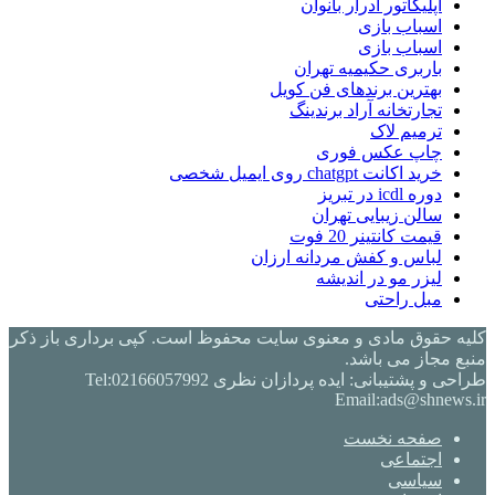
اپلیکاتور ادرار بانوان
اسباب بازی
اسباب بازی
باربری حکیمیه تهران
بهترین برندهای فن کویل
تجارتخانه آراد برندینگ
ترمیم لاک
چاپ عکس فوری
خرید اکانت chatgpt روی ایمیل شخصی
دوره icdl در تبریز
سالن زیبایی تهران
قیمت کانتینر 20 فوت
لباس و کفش مردانه ارزان
لیزر مو در اندیشه
مبل راحتی
کلیه حقوق مادی و معنوی سایت محفوظ است. کپی برداری باز ذکر
منبع مجاز می باشد.
طراحی و پشتیبانی: ایده پردازان نظری Tel:02166057992
Email:ads@shnews.ir
صفحه نخست
اجتماعی
سیاسی