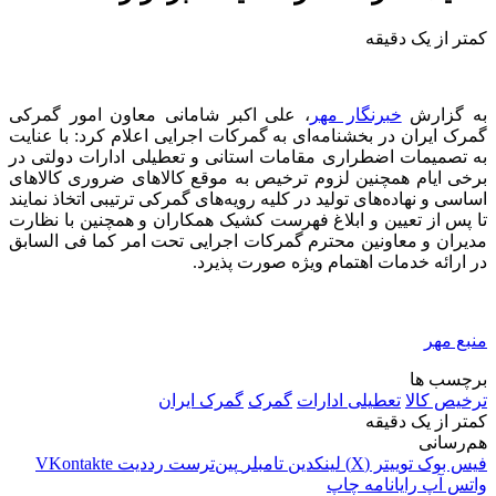
کمتر از یک دقیقه
به گزارش
خبرنگار مهر
، علی اکبر شامانی معاون امور گمرکی
گمرک ایران در بخشنامه‌ای به گمرکات اجرایی اعلام کرد: با عنایت
به تصمیمات اضطراری مقامات استانی و تعطیلی ادارات دولتی در
برخی ایام همچنین لزوم ترخیص به موقع کالاهای ضروری کالاهای
اساسی و نهاده‌های تولید در کلیه رویه‌های گمرکی ترتیبی اتخاذ نمایند
تا پس از تعیین و ابلاغ فهرست کشیک همکاران و همچنین با نظارت
مدیران و معاونین محترم گمرکات اجرایی تحت امر کما
فی
السابق
در ارائه خدمات اهتمام ویژه صورت پذیرد.
منبع مهر
برچسب ها
ترخیص کالا
تعطیلی ادارات
گمرک
گمرک ایران
کمتر از یک دقیقه
هم‌رسانی
فیس بوک
توییتر (X)
لینکدین
‫تامبلر
‫پین‌ترست
‫رددیت
‫VKontakte
واتس آپ
رایانامه
چاپ