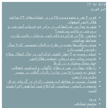
۱۴۰۵/۰۵/۱۵
خبر فوری
فوت ۴ نفر و مصدومیت ۲۵ تن در عملیات‌های ۲۴ ساعته
هلال احمر اصفهان
شهریه مدارس غیرانتفاعی در برابر چه خدمات آموزشی و
پرورشی پرداخت می‌شود؟
توقیف ۴۵۰ تن فرآورده خام دامی به دلیل رعایت نکردن
ضوابط بهداشتی
موتورسیکلت‌ها پشت درِ طرح ترافیک؛ تصمیمی که ۹ سال
رفت‌وبرگشت دارد
حمله روسیه به ۴ چهار کشتی اوکراینی در حال انتقال سلاح
خدمت‌رسانی تیم درمانی جمعیت هلال‌احمر
چهارمحال‌وبختیاری در کربلا
رازهای پنهان در پس دردهای ناگهانی و اسپاسم عضلانی
عشق به حسین(ع) مرز ندارد؛ زائران گیلانی در مسیر
پیاده‌روی اربعین
هشدار نسبت به مخاطرات پوستی زائران در گرمای عراق
توسعه دریامحور؛ سیاستی که ابلاغ شد، اما هنوز اجرا نشده
است
ورود
نوشته تصادفی