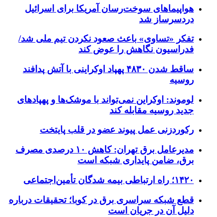
هواپیماهای سوخت‌رسان آمریکا برای اسرائیل
دردسرساز شد
تفکر «تساوی» باعث صعود نکردن تیم ملی شد/
فدراسیون نگاهش را عوض کند
ساقط شدن ۴۸۳۰ پهپاد اوکراینی با آتش پدافند
روسیه
لوموند: اوکراین نمی‌تواند با موشک‌ها و پهپادهای
جدید روسیه مقابله کند
رکوردزنی عمل پیوند عضو در قلب پایتخت
مدیرعامل برق تهران: کاهش ۱۰ درصدی مصرف
برق، ضامن پایداری شبکه است
۱۴۲۰؛ راه ارتباطی بیمه شدگان تأمین‌اجتماعی
قطع شبکه سراسری برق در کوبا؛ تحقیقات درباره
دلیل آن در جریان است