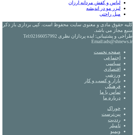
لباس و کفش مردانه ارزان
لیزر مو در اندیشه
مبل راحتی
کلیه حقوق مادی و معنوی سایت محفوظ است. کپی برداری باز ذکر
منبع مجاز می باشد.
طراحی و پشتیبانی: ایده پردازان نظری Tel:02166057992
Email:ads@shnews.ir
صفحه نخست
اجتماعی
سیاسی
اقتصادی
ورزشی
بازار و کسب و کار
فرهنگی
تماس با ما
درباره ما
خوراک
‫پین‌ترست
‫رددیت
‫تامبلر
ویمیو