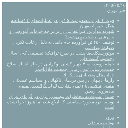
۱۴۰۵/۰۵/۱۵
خبر فوری
فوت ۴ نفر و مصدومیت ۲۵ تن در عملیات‌های ۲۴ ساعته
هلال احمر اصفهان
شهریه مدارس غیرانتفاعی در برابر چه خدمات آموزشی و
پرورشی پرداخت می‌شود؟
توقیف ۴۵۰ تن فرآورده خام دامی به دلیل رعایت نکردن
ضوابط بهداشتی
موتورسیکلت‌ها پشت درِ طرح ترافیک؛ تصمیمی که ۹ سال
رفت‌وبرگشت دارد
حمله روسیه به ۴ چهار کشتی اوکراینی در حال انتقال سلاح
خدمت‌رسانی تیم درمانی جمعیت هلال‌احمر
چهارمحال‌وبختیاری در کربلا
رازهای پنهان در پس دردهای ناگهانی و اسپاسم عضلانی
عشق به حسین(ع) مرز ندارد؛ زائران گیلانی در مسیر
پیاده‌روی اربعین
هشدار نسبت به مخاطرات پوستی زائران در گرمای عراق
توسعه دریامحور؛ سیاستی که ابلاغ شد، اما هنوز اجرا نشده
است
ورود
نوشته تصادفی