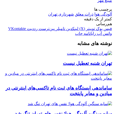
منبع مهر
برچسب ها
آلودگی هوا
ذرات معلق
شهرداری تهران
کمتر از یک دقیقه
هم‌رسانی
فیس بوک
توییتر (X)
لینکدین
‫تامبلر
‫پین‌ترست
‫رددیت
‫VKontakte
واتس آپ
رایانامه
چاپ
نوشته های مشابه
تهران شنبه تعطیل نیست
ساماندهی ایستگاه های ثبت نام تاکسی‌های اینترنتی در
میادین و معابر پایتخت
سایه سنگین آلودگی هوا؛ نفس های تهران تنگ شد