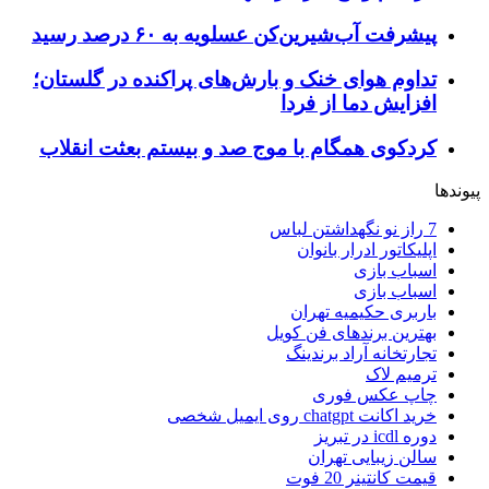
پیشرفت آب‌شیرین‌کن عسلویه به ۶۰ درصد رسید
تداوم هوای خنک و بارش‌های پراکنده در گلستان؛
افزایش دما از فردا
کردکوی همگام با موج صد و بیستم بعثت انقلاب
پیوندها
7 راز نو نگهداشتن لباس
اپلیکاتور ادرار بانوان
اسباب بازی
اسباب بازی
باربری حکیمیه تهران
بهترین برندهای فن کویل
تجارتخانه آراد برندینگ
ترمیم لاک
چاپ عکس فوری
خرید اکانت chatgpt روی ایمیل شخصی
دوره icdl در تبریز
سالن زیبایی تهران
قیمت کانتینر 20 فوت