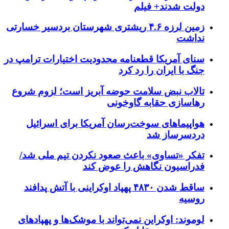
دولت شدند+ فیلم
زمین لرزه ۴.۶ ریشتری شهرستان بردسیر خسارتی
نداشت
سنای آمریکا قطعنامه محدودیت اختیارات ترامپ در
جنگ با ایران را رد کرد
تالاب نبض سلامت حوضه آبریز است؛ لزوم شروع
رهاسازی حقابه گاوخونی
هواپیماهای سوخت‌رسان آمریکا برای اسرائیل
دردسرساز شد
تفکر «تساوی» باعث صعود نکردن تیم ملی شد/
فدراسیون نگاهش را عوض کند
ساقط شدن ۴۸۳۰ پهپاد اوکراینی با آتش پدافند
روسیه
لوموند: اوکراین نمی‌تواند با موشک‌ها و پهپادهای