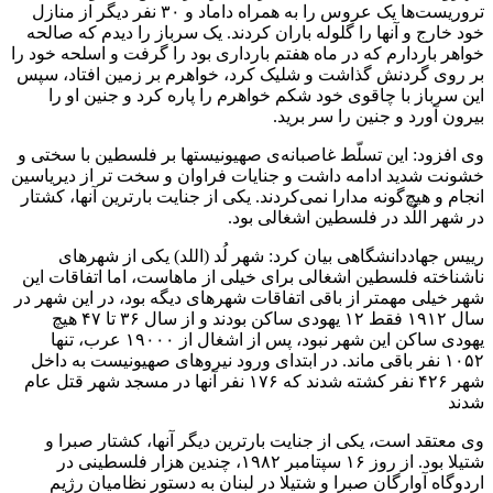
تروریست‌ها یک عروس را به همراه داماد و ۳۰ نفر دیگر از منازل
خود خارج و آنها را گلوله باران کردند. یک سرباز را دیدم که صالحه
خواهر باردارم که در ماه هفتم بارداری بود را گرفت و اسلحه خود را
بر روی گردنش گذاشت و شلیک کرد، خواهرم بر زمین افتاد، سپس
این سرباز با چاقوی خود شکم خواهرم را پاره کرد و جنین او را
بیرون آورد و جنین را سر برید.
وی افزود: این تسلّط غاصبانه‌ی صهیونیستها بر فلسطین با سختی و
خشونت شدید ادامه داشت و جنایات فراوان و سخت تر از دیریاسین
انجام و هیچ‌گونه مدارا نمی‌کردند. یکی از جنایت بارترین آنها، کشتار
در شهر اللُد در فلسطین اشغالی بود.
رییس جهاددانشگاهی بیان کرد: شهر لُد (اللد) یکی از شهرهای
ناشناخته فلسطین اشغالی برای خیلی از ماهاست، اما اتفاقات این
شهر خیلی مهمتر از باقی اتفاقات شهرهای دیگه بود، در این شهر در
سال ۱۹۱۲ فقط ۱۲ یهودی ساکن بودند و از سال ۳۶ تا ۴۷ هیچ
یهودی ساکن این شهر نبود، پس از اشغال از ۱۹۰۰۰ عرب، تنها
۱۰۵۲ نفر باقی ماند. در ابتدای ورود نیروهای صهیونیست به داخل
شهر ۴۲۶ نفر کشته شدند که ۱۷۶ نفر آنها در مسجد شهر قتل عام
شدند
وی معتقد است، یکی از جنایت بارترین دیگر آنها، کشتار صبرا و
شتیلا بود. از روز ۱۶ سپتامبر ۱۹۸۲، چندین هزار فلسطینی در
اردوگاه آوارگان صبرا و شتیلا در لبنان به دستور نظامیان رژیم