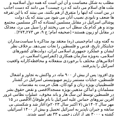
مطلب به شکل معماست و آن این است که همه دول اسلامیه و
ملت های اسلام می دانند که درد چیست؟ می دانند که دست اجانب
در بین است که اینها را متفرق از هم بکنند، می بینند که با این تفرقه
ها ضعف و نابودی نصیب آنان می شود می بینند که یک دولت
پوشالی اسرائیل در مقابل مسلمین ایستاده که اگر مسلمین مجتمع
بودند و هر کدام یک سطل آب می ریختند او را سیل می برد، معذلک
در مقابل او زبون هستند» [صحیفه امام؛ ج ۹، ص ۲۷۳ـ۲۷۴] .
به گفته وی، امام‌خمینی (ره) معتقد بود مذاکره با سیاست‌مداران
جنایتکار تاریخ، قدس و فلسطین را نجات نمی‌دهد. برخلاف نظر
ایشان و عملکرد جمهوری اسلامی ایران، دولت‌های کشورهای
اسلامی، به‌ویژه سازمان همکاری (کنفرانس) اسلامی، در
اجلاس‌های مختلف با برخوردی منفعلانه و محافظه‌کارانه واقعیت
اسرائیل را پذیرفتند.
وی افزود: پس از بیش از ۹۰۰ ماه، در واکنش به تجاوز و اشغال
فلسطین، جنایات مستمر رژیم صهیونیستی اسرائیل در کشتار
فلسطینیان بویژه زنان و کودکان، هتک حرمت به مقدسات
مسلمانان و اماکن مذهبی بویژه مسجدالاقصی و نقض حقوق بشر
در فلسطین توسط این سگ هار و باند مخوف، عملیات نظامی غرور
آفرین نیروهای حماس علیه اسرائیل با نام طوفانُ الْاَقْصی در ۱۵
مهر سال ۱۴۰۲ش (۷ اکتبر سال ۲۰۲۳م) آغاز شد و شکستی بی
سابقه و جبران ناپذیر به اسرائیل تحمیل و بیش از ۱۴۰۰ اسرائیلی
کشته و ۳۰۰۰ نفر از آنان زخمی و ۳۳ نفر اسیر شدند.