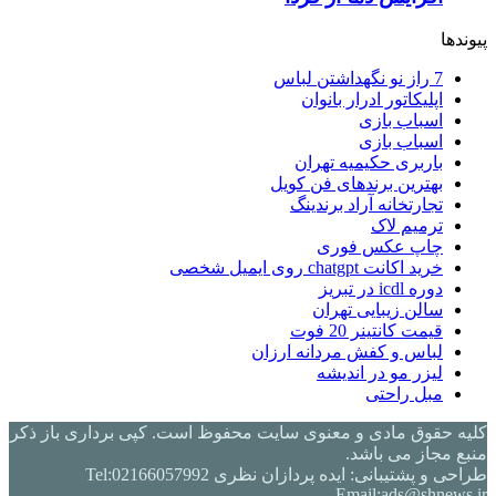
پیوندها
7 راز نو نگهداشتن لباس
اپلیکاتور ادرار بانوان
اسباب بازی
اسباب بازی
باربری حکیمیه تهران
بهترین برندهای فن کویل
تجارتخانه آراد برندینگ
ترمیم لاک
چاپ عکس فوری
خرید اکانت chatgpt روی ایمیل شخصی
دوره icdl در تبریز
سالن زیبایی تهران
قیمت کانتینر 20 فوت
لباس و کفش مردانه ارزان
لیزر مو در اندیشه
مبل راحتی
کلیه حقوق مادی و معنوی سایت محفوظ است. کپی برداری باز ذکر
منبع مجاز می باشد.
طراحی و پشتیبانی: ایده پردازان نظری Tel:02166057992
Email:ads@shnews.ir