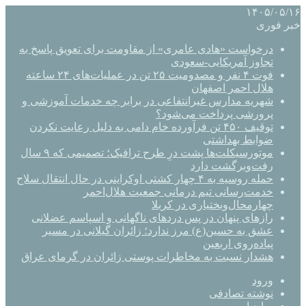
۱۴۰۵/۰۵/۱۶
خبر فوری
درخواست «هادی عامری» از مقاومت برای تعویق پاسخ به
تجاوز آمریکایی-سعودی
فوت ۴ نفر و مصدومیت ۲۵ تن در عملیات‌های ۲۴ ساعته
هلال احمر اصفهان
شهریه مدارس غیرانتفاعی در برابر چه خدمات آموزشی و
پرورشی پرداخت می‌شود؟
توقیف ۴۵۰ تن فرآورده خام دامی به دلیل رعایت نکردن
ضوابط بهداشتی
موتورسیکلت‌ها پشت درِ طرح ترافیک؛ تصمیمی که ۹ سال
رفت‌وبرگشت دارد
حمله روسیه به ۴ چهار کشتی اوکراینی در حال انتقال سلاح
خدمت‌رسانی تیم درمانی جمعیت هلال‌احمر
چهارمحال‌وبختیاری در کربلا
رازهای پنهان در پس دردهای ناگهانی و اسپاسم عضلانی
عشق به حسین(ع) مرز ندارد؛ زائران گیلانی در مسیر
پیاده‌روی اربعین
هشدار نسبت به مخاطرات پوستی زائران در گرمای عراق
ورود
نوشته تصادفی