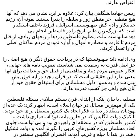
اعتراض ندارند.
رییس جهاددانشگاهی بیان کرد: علاوه بر این، نشان می دهد که آنها
هیچ منطقی جز منطق زور و سلطه را پذیرا نیستند. نمونه آن، رژیم
جنایتکار و آدم کش صهیونیستی اسرائیل، فرزند ناخلف استکبار
است که بزرگ‌ترین ظلم تاریخ را در فلسطین انجام می
دهد.سالهاست ملت مظلوم فلسطین دردها و رنجهای زیادی، از قتل
مردم تا غارت و مصادره اموال و آواره نمودن مردم ساکنان اصلی
آن را تحمل کردند.
وی ادامه داد: صهیونیستها که در پرداخت حقوق دیگران هیچ اصلی را
جز اصل قدرت به رسمیت نمی شناسند، تصویب نامه های جهانی ،
افکار عمومی مردم دنیا، و مفاهیمی از قبیل حق و عدالت برای آنها
معنی ندارد این حقیقتی است که در قرآن مجید در آیه فوق پیش
بینی شده و به همین دلیل مسلمانان برای استیفای حقوق خود از
آنان هیچ راهی جز کسب قدرت ندارند.
مسلمی با بیان اینکه از ابتدای قرن بیستم میلادی مسئله فلسطین
یکی از مهمترین مسائل در جهان اسلام است، اظهار کرد: یک عده از
یهودیان متنفّذ در دنیا به فکر ایجاد یک کشور مستقل برای خود بودند،
با کمک دولت انگلیس که در خاورمیانه نفوذ استعماری داشت به
کشور فلسطین که در منطقه ای راهبردی بود و می توانست جلوی
اتحاد مسلمان بویژه کشورهای عربی را بگیرند آمده و دولت تشکیل
دهند. در ابتدا با حیله و فریب آمدند، افسران انگلیس مستقر در