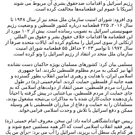
رژیم اسرائیل و اقدامات ضدحقوق بشریِ آن مربوط می شوند
آمریکا با عموم این قطعنامه‌ها مخالفت کرده است.
وی افزود: شورای امنیت سازمان ملل متحد نیز از سال ۱۹۴۸ تا
سال ۲۰۱۶، ۲۲۵ قطعنامه درباره کشور فلسطین و وضعیت رژیم
صهیونیستی اسرائیل به تصویب رسانده است. بیش از ۱۰۲ مورد از
این قطعنامه ها اقدامات خلاف حقوق بشر و حقوق بین المللیِ
ارتکابی از سوی اسرائیل را محکوم کرده اند. ایالات متحده صرفاً از
سال ۱۹۷۲ تا نوامبر ۲۰۲۳ حداقل ۵۵ قطعنامه شورای امنیت
سازمان ملل متحد در انتقاد از رژیم اسرائیل را وتو کرده است.
مسلمی بیان کرد: کشورهای مسلمان بویژه حاکمان دست نشانده
آنها نیز کمکی به مردم مظلوم فلسطین نکردند. اما جمهوری
اسلامی ایران، با هدایت و رهبری امامین انقلاب بطور گسترده و
همه جانبه از فلسطین حمایت کردند. امام‌خمینی (ره) در طول
مبارزات مردم فلسطین، ضمن انتقاد از دولت‌های اسلامی که به
جای حمایت از مردم فلسطین، بی‌اعتنایی در پیش گرفته یا احیاناً
یاری‌دهنده جنایت‌کاران شده یا به مذاکرات بی‌نتیجه مشغول بودند،
مسلمانان را به حمایت و دفاع از مبارزان فلسطینی با هر وسیله
ممکن و دفع اسرائیل با تلاش و وحدت اسلامی فرامی‌خواند.
رییس جهاددانشگاهی ادامه داد: این سخن معروف امام خمینی (ره)
رهبر فقید انقلاب اسلامی است که اگر همه مسلمین جمع شوند و
هر کدام یک سطل آب بریزند، اسرائیل را آب می برد: «برای من یک