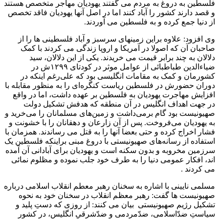
فلسطین به دروغ به مردم می گفتند یهودیان مهاجر متخصص هستند
و قصد دارند کشور را آباد کنند اما در اصل آنها یهودیان فاقد تخصص
از دنیا جمع کرده و به فلسطین می آوردند.
وی افزود: علاوه براین زمینهای سرسبز و آباد فلسطینی ها را از
صاحبان آن که اصولا در آمریکا و اروپا زندگی می کردند با کمک
دلالان به چند برابر قیمت می خریدند. یکی از این دلالان، سید
ضیاءالدین طباطبائی از عوامل موثر در کودتای ۱۲۹۹ش در
کشورمان و کمک به مقامات انگلیسی بود که علی‌رغم اینکه در
دوران حضورش در فلسطین ریاست کنگره‌ای را به منظور مقابله با
افزایش مهاجرت یهودیان به فلسطین بر عهده داشت، اما در واقع
در جهت اهداف انگلیس در آن منطقه که هدفش تشکیل دولت
صهیونیست بود گام برمی‌داشت و زمین‌های مسلمانان را می‌خرید و
به یهودیان می‌فروخت. پس از آن زارعان و دهقانان را با خشونت و
فشار اخراج کرده و حتی بعضا آنها را به قتل می رساندند. همزمان با
استفاده از رسانه‌های صهیونیستی با دروغ مبنی براینکه فلسطین یک
سرزمین مخروبه و بدون سکنه است و یهودیان برای آبادانی آن آمده
اند، افکار عمومی دنیا را به طرف خود جلب نموده و مظلوم نمائی
می کردند .
مسلمی نایینی با اشاره به سخنان رهبر معطم انقلاب اسلامی درباره
صهیونیست ها گفت: رهبر معظم انقلاب در سخنان خود به نحوه
تشکیل رژیم صهیونیستی بیان می کنند: از روزی که دستِ پلید و
سیاستِ ضدّاسلامی، ضدّمردمی و ضدّشرقیِ انگلیس، در کشور