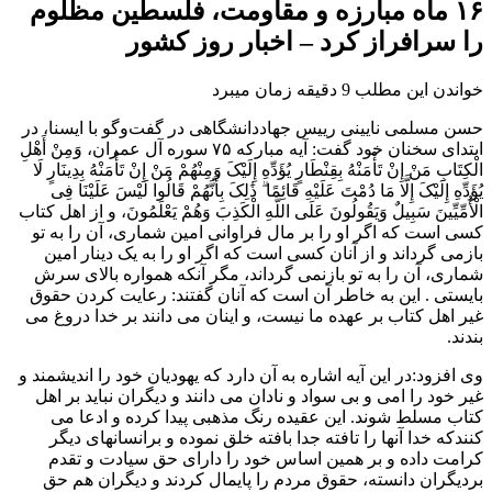
۱۶ ماه مبارزه و مقاومت، فلسطین مظلوم
را سرافراز کرد – اخبار روز کشور
خواندن این مطلب 9 دقیقه زمان میبرد
حسن مسلمی نایینی رییس جهاددانشگاهی در گفت‌وگو با ایسنا، در
ابتدای سخنان خود گفت: آیه مبارکه ۷۵ سوره آل عمران، وَمِنْ أَهْلِ
الْکِتَابِ مَنْ إِنْ تَأْمَنْهُ بِقِنْطَارٍ یُؤَدِّهِ إِلَیْکَ وَمِنْهُمْ مَنْ إِنْ تَأْمَنْهُ بِدِینَارٍ لَا
یُؤَدِّهِ إِلَیْکَ إِلَّا مَا دُمْتَ عَلَیْهِ قَائِمًا ۗ ذَٰلِکَ بِأَنَّهُمْ قَالُوا لَیْسَ عَلَیْنَا فِی
الْأُمِّیِّینَ سَبِیلٌ وَیَقُولُونَ عَلَی اللَّهِ الْکَذِبَ وَهُمْ یَعْلَمُونَ، و از اهل کتاب
کسی است که اگر او را بر مال فراوانی امین شماری، آن را به تو
بازمی گرداند و از آنان کسی است که اگر او را به یک دینار امین
شماری، آن را به تو بازنمی گرداند، مگر آنکه همواره بالای سرش
بایستی . این به خاطر آن است که آنان گفتند: رعایت کردن حقوق
غیر اهل کتاب بر عهده ما نیست، و اینان می دانند بر خدا دروغ می
بندند.
وی افزود:در این آیه اشاره به آن دارد که یهودیان خود را اندیشمند و
غیر خود را امی و بی سواد و نادان می دانند و دیگران نباید بر اهل
کتاب مسلط شوند. این عقیده رنگ مذهبی پیدا کرده و ادعا می
کنندکه خدا آنها را تافته جدا بافته خلق نموده و برانسانهای دیگر
کرامت داده و بر همین اساس خود را دارای حق سیادت و تقدم
بردیگران دانسته، حقوق مردم را پایمال کردند و دیگران هم حق