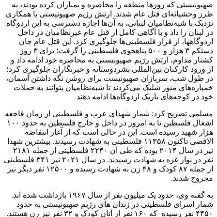
صهیونیستی که روزها منطقه را محاصره و بمباران کرده بودند، به
طرز وحشیانه‌ای قتل عام شدند. ارتش رژیم صهیونیستی با همکاری
نزدیک با شبه‌نظامیان لبنانی، به آن‌ها اجازه دسترسی به این اردوگاه
در لبنان را داد و با آگاهی کامل از قتل عام غیرنظامیان در داخل
اردوگاه‎ها، از فرار فلسطینی‌ها جلوگیری کرد. این قتل عام جان
دستکم ۳ هزار و ۵۰۰ پناهجوی فلسطینی را گرفت؛ برای ۳ روز
کشتار مداوم، ارتش رژیم صهیونیستی به محاصره خود ادامه داد و
از ورود کارکنان بین‌المللی بشردوستانه و خبرنگاران جلوگیری کرد؛
در طول شب، سربازان صهیونیست برای روشن نگه داشتن آسمان،
خمپاره‌های منور شلیک می‌کردند تا شبه‌نظامیان بتوانند به حملات
خود در کوچه‌های باریک اردوگاه‌ها ادامه دهند
مسلمی تصریح کرد: شمار شهدای عرب و فلسطینی از زمان فاجعه
اشغال فلسطین تا به امروز در داخل و خارج فلسطین به حدود ۱۰۰
هزار شهید رسیده است. این در حالی است که از آغاز انتفاضه
الاقصی تاکنون ۱۱۳۵۸ فلسطینی به شهادت رسیدند. بیشترین شهدا
نیز در سال ۲۰۱۴ بوده که طی آن ۲۲۴۰ فلسطینی از جمله ۲۱۸۱
نفر در نوار غزه به شهادت رسیدند. در سال ۲۰۲۱ نیز ۳۴۱ فلسطینی
از جمله ۸۷ کودک و ۴۸ زن به شهادت رسیده و ۱۲۵۰۰ نفر دیگر نیز
مجروح شدند.
به گفته وی، حدود یک میلیون نفر از سال ۱۹۶۷ بازداشت شده اند.
شمار اسرای فلسطینی در زندان های رژیم صهیونیستی به حدود
۴۴۵۰ نفر رسیده که ۱۶۰ نفر از آنان کودک و ۳۲ نفر نیز زن هستند.