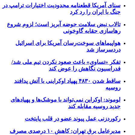
سنای آمریکا قطعنامه محدودیت اختیارات ترامپ در
جنگ با ایران را رد کرد
تالاب نبض سلامت حوضه آبریز است؛ لزوم شروع
رهاسازی حقابه گاوخونی
هواپیماهای سوخت‌رسان آمریکا برای اسرائیل
دردسرساز شد
تفکر «تساوی» باعث صعود نکردن تیم ملی شد/
فدراسیون نگاهش را عوض کند
ساقط شدن ۴۸۳۰ پهپاد اوکراینی با آتش پدافند
روسیه
لوموند: اوکراین نمی‌تواند با موشک‌ها و پهپادهای
جدید روسیه مقابله کند
رکوردزنی عمل پیوند عضو در قلب پایتخت
مدیرعامل برق تهران: کاهش ۱۰ درصدی مصرف