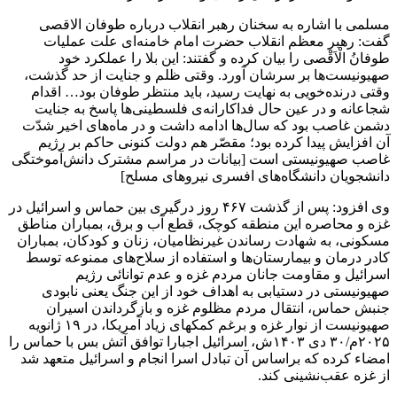
مسلمی با اشاره به سخنان رهبر انقلاب درباره طوفان الاقصی
گفت: رهبر معظم انقلاب حضرت امام خامنه‌ای علت عملیات
طوفانُ الْاَقْصی را بیان کرده و گفتند: این بلا را عملکرد خود
صهیونیست‌ها بر سرشان آورد. وقتی ظلم و جنایت از حد گذشت،
وقتی درنده‌خویی به نهایت رسید، باید منتظر طوفان بود… اقدام
شجاعانه و در عین ‌حال فداکارانه‌ی فلسطینی‌ها پاسخ به جنایت
دشمن غاصب بود که سال‌ها ادامه داشت و در ماه‌های اخیر شدّت
آن افزایش پیدا کرده بود؛ مقصّر هم دولت کنونی حاکم بر رژیم
غاصب صهیونیستی است [بیانات در مراسم مشترک دانش‌آموختگی
دانشجویان دانشگاه‌های افسری نیروهای مسلح]
وی افزود: پس از گذشت ۴۶۷ روز درگیری بین حماس و اسرائیل در
غزه و محاصره این منطقه کوچک، قطع آب و برق، بمباران مناطق
مسکونی، به شهادت رساندن غیرنظامیان، زنان و کودکان، بمباران
کادر درمان و بیمارستان‌ها و استفاده از سلاح‌های ممنوعه توسط
اسرائیل و مقاومت جانان مردم غزه و عدم توانائی رژیم
صهیونیستی در دستیابی به اهداف خود از این جنگ یعنی نابودی
جنبش حماس، انتقال مردم مظلوم غزه و بازگرداندن اسیران
صهیونیست از نوار غزه و برغم کمکهای زیاد آمریکا، در ۱۹ ژانویه
۲۰۲۵م/۳۰ دی ۱۴۰۳ش، اسرائیل اجبارا توافق آتش بس با حماس را
امضاء کرده که براساس آن تبادل اسرا انجام و اسرائیل متعهد شد
از غزه عقب‌نشینی کند.