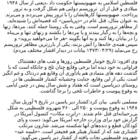
فلسطینِ اسلامی به صهیونیستها حکومت داد ،دیعنی از سال ۱۹۴۸
میلادی و قبل از آن تروریسم دولتی هم شکل گرفت و به ترور
پرداخت. صهیونیستها کارهایشان را با ترور پیش می‌بردند و می‌برند.
به عنوان مثال، قتل عام در «دیِریاسین» که قضیه‌اش را شنیده‌اید،
از مظاهر تروریسم است. وقتی به یک روستا حمله کنند، مردها، زنها
و بچه‌ها را به رگبار ببندند و یا مردها را بکشند و زنهای تنها و بی‌پناه
را در بیابان رها کنند و به آنها بگویند «هر جا می‌خواهید بروید» و
سپس همه‌ی خانه‌ها را آتش بزنند، یکی از بارزترین مظاهر تروریسم
رخ می‌نماید (۱۳۷۳/۰۴/۲۹ بیانات در دیدار اقشار مختلف مردم).
وی افزود: تاریخ خونبار فلسطین روزها و شب های دهشتناک
فراوانی به خود دیده اما برخی وقایع چنان تلخ و جانکاه است که با
گذشت دهه های متمادی هم یادآوری آن وقایع هم دردناک و غم انگیز
است. یکی از این وقایع، جنایت وحشیانه کشتار فلسطینی ها در
روستای دیریاسین است که هفتاد و شش سال پیش در چنین ایامی
به وقوع پیوست و خاطرات تلخی را برجا گذاشت.
مسلمی نائینی بیان کرد:کشتار دیر یاسین در تاریخ ۹ آوریل سال
۱۹۴۸ به وقوع پیوست و ۲۵۰ الی ۳۶۰ شهروند فلسطینی به شکل
بی‌رحمانه‌ای قتل عام شدند. «رابرت مکات» کنسول آمریکا در
گزارش خود برای وزارت خارجه آمریکا می‌گوید: دست و پای
کودکان قطع و دنده‌های آنها شکسته می‌شد. شارون مرتکب
کشتاری شد که از کشتار هیتلر هم فجیعتر است. «حلیمه عید»
شهروند فلسطینی نجات یافته از کشتار دیر یاسین می‌گوید: