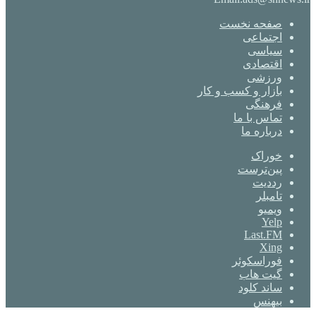
صفحه نخست
اجتماعی
سیاسی
اقتصادی
ورزشی
بازار و کسب و کار
فرهنگی
تماس با ما
درباره ما
خوراک
‫پین‌ترست
‫رددیت
‫تامبلر
ویمیو
Yelp
Last.FM
Xing
فوراسکوئر
گیت ‌هاب
ساند کلود
بیهنس