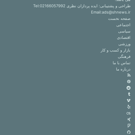
طراحی و پشتیبانی: ایده پردازان نظری Tel:02166057992
Email:ads@shnews.ir
صفحه نخست
اجتماعی
سیاسی
اقتصادی
ورزشی
بازار و کسب و کار
فرهنگی
تماس با ما
درباره ما
خوراک
‫پین‌ترست
‫رددیت
‫تامبلر
ویمیو
Yelp
Last.FM
Xing
فوراسکوئر
گیت