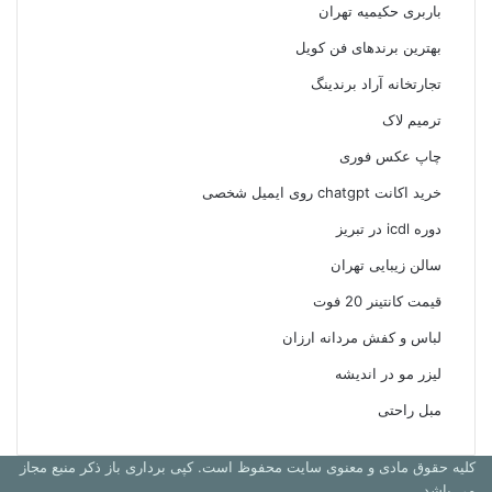
باربری حکیمیه تهران
بهترین برندهای فن کویل
تجارتخانه آراد برندینگ
ترمیم لاک
چاپ عکس فوری
خرید اکانت chatgpt روی ایمیل شخصی
دوره icdl در تبریز
سالن زیبایی تهران
قیمت کانتینر 20 فوت
لباس و کفش مردانه ارزان
لیزر مو در اندیشه
مبل راحتی
کلیه حقوق مادی و معنوی سایت محفوظ است. کپی برداری باز ذکر منبع مجاز
می باشد.