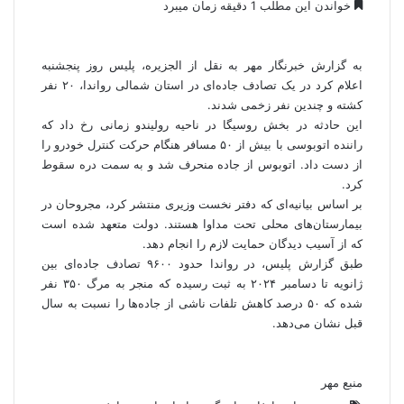
خواندن این مطلب 1 دقیقه زمان میبرد
به گزارش
خبرنگار مهر
به نقل از الجزیره، پلیس روز پنجشنبه
اعلام کرد در یک تصادف جاده‌ای در استان شمالی رواندا، ۲۰ نفر
کشته و چندین نفر زخمی شدند.
این حادثه در بخش
روسیگا
در ناحیه
رولیندو
زمانی رخ داد که
راننده اتوبوسی با بیش از ۵۰ مسافر هنگام حرکت کنترل خودرو را
از دست داد. اتوبوس از جاده منحرف شد و به سمت دره سقوط
کرد.
بر اساس بیانیه‌ای که دفتر نخست وزیری منتشر کرد، مجروحان در
بیمارستان‌های محلی تحت مداوا هستند. دولت متعهد شده است
که از آسیب دیدگان حمایت لازم را انجام دهد.
طبق گزارش پلیس، در رواندا حدود ۹۶۰۰ تصادف جاده‌ای بین
ژانویه تا دسامبر ۲۰۲۴ به ثبت رسیده که منجر به مرگ ۳۵۰ نفر
شده که ۵۰ درصد کاهش تلفات ناشی از جاده‌ها را نسبت به سال
قبل نشان می‌دهد.
منبع مهر