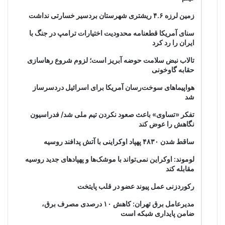
زمین لرزه ۴.۶ ریشتری شهرستان بردسیر خسارتی نداشت
سنای آمریکا قطعنامه محدودیت اختیارات ترامپ در جنگ با
ایران را رد کرد
تالاب نبض سلامت حوضه آبریز است؛ لزوم شروع رهاسازی
حقابه گاوخونی
هواپیماهای سوخت‌رسان آمریکا برای اسرائیل دردسرساز
شد
تفکر «تساوی» باعث صعود نکردن تیم ملی شد/ فدراسیون
نگاهش را عوض کند
ساقط شدن ۴۸۳۰ پهپاد اوکراینی با آتش پدافند روسیه
لوموند: اوکراین نمی‌تواند با موشک‌ها و پهپادهای جدید روسیه
مقابله کند
رکوردزنی عمل پیوند عضو در قلب پایتخت
مدیرعامل برق تهران: کاهش ۱۰ درصدی مصرف برق،
ضامن پایداری شبکه است