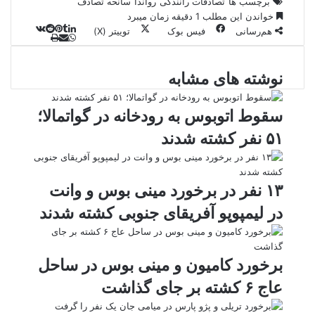
برچسب ها
تصادفات رانندگی
رواندا
سانحه تصادف
خواندن این مطلب 1 دقیقه زمان میبرد
هم‌رسانی
فیس بوک
توییتر (X)
ل
و
ر
چ
ی
ت
پ
ا
ا
ا
ر
V
ن
ا
ی
ت
ی
د
K
پ
نوشته های مشابه
ا
د
ک
م
o
ن‌
س
ب
ت
ی
آ
ن
د
n
ی
ل
ا
t
ر
پ
ت
سقوط اتوبوس به رودخانه در گواتمالا؛
ر
a
م
ن
س
۵۱ نفر کشته شدند
k
ه
ت
t
e
۱۳ نفر در برخورد مینی بوس و وانت
در لیمپوپو آفریقای جنوبی کشته شدند
برخورد کامیون و مینی بوس در ساحل
عاج ۶ کشته بر جای گذاشت