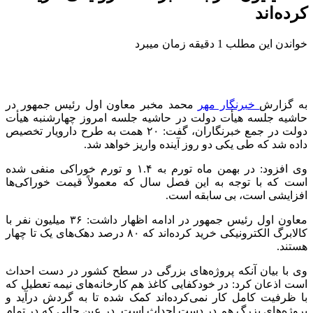
کرده‌اند
خواندن این مطلب 1 دقیقه زمان میبرد
به گزارش
خبرنگار مهر
محمد مخبر معاون اول
رئیس
جمهور در
حاشیه جلسه
هیأت
دولت در حاشیه جلسه امروز چهارشنبه
هیأت
دولت در جمع خبرنگاران، گفت: ۲۰ همت به طرح
دارویار
تخصیص
داده شد که طی یکی دو روز آینده واریز خواهد شد.
وی افزود: در بهمن ماه تورم به ۱.۴ و تورم خوراکی منفی شده
است که با توجه به این فصل سال که معمولاً قیمت خوراکی‌ها
افزایشی است، بی سابقه است.
معاون اول
رئیس
جمهور در ادامه اظهار داشت: ۳۶ میلیون نفر با
کالابرگ الکترونیکی خرید کرده‌اند که ۸۰ درصد دهک‌های یک تا چهار
هستند.
وی با بیان آنکه پروژه‌های بزرگی در سطح کشور در دست احداث
است اذعان کرد: در خودکفایی کاغذ هم کارخانه‌های نیمه تعطیل که
با ظرفیت کامل کار نمی‌کرده‌اند کمک شده تا به گردش درآید و
پروژه‌های بزرگ هم در دست احداث است. در عین حالی که در تمام