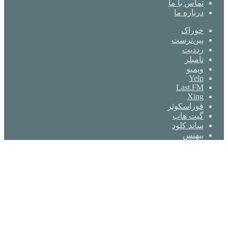
تماس با ما
درباره ما
خوراک
‫پین‌ترست
‫رددیت
‫تامبلر
ویمیو
Yelp
Last.FM
Xing
فوراسکوئر
گیت ‌هاب
ساند کلود
بیهنس