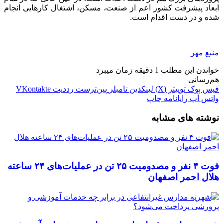
ابعاد پیشرفت کشور اعم از صنعت، مسکن، اشتغال کارهایی انجام
شده و در دست اقدام است.
منبع مهر
خواندن این مطلب 1 دقیقه زمان میبرد
هم‌رسانی
فیس بوک
توییتر (X)
لینکدین
‫تامبلر
‫پین‌ترست
‫رددیت
‫VKontakte
واتس آپ
رایانامه
چاپ
نوشته های مشابه
فوت ۴ نفر و مصدومیت ۲۵ تن در عملیات‌های ۲۴ ساعته
هلال احمر اصفهان