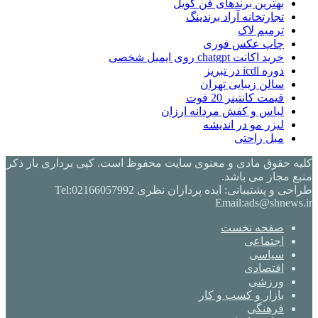
بهترین برندهای فن کویل
تجارتخانه آراد برندینگ
ترمیم لاک
چاپ عکس فوری
خرید اکانت chatgpt روی ایمیل شخصی
دوره icdl در تبریز
سالن زیبایی تهران
قیمت کانتینر 20 فوت
لباس و کفش مردانه ارزان
لیزر مو در اندیشه
مبل راحتی
کلیه حقوق مادی و معنوی سایت محفوظ است. کپی برداری باز ذکر
منبع مجاز می باشد.
طراحی و پشتیبانی: ایده پردازان نظری Tel:02166057992
Email:ads@shnews.ir
صفحه نخست
اجتماعی
سیاسی
اقتصادی
ورزشی
بازار و کسب و کار
فرهنگی