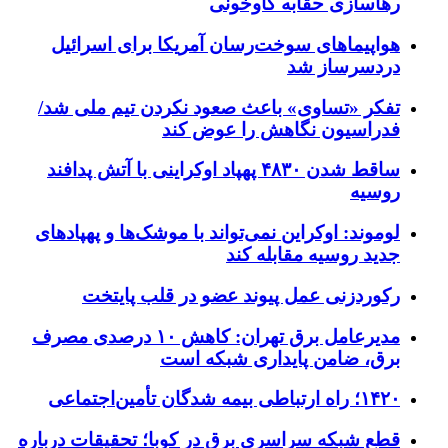
رهاسازی حقابه گاوخونی
هواپیماهای سوخت‌رسان آمریکا برای اسرائیل
دردسرساز شد
تفکر «تساوی» باعث صعود نکردن تیم ملی شد/
فدراسیون نگاهش را عوض کند
ساقط شدن ۴۸۳۰ پهپاد اوکراینی با آتش پدافند
روسیه
لوموند: اوکراین نمی‌تواند با موشک‌ها و پهپادهای
جدید روسیه مقابله کند
رکوردزنی عمل پیوند عضو در قلب پایتخت
مدیرعامل برق تهران: کاهش ۱۰ درصدی مصرف
برق، ضامن پایداری شبکه است
۱۴۲۰؛ راه ارتباطی بیمه شدگان تأمین‌اجتماعی
قطع شبکه سراسری برق در کوبا؛ تحقیقات درباره