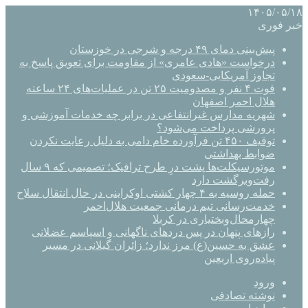
۱۴۰۵/۰۵/۱۸
خبر فوری
پیش‌بینی دمای ۴۹ درجه و شرجی در خوزستان
درخواست «هادی عامری» از مقاومت برای تعویق پاسخ به
تجاوز آمریکایی-سعودی
فوت ۴ نفر و مصدومیت ۲۵ تن در عملیات‌های ۲۴ ساعته
هلال احمر اصفهان
شهریه مدارس غیرانتفاعی در برابر چه خدمات آموزشی و
پرورشی پرداخت می‌شود؟
توقیف ۴۵۰ تن فرآورده خام دامی به دلیل رعایت نکردن
ضوابط بهداشتی
موتورسیکلت‌ها پشت درِ طرح ترافیک؛ تصمیمی که ۹ سال
رفت‌وبرگشت دارد
حمله روسیه به ۴ چهار کشتی اوکراینی در حال انتقال سلاح
خدمت‌رسانی تیم درمانی جمعیت هلال‌احمر
چهارمحال‌وبختیاری در کربلا
رازهای پنهان در پس دردهای ناگهانی و اسپاسم عضلانی
عشق به حسین(ع) مرز ندارد؛ زائران گیلانی در مسیر
پیاده‌روی اربعین
ورود
نوشته تصادفی