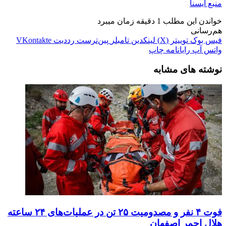
منبع ایسنا
خواندن این مطلب 1 دقیقه زمان میبرد
هم‌رسانی
فیس بوک
توییتر (X)
لینکدین
‫تامبلر
‫پین‌ترست
‫رددیت
‫VKontakte
واتس آپ
رایانامه
چاپ
نوشته های مشابه
فوت ۴ نفر و مصدومیت ۲۵ تن در عملیات‌های ۲۴ ساعته
هلال احمر اصفهان