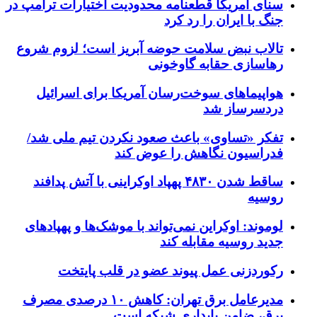
سنای آمریکا قطعنامه محدودیت اختیارات ترامپ در
جنگ با ایران را رد کرد
تالاب نبض سلامت حوضه آبریز است؛ لزوم شروع
رهاسازی حقابه گاوخونی
هواپیماهای سوخت‌رسان آمریکا برای اسرائیل
دردسرساز شد
تفکر «تساوی» باعث صعود نکردن تیم ملی شد/
فدراسیون نگاهش را عوض کند
ساقط شدن ۴۸۳۰ پهپاد اوکراینی با آتش پدافند
روسیه
لوموند: اوکراین نمی‌تواند با موشک‌ها و پهپادهای
جدید روسیه مقابله کند
رکوردزنی عمل پیوند عضو در قلب پایتخت
مدیرعامل برق تهران: کاهش ۱۰ درصدی مصرف
برق، ضامن پایداری شبکه است