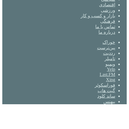
اقتصادی
ورزشی
بازار و کسب و کار
فرهنگی
تماس با ما
درباره ما
خوراک
‫پین‌ترست
‫رددیت
‫تامبلر
ویمیو
Yelp
Last.FM
Xing
فوراسکوئر
گیت ‌هاب
ساند کلود
بیهنس