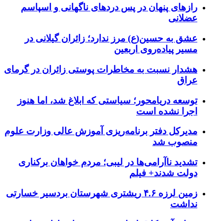
رازهای پنهان در پس دردهای ناگهانی و اسپاسم
عضلانی
عشق به حسین(ع) مرز ندارد؛ زائران گیلانی در
مسیر پیاده‌روی اربعین
هشدار نسبت به مخاطرات پوستی زائران در گرمای
عراق
توسعه دریامحور؛ سیاستی که ابلاغ شد، اما هنوز
اجرا نشده است
مدیرکل دفتر برنامه‌ریزی آموزش عالی وزارت علوم
منصوب شد
تشدید ناآرامی‌ها در لیبی؛ مردم خواهان برکناری
دولت شدند+ فیلم
زمین لرزه ۴.۶ ریشتری شهرستان بردسیر خسارتی
نداشت