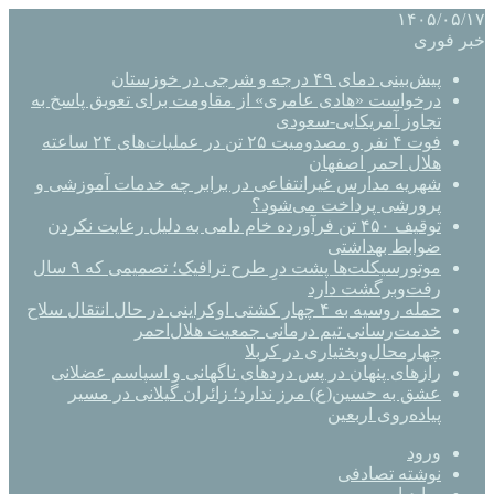
۱۴۰۵/۰۵/۱۷
خبر فوری
پیش‌بینی دمای ۴۹ درجه و شرجی در خوزستان
درخواست «هادی عامری» از مقاومت برای تعویق پاسخ به
تجاوز آمریکایی-سعودی
فوت ۴ نفر و مصدومیت ۲۵ تن در عملیات‌های ۲۴ ساعته
هلال احمر اصفهان
شهریه مدارس غیرانتفاعی در برابر چه خدمات آموزشی و
پرورشی پرداخت می‌شود؟
توقیف ۴۵۰ تن فرآورده خام دامی به دلیل رعایت نکردن
ضوابط بهداشتی
موتورسیکلت‌ها پشت درِ طرح ترافیک؛ تصمیمی که ۹ سال
رفت‌وبرگشت دارد
حمله روسیه به ۴ چهار کشتی اوکراینی در حال انتقال سلاح
خدمت‌رسانی تیم درمانی جمعیت هلال‌احمر
چهارمحال‌وبختیاری در کربلا
رازهای پنهان در پس دردهای ناگهانی و اسپاسم عضلانی
عشق به حسین(ع) مرز ندارد؛ زائران گیلانی در مسیر
پیاده‌روی اربعین
ورود
نوشته تصادفی