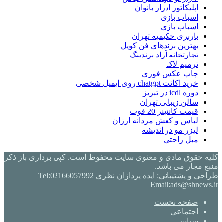
اپلیکاتور ادرار بانوان
اسباب بازی
اسباب بازی
باربری حکیمیه تهران
بهترین برندهای فن کویل
تجارتخانه آراد برندینگ
ترمیم لاک
چاپ عکس فوری
خرید اکانت chatgpt روی ایمیل شخصی
دوره icdl در تبریز
سالن زیبایی تهران
قیمت کانتینر 20 فوت
لباس و کفش مردانه ارزان
لیزر مو در اندیشه
مبل راحتی
کلیه حقوق مادی و معنوی سایت محفوظ است. کپی برداری باز ذکر
منبع مجاز می باشد.
طراحی و پشتیبانی: ایده پردازان نظری Tel:02166057992
Email:ads@shnews.ir
صفحه نخست
اجتماعی
سیاسی