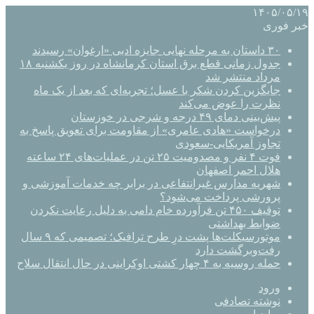
۱۴۰۵/۰۵/۱۹
خبر فوری
۳۰ داستان به مرحله نهایی جایزه ادبی «ارغوان» رسیدند
جدول زمانی قطع برق استان کرمانشاه در روز یکشنبه ۱۸
مرداد منتشر شد
جایگزین کردن شکر با عسل؛ تجربه‌ای که بعد از یک ماه
نظرت را عوض می‌کند
پیش‌بینی دمای ۴۹ درجه و شرجی در خوزستان
درخواست «هادی عامری» از مقاومت برای تعویق پاسخ به
تجاوز آمریکایی-سعودی
فوت ۴ نفر و مصدومیت ۲۵ تن در عملیات‌های ۲۴ ساعته
هلال احمر اصفهان
شهریه مدارس غیرانتفاعی در برابر چه خدمات آموزشی و
پرورشی پرداخت می‌شود؟
توقیف ۴۵۰ تن فرآورده خام دامی به دلیل رعایت نکردن
ضوابط بهداشتی
موتورسیکلت‌ها پشت درِ طرح ترافیک؛ تصمیمی که ۹ سال
رفت‌وبرگشت دارد
حمله روسیه به ۴ چهار کشتی اوکراینی در حال انتقال سلاح
ورود
نوشته تصادفی