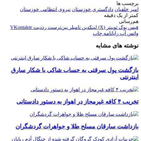
برچسب ها
امیر خلفیان
دادگستری خوزستان
نیروی انتظامی خوزستان
کمتر از یک دقیقه
هم‌رسانی
فیس بوک
توییتر (X)
لینکدین
‫تامبلر
‫پین‌ترست
‫رددیت
‫VKontakte
واتس آپ
رایانامه
چاپ
نوشته های مشابه
بازگشت پول سرقتی به حساب شاکی با شکار سارق
اینترنتی
تخریب ۴ کافه غیرمجاز در اهواز به دستور دادستانی
بازداشت سارقان مسلح طلا و جواهرات گردشگران