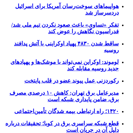
هواپیماهای سوخت‌رسان آمریکا برای اسرائیل
دردسرساز شد
تفکر «تساوی» باعث صعود نکردن تیم ملی شد/
فدراسیون نگاهش را عوض کند
ساقط شدن ۴۸۳۰ پهپاد اوکراینی با آتش پدافند
روسیه
لوموند: اوکراین نمی‌تواند با موشک‌ها و پهپادهای
جدید روسیه مقابله کند
رکوردزنی عمل پیوند عضو در قلب پایتخت
مدیرعامل برق تهران: کاهش ۱۰ درصدی مصرف
برق، ضامن پایداری شبکه است
۱۴۲۰؛ راه ارتباطی بیمه شدگان تأمین‌اجتماعی
قطع شبکه سراسری برق در کوبا؛ تحقیقات درباره
دلیل آن در جریان است