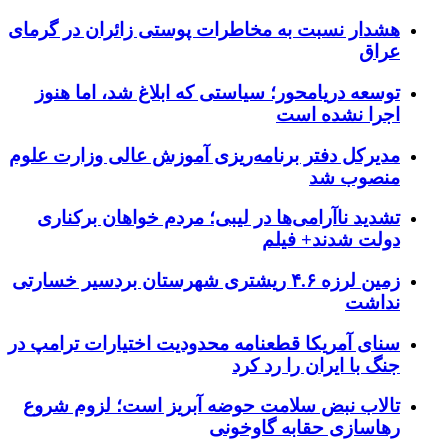
هشدار نسبت به مخاطرات پوستی زائران در گرمای
عراق
توسعه دریامحور؛ سیاستی که ابلاغ شد، اما هنوز
اجرا نشده است
مدیرکل دفتر برنامه‌ریزی آموزش عالی وزارت علوم
منصوب شد
تشدید ناآرامی‌ها در لیبی؛ مردم خواهان برکناری
دولت شدند+ فیلم
زمین لرزه ۴.۶ ریشتری شهرستان بردسیر خسارتی
نداشت
سنای آمریکا قطعنامه محدودیت اختیارات ترامپ در
جنگ با ایران را رد کرد
تالاب نبض سلامت حوضه آبریز است؛ لزوم شروع
رهاسازی حقابه گاوخونی