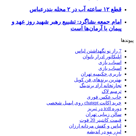
قطع ۱۲ ساعته آب در ۲ محله بندرعباس
امام جمعه بشاگرد: تشییع رهبر شهید روز عهد و
پیمان با آرمان‌ها است
پیوندها
7 راز نو نگهداشتن لباس
اپلیکاتور ادرار بانوان
اسباب بازی
اسباب بازی
باربری حکیمیه تهران
بهترین برندهای فن کویل
تجارتخانه آراد برندینگ
ترمیم لاک
چاپ عکس فوری
خرید اکانت chatgpt روی ایمیل شخصی
دوره icdl در تبریز
سالن زیبایی تهران
قیمت کانتینر 20 فوت
لباس و کفش مردانه ارزان
لیزر مو در اندیشه