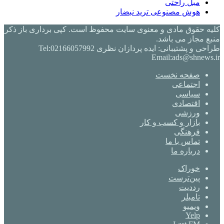
مبل راحتی
هوش مصنوعی ترید نبضار
کلیه حقوق مادی و معنوی سایت محفوظ است. کپی برداری باز ذکر
منبع مجاز می باشد.
طراحی و پشتیبانی: ایده پردازان نظری Tel:02166057992
Email:ads@shnews.ir
صفحه نخست
اجتماعی
سیاسی
اقتصادی
ورزشی
بازار و کسب و کار
فرهنگی
تماس با ما
درباره ما
خوراک
‫پین‌ترست
‫رددیت
‫تامبلر
ویمیو
Yelp