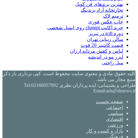
بهترین برندهای فن کویل
تجارتخانه آراد برندینگ
ترمیم لاک
چاپ عکس فوری
خرید اکانت chatgpt روی ایمیل شخصی
دوره icdl در تبریز
سالن زیبایی تهران
قیمت کانتینر 20 فوت
لباس و کفش مردانه ارزان
لیزر مو در اندیشه
مبل راحتی
کلیه حقوق مادی و معنوی سایت محفوظ است. کپی برداری باز ذکر
منبع مجاز می باشد.
طراحی و پشتیبانی: ایده پردازان نظری Tel:02166057992
Email:ads@shnews.ir
صفحه نخست
اجتماعی
سیاسی
اقتصادی
ورزشی
بازار و کسب و کار
فرهنگی