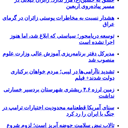
مسیر پیاده‌روی اربعین
هشدار نسبت به مخاطرات پوستی زائران در گرمای
عراق
توسعه دریامحور؛ سیاستی که ابلاغ شد، اما هنوز
اجرا نشده است
مدیرکل دفتر برنامه‌ریزی آموزش عالی وزارت علوم
منصوب شد
تشدید ناآرامی‌ها در لیبی؛ مردم خواهان برکناری
دولت شدند+ فیلم
زمین لرزه ۴.۶ ریشتری شهرستان بردسیر خسارتی
نداشت
سنای آمریکا قطعنامه محدودیت اختیارات ترامپ در
جنگ با ایران را رد کرد
تالاب نبض سلامت حوضه آبریز است؛ لزوم شروع