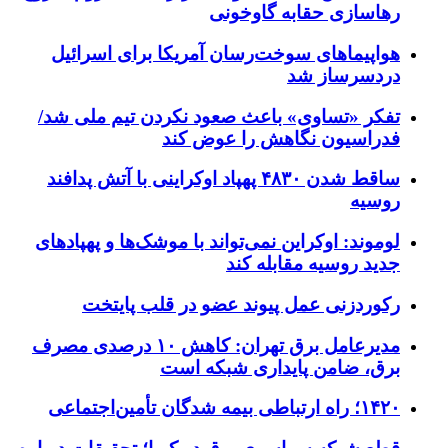
رهاسازی حقابه گاوخونی
هواپیماهای سوخت‌رسان آمریکا برای اسرائیل
دردسرساز شد
تفکر «تساوی» باعث صعود نکردن تیم ملی شد/
فدراسیون نگاهش را عوض کند
ساقط شدن ۴۸۳۰ پهپاد اوکراینی با آتش پدافند
روسیه
لوموند: اوکراین نمی‌تواند با موشک‌ها و پهپادهای
جدید روسیه مقابله کند
رکوردزنی عمل پیوند عضو در قلب پایتخت
مدیرعامل برق تهران: کاهش ۱۰ درصدی مصرف
برق، ضامن پایداری شبکه است
۱۴۲۰؛ راه ارتباطی بیمه شدگان تأمین‌اجتماعی