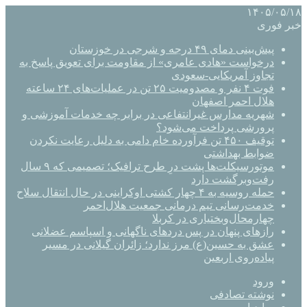
۱۴۰۵/۰۵/۱۸
خبر فوری
پیش‌بینی دمای ۴۹ درجه و شرجی در خوزستان
درخواست «هادی عامری» از مقاومت برای تعویق پاسخ به
تجاوز آمریکایی-سعودی
فوت ۴ نفر و مصدومیت ۲۵ تن در عملیات‌های ۲۴ ساعته
هلال احمر اصفهان
شهریه مدارس غیرانتفاعی در برابر چه خدمات آموزشی و
پرورشی پرداخت می‌شود؟
توقیف ۴۵۰ تن فرآورده خام دامی به دلیل رعایت نکردن
ضوابط بهداشتی
موتورسیکلت‌ها پشت درِ طرح ترافیک؛ تصمیمی که ۹ سال
رفت‌وبرگشت دارد
حمله روسیه به ۴ چهار کشتی اوکراینی در حال انتقال سلاح
خدمت‌رسانی تیم درمانی جمعیت هلال‌احمر
چهارمحال‌وبختیاری در کربلا
رازهای پنهان در پس دردهای ناگهانی و اسپاسم عضلانی
عشق به حسین(ع) مرز ندارد؛ زائران گیلانی در مسیر
پیاده‌روی اربعین
ورود
نوشته تصادفی