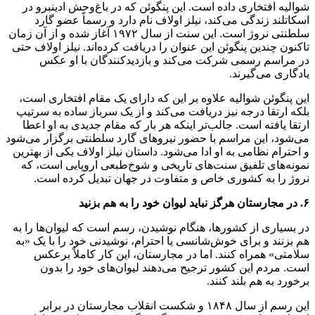
شوالیه افتخاری داده است. این پنگوئن که در باغ‌وحش ادینبرو در
اسکاتلند زندگی می‌کند، نیلز اولاف نام دارد و رسماً عضو گارد
سلطنتی نروژ است. این سنت از سال ۱۹۷۲ آغاز شده و از آن زمان
تاکنون چندین پنگوئن این عنوان را دریافت کرده‌اند. نیلز اولاف حتی
در مراسم رسمی شرکت می‌کند و بازدیدکنندگان با او عکس
یادگاری می‌گیرند.
این پنگوئن شوالیه علاوه بر این که دارای یک مقام افتخاری است،
بلکه ارتقا درجه نیز دریافت می‌کند و از یک سرباز ساده به سرتیپ
ارتقا یافته است. جالب‌تر اینکه هر بار که مقام جدیدی به او اعطا
می‌شود، این مراسم با حضور نیروهای گارد سلطنتی برگزار می‌شود
و احترام نظامی به او ادا می‌شود. داستان نیلز اولاف یکی از بهترین
نمونه‌های تلفیق سنت‌های تاریخی و شوخ‌طبعی اروپایی است، که
نروژ را به کشوری خاص و متفاوت در جهان تبدیل کرده است.
۶. در مجارستان هرگز نباید لیوان خود را به هم بزنید
در بسیاری از کشورها، هنگام نوشیدن، رسم است که لیوان‌ها را به
هم بزنند و برای خوش‌شانسی یا احترام، نوشیدنی خود را با یک «به
سلامتی» همراه کنند. اما در مجارستان، این کار کاملاً برعکس
است. مردم این کشور ترجیح می‌دهند لیوان‌های خود را بدون
برخورد به هم بلند کنند.
این رسم از سال ۱۸۴۸ و شکست انقلاب مجارستان در برابر