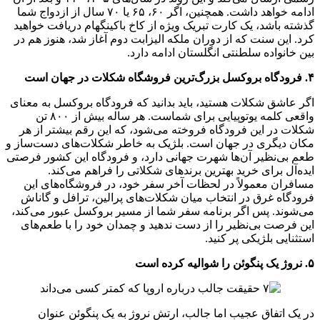
ادامه خواهد داشت. همچنین، اگر ۶۰، ۶۵ یا ۷۰ سال از ازدواج شما
گذشته باشد، یک کارت تبریک ویژه از کاخ باکینگهام دریافت خواهید
کرد. این سنت که از دوران ملکه الیزابت دوم آغاز شد، هنوز هم در
بین خانواده سلطنتی انگلستان ادامه دارد.
۴. فرودگاه بروکسل بزرگ‌ترین فروشگاه شکلات در جهان است
اگر عاشق شکلات هستید، باید بدانید که فرودگاه بروکسل به معنای
واقعی کلمه یوتوپیایی برای شماست. هر ساله بیش از ۸۰۰ تن
شکلات در این فرودگاه فروخته می‌شود، که این رقم بیشتر از هر
مکان دیگری در جهان است. بلژیک به خاطر شکلات‌های دست‌ساز و
طعم بی‌نظیر آن‌ها شهرت جهانی دارد، و فرودگاه این کشور فرصتی
ایده‌آل برای خرید بهترین برندهای شکلاتی را فراهم می‌کند.
مسافران معمولاً در لحظات آخر سفر خود، در فروشگاه‌های این
فرودگاه غرق در انتخاب میان شکلات‌های پرالین، ترافل و گاناش
می‌شوند. پس اگر برنامه سفر شما از مسیر بروکسل عبور می‌کند،
این فرصت بی‌نظیر را از دست ندهید و چمدان خود را با طعم‌های
استثنایی بلژیکی پر کنید.
۵. نروژ یک پنگوئن را شوالیه کرده است
در یک اتفاق عجیب اما جالب، ارتش نروژ به یک پنگوئن عنوان