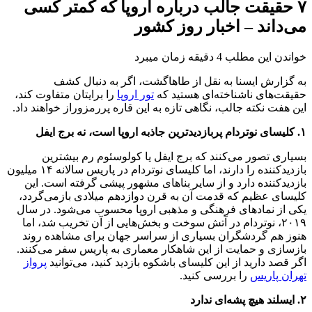
۷ حقیقت جالب درباره اروپا که کمتر کسی
می‌داند – اخبار روز کشور
خواندن این مطلب 4 دقیقه زمان میبرد
به گزارش ایسنا به نقل از طاهاگشت، اگر به دنبال کشف
حقیقت‌های ناشناخته‌ای هستید که
تور اروپا
را برایتان متفاوت کند،
این هفت نکته جالب، نگاهی تازه به این قاره پررمزوراز خواهند داد.
۱. کلیسای نوتردام پربازدیدترین جاذبه اروپا است، نه برج ایفل
بسیاری تصور می‌کنند که برج ایفل یا کولوسئوم رم بیشترین
بازدیدکننده را دارند، اما کلیسای نوتردام در پاریس سالانه ۱۴ میلیون
بازدیدکننده دارد و از سایر بناهای مشهور پیشی گرفته است. این
کلیسای عظیم که قدمت آن به قرن دوازدهم میلادی بازمی‌گردد،
یکی از نمادهای فرهنگی و مذهبی اروپا محسوب می‌شود. در سال
۲۰۱۹، نوتردام در آتش سوخت و بخش‌هایی از آن تخریب شد، اما
هنوز هم گردشگران بسیاری از سراسر جهان برای مشاهده روند
بازسازی و حمایت از این شاهکار معماری به پاریس سفر می‌کنند.
اگر قصد دارید از این کلیسای باشکوه بازدید کنید، می‌توانید
پرواز
تهران پاریس
را بررسی کنید.
۲. ایسلند هیچ پشه‌ای ندارد