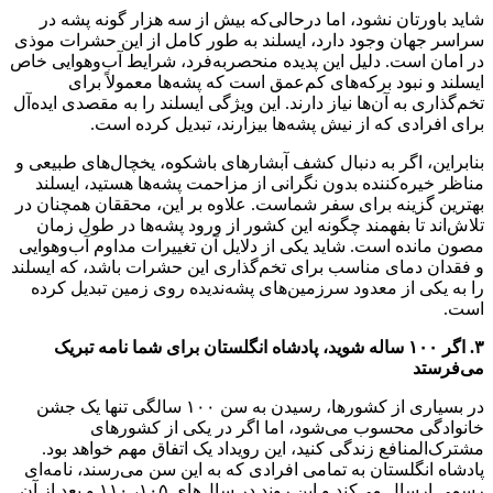
شاید باورتان نشود، اما درحالی‌که بیش از سه هزار گونه پشه در
سراسر جهان وجود دارد، ایسلند به طور کامل از این حشرات موذی
در امان است. دلیل این پدیده منحصربه‌فرد، شرایط آب‌وهوایی خاص
ایسلند و نبود برکه‌های کم‌عمق است که پشه‌ها معمولاً برای
تخم‌گذاری به آن‌ها نیاز دارند. این ویژگی ایسلند را به مقصدی ایده‌آل
برای افرادی که از نیش پشه‌ها بیزارند، تبدیل کرده است.
بنابراین، اگر به دنبال کشف آبشارهای باشکوه، یخچال‌های طبیعی و
مناظر خیره‌کننده بدون نگرانی از مزاحمت پشه‌ها هستید، ایسلند
بهترین گزینه برای سفر شماست. علاوه بر این، محققان همچنان در
تلاش‌اند تا بفهمند چگونه این کشور از ورود پشه‌ها در طول زمان
مصون مانده است. شاید یکی از دلایل آن تغییرات مداوم آب‌وهوایی
و فقدان دمای مناسب برای تخم‌گذاری این حشرات باشد، که ایسلند
را به یکی از معدود سرزمین‌های پشه‌ندیده روی زمین تبدیل کرده
است.
۳. اگر ۱۰۰ ساله شوید، پادشاه انگلستان برای شما نامه تبریک
می‌فرستد
در بسیاری از کشورها، رسیدن به سن ۱۰۰ سالگی تنها یک جشن
خانوادگی محسوب می‌شود، اما اگر در یکی از کشورهای
مشترک‌المنافع زندگی کنید، این رویداد یک اتفاق مهم خواهد بود.
پادشاه انگلستان به تمامی افرادی که به این سن می‌رسند، نامه‌ای
رسمی ارسال می‌کند و این روند در سال‌های ۱۰۵، ۱۱۰ و بعد از آن