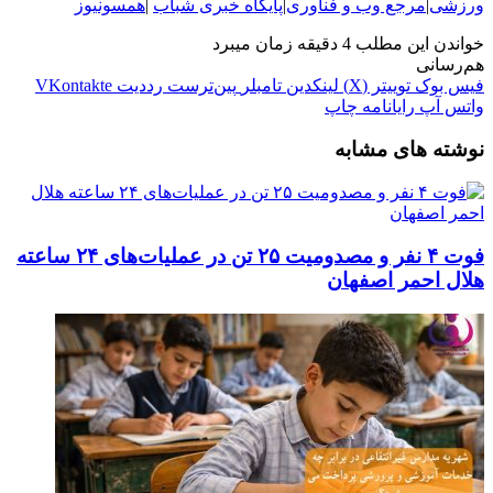
ورزشی
|
مرجع وب و فناوری
|
پایگاه خبری شباب
|
همسونیوز
خواندن این مطلب 4 دقیقه زمان میبرد
هم‌رسانی
فیس بوک
توییتر (X)
لینکدین
‫تامبلر
‫پین‌ترست
‫رددیت
‫VKontakte
واتس آپ
رایانامه
چاپ
نوشته های مشابه
فوت ۴ نفر و مصدومیت ۲۵ تن در عملیات‌های ۲۴ ساعته
هلال احمر اصفهان