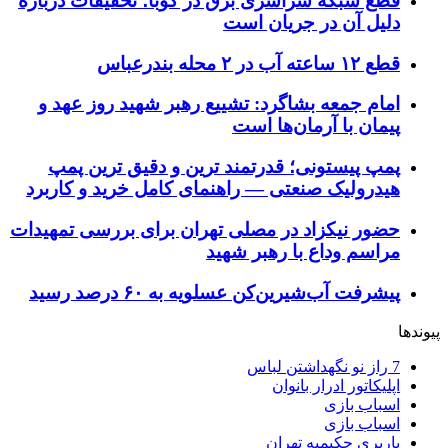
قطع شبکه سراسری برق در کوبا؛ تحقیقات درباره
دلیل آن در جریان است
قطع ۱۲ ساعته آب در ۲ محله بندرعباس
امام جمعه بشاگرد: تشییع رهبر شهید روز عهد و
پیمان با آرمان‌ها است
پمپ پیستونی؛ قدرتمند ترین و دقیق‌ ترین پمپ
هیدرولیک صنعتی — راهنمای کامل خرید و کاربرد
حضور نیکزاد در مصلی تهران برای بررسی تمهیدات
مراسم وداع با رهبر شهید
پیشرفت آب‌شیرین‌کن عسلویه به ۶۰ درصد رسید
پیوندها
7 راز نو نگهداشتن لباس
اپلیکاتور ادرار بانوان
اسباب بازی
اسباب بازی
باربری حکیمیه تهران