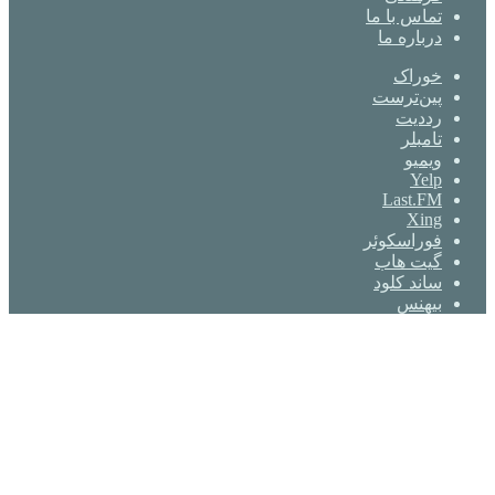
تماس با ما
درباره ما
خوراک
‫پین‌ترست
‫رددیت
‫تامبلر
ویمیو
Yelp
Last.FM
Xing
فوراسکوئر
گیت ‌هاب
ساند کلود
بیهنس