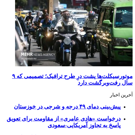
موتورسیکلت‌ها پشت درِ طرح ترافیک؛ تصمیمی که ۹
سال رفت‌وبرگشت دارد
آخرین اخبار
پیش‌بینی دمای ۴۹ درجه و شرجی در خوزستان
درخواست «هادی عامری» از مقاومت برای تعویق
پاسخ به تجاوز آمریکایی-سعودی