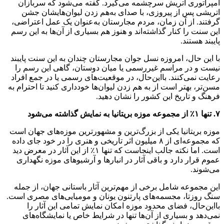
امپراتوری اتریش سرچشمه می‌گیرد. گفته می‌شود که سربازان
اتریشی پس از پیروزی، با صدای به‌هم زدن لیوان‌هایشان جشن
گرفتند. از آن زمان، مردم مجارستان به‌عنوان یک عمل اعتراضی،
این سنت را کنار گذاشته‌اند و هنوز هم بسیاری از آن‌ها به این رسم
پایبند هستند.
با این حال، امروزه نسل جوان مجارستان چندان به این سنت پایبند
نیست و در مراسم غیررسمی یا میان دوستان، گاهی این رسم را
رعایت نمی‌کنند. بااین‌حال، در موقعیت‌های رسمی یا در جمع افراد
مسن‌تر، بهتر است از به هم زدن لیوان‌ها خودداری کنید تا احترام به
فرهنگ و تاریخ این کشور را نشان دهید.
۷. تنها ۱٪ از مجموعه موزه بریتانیا به نمایش گذاشته می‌شود
موزه بریتانیا یکی از بزرگ‌ترین و مشهورترین موزه‌های جهان است
که مجموعه‌ای از ۸ میلیون اثر تاریخی و هنری را در خود جای داده
است. اما نکته جالب اینجاست که تنها ۱٪ از این آثار در معرض دید
عموم قرار دارد و باقی آثار در انبارها و آرشیوهای موزه نگهداری
می‌شوند.
این مجموعه شامل برخی از مهم‌ترین آثار باستانی جهان، از جمله
سنگ روزتا، مجسمه‌های پارتنون یونان و مومیایی‌های مصری است.
بااین‌حال، فضای محدود موزه امکان نمایش تمامی این آثار را
نمی‌دهد و بسیاری از آن‌ها تنها در شرایط خاص یا نمایشگاه‌های