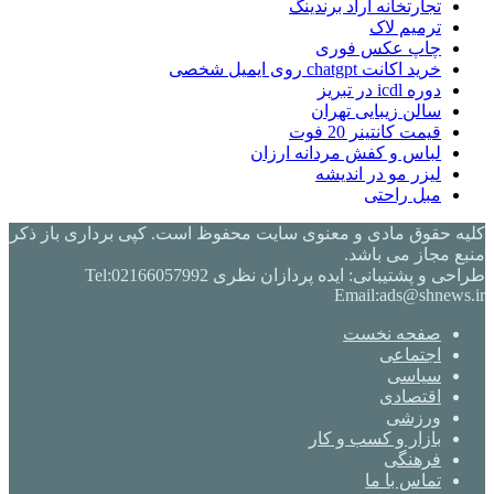
تجارتخانه آراد برندینگ
ترمیم لاک
چاپ عکس فوری
خرید اکانت chatgpt روی ایمیل شخصی
دوره icdl در تبریز
سالن زیبایی تهران
قیمت کانتینر 20 فوت
لباس و کفش مردانه ارزان
لیزر مو در اندیشه
مبل راحتی
کلیه حقوق مادی و معنوی سایت محفوظ است. کپی برداری باز ذکر
منبع مجاز می باشد.
طراحی و پشتیبانی: ایده پردازان نظری Tel:02166057992
Email:ads@shnews.ir
صفحه نخست
اجتماعی
سیاسی
اقتصادی
ورزشی
بازار و کسب و کار
فرهنگی
تماس با ما