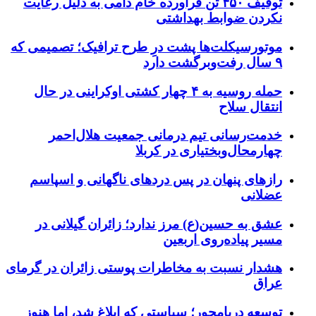
توقیف ۴۵۰ تن فرآورده خام دامی به دلیل رعایت
نکردن ضوابط بهداشتی
موتورسیکلت‌ها پشت درِ طرح ترافیک؛ تصمیمی که
۹ سال رفت‌وبرگشت دارد
حمله روسیه به ۴ چهار کشتی اوکراینی در حال
انتقال سلاح
خدمت‌رسانی تیم درمانی جمعیت هلال‌احمر
چهارمحال‌وبختیاری در کربلا
رازهای پنهان در پس دردهای ناگهانی و اسپاسم
عضلانی
عشق به حسین(ع) مرز ندارد؛ زائران گیلانی در
مسیر پیاده‌روی اربعین
هشدار نسبت به مخاطرات پوستی زائران در گرمای
عراق
توسعه دریامحور؛ سیاستی که ابلاغ شد، اما هنوز