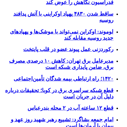
فدراسیون نگاهش را عوض کند
ساقط شدن ۴۸۳۰ پهپاد اوکراینی با آتش پدافند
روسیه
لوموند: اوکراین نمی‌تواند با موشک‌ها و پهپادهای
جدید روسیه مقابله کند
رکوردزنی عمل پیوند عضو در قلب پایتخت
مدیرعامل برق تهران: کاهش ۱۰ درصدی مصرف
برق، ضامن پایداری شبکه است
۱۴۲۰؛ راه ارتباطی بیمه شدگان تأمین‌اجتماعی
قطع شبکه سراسری برق در کوبا؛ تحقیقات درباره
دلیل آن در جریان است
قطع ۱۲ ساعته آب در ۲ محله بندرعباس
امام جمعه بشاگرد: تشییع رهبر شهید روز عهد و
پیمان با آرمان‌ها است