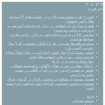
۱۴۰۵/۰۵/۱۵
خبر فوری
فوت ۴ نفر و مصدومیت ۲۵ تن در عملیات‌های ۲۴ ساعته
هلال احمر اصفهان
شهریه مدارس غیرانتفاعی در برابر چه خدمات آموزشی و
پرورشی پرداخت می‌شود؟
توقیف ۴۵۰ تن فرآورده خام دامی به دلیل رعایت نکردن
ضوابط بهداشتی
موتورسیکلت‌ها پشت درِ طرح ترافیک؛ تصمیمی که ۹ سال
رفت‌وبرگشت دارد
حمله روسیه به ۴ چهار کشتی اوکراینی در حال انتقال سلاح
خدمت‌رسانی تیم درمانی جمعیت هلال‌احمر
چهارمحال‌وبختیاری در کربلا
رازهای پنهان در پس دردهای ناگهانی و اسپاسم عضلانی
عشق به حسین(ع) مرز ندارد؛ زائران گیلانی در مسیر
پیاده‌روی اربعین
هشدار نسبت به مخاطرات پوستی زائران در گرمای عراق
توسعه دریامحور؛ سیاستی که ابلاغ شد، اما هنوز اجرا نشده
است
ورود
نوشته تصادفی