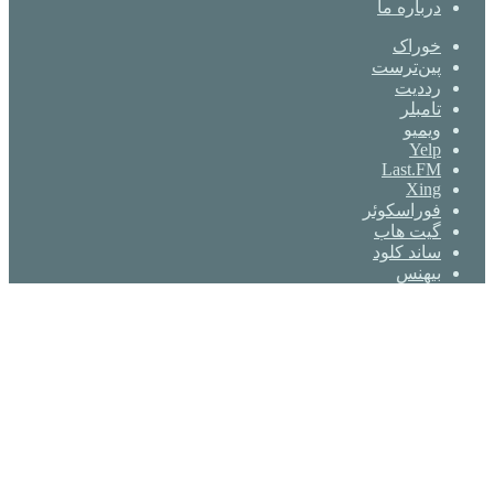
درباره ما
خوراک
‫پین‌ترست
‫رددیت
‫تامبلر
ویمیو
Yelp
Last.FM
Xing
فوراسکوئر
گیت ‌هاب
ساند کلود
بیهنس