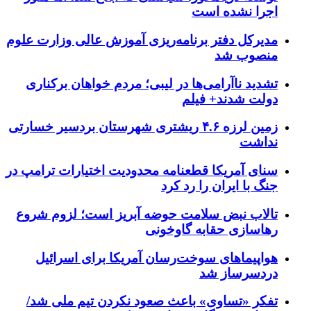
اجرا نشده است
مدیرکل دفتر برنامه‌ریزی آموزش عالی وزارت علوم
منصوب شد
تشدید ناآرامی‌ها در لیبی؛ مردم خواهان برکناری
دولت شدند+ فیلم
زمین لرزه ۴.۶ ریشتری شهرستان بردسیر خسارتی
نداشت
سنای آمریکا قطعنامه محدودیت اختیارات ترامپ در
جنگ با ایران را رد کرد
تالاب نبض سلامت حوضه آبریز است؛ لزوم شروع
رهاسازی حقابه گاوخونی
هواپیماهای سوخت‌رسان آمریکا برای اسرائیل
دردسرساز شد
تفکر «تساوی» باعث صعود نکردن تیم ملی شد/