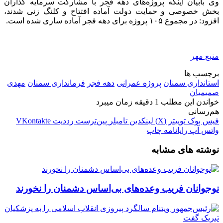
وی بابیان اینکه پروژه‌های دهه فجر با مشارکت سرمایه گذاران
بخش خصوصی و حمایت دولت آماده افتتاح و کلنگ زنی شدند،
افزود: در مجموع ۱۰۵ پروژه برای دهه فجر آماده سازی شده است.
منبع مهر
برچسب ها
استانداری سمنان
پروژه عمرانی
دهه فجر
فرمانداری سمنان
مهدی
صمیمیان
خواندن این مطلب 1 دقیقه زمان میبرد
هم‌رسانی
فیس بوک
توییتر (X)
لینکدین
‫تامبلر
‫پین‌ترست
‫رددیت
‫VKontakte
واتس آپ
رایانامه
چاپ
نوشته های مشابه
نوجوانان فریب وعده‌های بی‌اساس دشمنان را نخورند