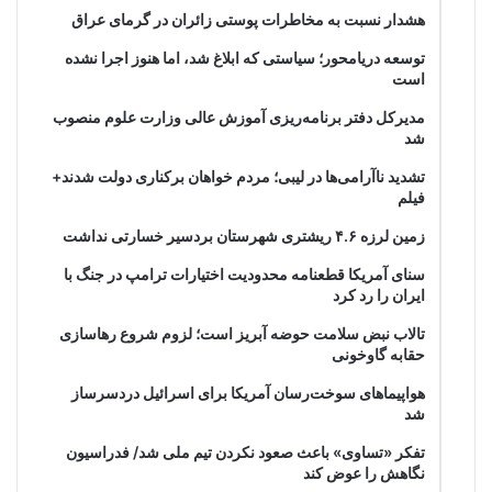
هشدار نسبت به مخاطرات پوستی زائران در گرمای عراق
توسعه دریامحور؛ سیاستی که ابلاغ شد، اما هنوز اجرا نشده
است
مدیرکل دفتر برنامه‌ریزی آموزش عالی وزارت علوم منصوب
شد
تشدید ناآرامی‌ها در لیبی؛ مردم خواهان برکناری دولت شدند+
فیلم
زمین لرزه ۴.۶ ریشتری شهرستان بردسیر خسارتی نداشت
سنای آمریکا قطعنامه محدودیت اختیارات ترامپ در جنگ با
ایران را رد کرد
تالاب نبض سلامت حوضه آبریز است؛ لزوم شروع رهاسازی
حقابه گاوخونی
هواپیماهای سوخت‌رسان آمریکا برای اسرائیل دردسرساز
شد
تفکر «تساوی» باعث صعود نکردن تیم ملی شد/ فدراسیون
نگاهش را عوض کند