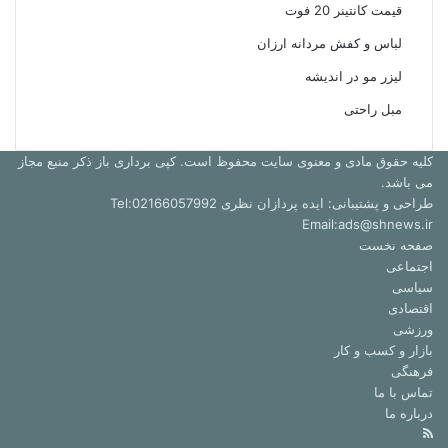
قیمت کانتینر 20 فوت
لباس و کفش مردانه ارزان
لیزر مو در اندیشه
مبل راحتی
کلیه حقوق مادی و معنوی سایت محفوظ است. کپی برداری باز ذکر منبع مجاز
می باشد.
طراحی و پشتیبانی: ایده پردازان نظری Tel:02166057992
Email:ads@shnews.ir
صفحه نخست
اجتماعی
سیاسی
اقتصادی
ورزشی
بازار و کسب و کار
فرهنگی
تماس با ما
درباره ما
خوراک