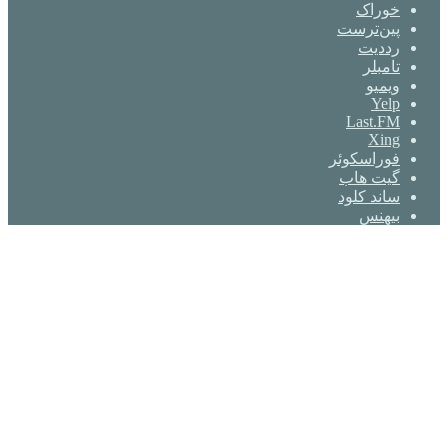
خوراک
‫پین‌ترست
‫رددیت
‫تامبلر
ویمیو
Yelp
Last.FM
Xing
فوراسکوئر
گیت ‌هاب
ساند کلود
بیهنس