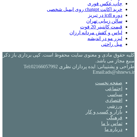
چاپ عکس فوری
خرید اکانت chatgpt روی ایمیل شخصی
دوره icdl در تبریز
سالن زیبایی تهران
قیمت کانتینر 20 فوت
لباس و کفش مردانه ارزان
لیزر مو در اندیشه
مبل راحتی
کلیه حقوق مادی و معنوی سایت محفوظ است. کپی برداری باز ذکر
منبع مجاز می باشد.
طراحی و پشتیبانی: ایده پردازان نظری Tel:02166057992
Email:ads@shnews.ir
صفحه نخست
اجتماعی
سیاسی
اقتصادی
ورزشی
بازار و کسب و کار
فرهنگی
تماس با ما
درباره ما