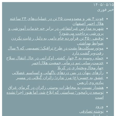
۱۴۰۵/۰۵/۱۵
خبر فوری
فوت ۴ نفر و مصدومیت ۲۵ تن در عملیات‌های ۲۴ ساعته
هلال احمر اصفهان
شهریه مدارس غیرانتفاعی در برابر چه خدمات آموزشی و
پرورشی پرداخت می‌شود؟
توقیف ۴۵۰ تن فرآورده خام دامی به دلیل رعایت نکردن
ضوابط بهداشتی
موتورسیکلت‌ها پشت درِ طرح ترافیک؛ تصمیمی که ۹ سال
رفت‌وبرگشت دارد
حمله روسیه به ۴ چهار کشتی اوکراینی در حال انتقال سلاح
خدمت‌رسانی تیم درمانی جمعیت هلال‌احمر
چهارمحال‌وبختیاری در کربلا
رازهای پنهان در پس دردهای ناگهانی و اسپاسم عضلانی
عشق به حسین(ع) مرز ندارد؛ زائران گیلانی در مسیر
پیاده‌روی اربعین
هشدار نسبت به مخاطرات پوستی زائران در گرمای عراق
توسعه دریامحور؛ سیاستی که ابلاغ شد، اما هنوز اجرا نشده
است
ورود
نوشته تصادفی