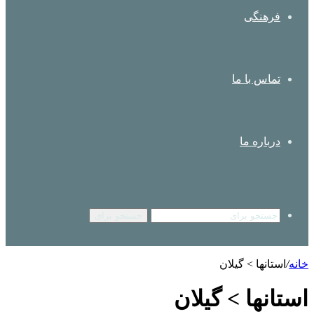
فرهنگی
تماس با ما
درباره ما
جستجو برای
خانه
/
استانها > گیلان
استانها > گیلان