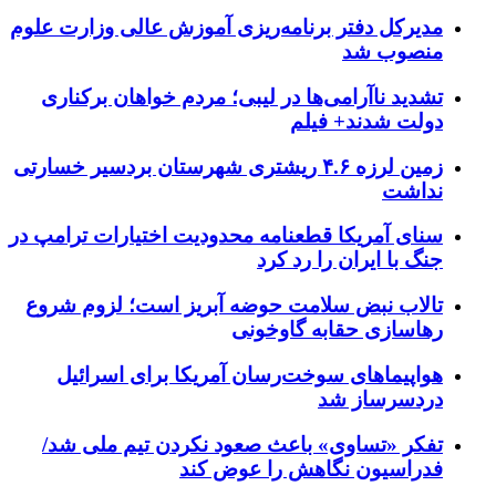
مدیرکل دفتر برنامه‌ریزی آموزش عالی وزارت علوم
منصوب شد
تشدید ناآرامی‌ها در لیبی؛ مردم خواهان برکناری
دولت شدند+ فیلم
زمین لرزه ۴.۶ ریشتری شهرستان بردسیر خسارتی
نداشت
سنای آمریکا قطعنامه محدودیت اختیارات ترامپ در
جنگ با ایران را رد کرد
تالاب نبض سلامت حوضه آبریز است؛ لزوم شروع
رهاسازی حقابه گاوخونی
هواپیماهای سوخت‌رسان آمریکا برای اسرائیل
دردسرساز شد
تفکر «تساوی» باعث صعود نکردن تیم ملی شد/
فدراسیون نگاهش را عوض کند