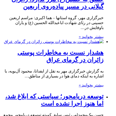
گیلانی در مسیر پیاده‌روی اربعین
خبرگزاری مهر، گروه استانها – هما اکبری: مراسم اربعین
حسینی در رثای شهادت اباعبدالله الحسین (ع) و یاران
باوفایش در…
بیشتر بخوانید »
هشدار نسبت به مخاطرات پوستی
زائران در گرمای عراق
به گزارش خبرگزاری مهر به نقل از ایفدانا، محمود آل‌بویه، با
اشاره به اینکه دمای هوا در بسیاری از مناطق…
بیشتر بخوانید »
توسعه دریامحور؛ سیاستی که ابلاغ شد،
اما هنوز اجرا نشده است
حسن بیک‌محمدلو، رئیس سابق کمیته توسعه دریامحور مجمع