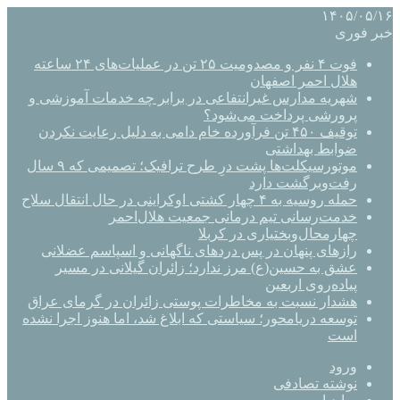
۱۴۰۵/۰۵/۱۶
خبر فوری
فوت ۴ نفر و مصدومیت ۲۵ تن در عملیات‌های ۲۴ ساعته
هلال احمر اصفهان
شهریه مدارس غیرانتفاعی در برابر چه خدمات آموزشی و
پرورشی پرداخت می‌شود؟
توقیف ۴۵۰ تن فرآورده خام دامی به دلیل رعایت نکردن
ضوابط بهداشتی
موتورسیکلت‌ها پشت درِ طرح ترافیک؛ تصمیمی که ۹ سال
رفت‌وبرگشت دارد
حمله روسیه به ۴ چهار کشتی اوکراینی در حال انتقال سلاح
خدمت‌رسانی تیم درمانی جمعیت هلال‌احمر
چهارمحال‌وبختیاری در کربلا
رازهای پنهان در پس دردهای ناگهانی و اسپاسم عضلانی
عشق به حسین(ع) مرز ندارد؛ زائران گیلانی در مسیر
پیاده‌روی اربعین
هشدار نسبت به مخاطرات پوستی زائران در گرمای عراق
توسعه دریامحور؛ سیاستی که ابلاغ شد، اما هنوز اجرا نشده
است
ورود
نوشته تصادفی