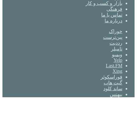
بازار و کسب و کار
فرهنگی
تماس با ما
درباره ما
خوراک
‫پین‌ترست
‫رددیت
‫تامبلر
ویمیو
Yelp
Last.FM
Xing
فوراسکوئر
گیت ‌هاب
ساند کلود
بیهنس