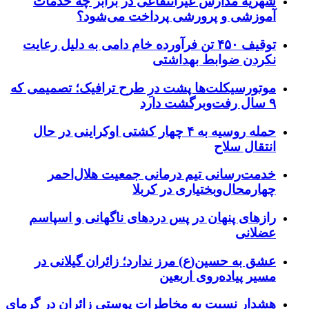
شهریه مدارس غیرانتفاعی در برابر چه خدمات
آموزشی و پرورشی پرداخت می‌شود؟
توقیف ۴۵۰ تن فرآورده خام دامی به دلیل رعایت
نکردن ضوابط بهداشتی
موتورسیکلت‌ها پشت درِ طرح ترافیک؛ تصمیمی که
۹ سال رفت‌وبرگشت دارد
حمله روسیه به ۴ چهار کشتی اوکراینی در حال
انتقال سلاح
خدمت‌رسانی تیم درمانی جمعیت هلال‌احمر
چهارمحال‌وبختیاری در کربلا
رازهای پنهان در پس دردهای ناگهانی و اسپاسم
عضلانی
عشق به حسین(ع) مرز ندارد؛ زائران گیلانی در
مسیر پیاده‌روی اربعین
هشدار نسبت به مخاطرات پوستی زائران در گرمای