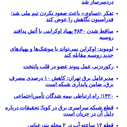
دردسرساز شد
تفکر «تساوی» باعث صعود نکردن تیم ملی شد/
فدراسیون نگاهش را عوض کند
ساقط شدن ۴۸۳۰ پهپاد اوکراینی با آتش پدافند
روسیه
لوموند: اوکراین نمی‌تواند با موشک‌ها و پهپادهای
جدید روسیه مقابله کند
رکوردزنی عمل پیوند عضو در قلب پایتخت
مدیرعامل برق تهران: کاهش ۱۰ درصدی مصرف
برق، ضامن پایداری شبکه است
۱۴۲۰؛ راه ارتباطی بیمه شدگان تأمین‌اجتماعی
قطع شبکه سراسری برق در کوبا؛ تحقیقات درباره
دلیل آن در جریان است
قطع ۱۲ ساعته آب در ۲ محله بندرعباس