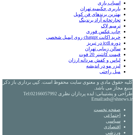
اسباب بازی
باربری حکیمیه تهران
بهترین برندهای فن کویل
تجارتخانه آراد برندینگ
ترمیم لاک
چاپ عکس فوری
خرید اکانت chatgpt روی ایمیل شخصی
دوره icdl در تبریز
سالن زیبایی تهران
قیمت کانتینر 20 فوت
لباس و کفش مردانه ارزان
لیزر مو در اندیشه
مبل راحتی
کلیه حقوق مادی و معنوی سایت محفوظ است. کپی برداری باز ذکر
منبع مجاز می باشد.
طراحی و پشتیبانی: ایده پردازان نظری Tel:02166057992
Email:ads@shnews.ir
صفحه نخست
اجتماعی
سیاسی
اقتصادی
ورزشی